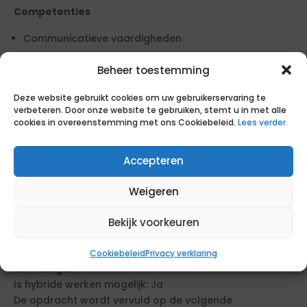
Competenties
Communicatieve vaardigheden
Probleemoplossend vermogen
Beheer toestemming
Functieschaal
Deze website gebruikt cookies om uw gebruikerservaring te
verbeteren. Door onze website te gebruiken, stemt u in met alle
Deze functie is ingedeeld in functieschaal. Deze
cookies in overeenstemming met ons Cookiebeleid.
Lees verder
functieschaal is verbonden aan de desbetreffende
CAO van de opdrachtgever inzake de inlenersbeloning.
Accepteren
Benodigd aantal professionals
1-2.
Weigeren
CV-eisen
Bekijk voorkeuren
Maximaal 5 pagina’s, opgesteld in het Nederlands,
minimaal 2 referenties.
Cookiebeleid
Privacy verklaring
Werkdagen
Is hybride werken mogelijk: Ja
De opdracht wordt vervuld op de volgende