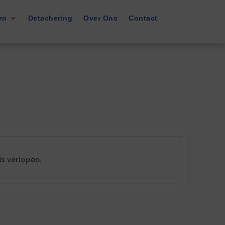
en
Detachering
Over Ons
Contact
s verlopen.