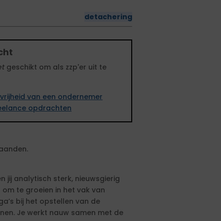
detachering
cht
et
geschikt om als zzp'er uit te
vrijheid van een ondernemer
freelance opdrachten
maanden.
jij analytisch sterk, nieuwsgierig
s om te groeien in het vak van
ga’s bij het opstellen van de
ennen. Je werkt nauw samen met de