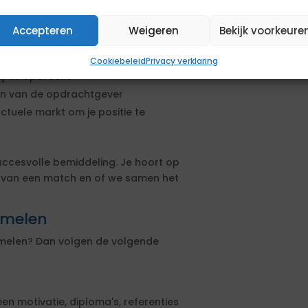
 financieel adviseur
Accepteren
Weigeren
Bekijk voorkeure
ij direct met het beoordelen van
Cookiebeleid
Privacy verklaring
ij de opdracht
sen van de opdrachtgever
actuele markt om je positie te
uccesvolle bemiddeling. Je hoort op
s van een match en of we samen het
mmelen
immelen? Dan volgen de volgende
een motivatie, diploma's, referenties