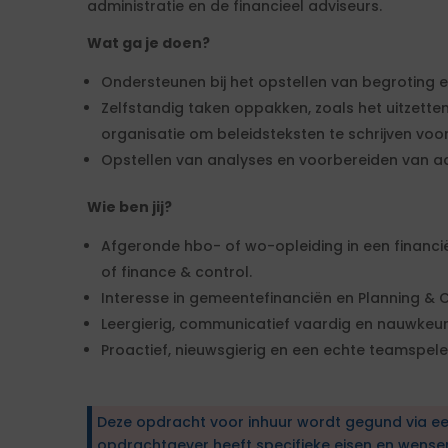
administratie en de financieel adviseurs.
Wat ga je doen?
Ondersteunen bij het opstellen van begroting 
Zelfstandig taken oppakken, zoals het uitzetten
organisatie om beleidsteksten te schrijven voo
Opstellen van analyses en voorbereiden van ad
Wie ben jij?
Afgeronde hbo- of wo-opleiding in een financië
of finance & control.
Interesse in gemeentefinanciën en Planning & 
Leergierig, communicatief vaardig en nauwkeur
Proactief, nieuwsgierig en een echte teamspele
Deze opdracht voor inhuur wordt gegund via e
opdrachtgever heeft specifieke eisen en wens