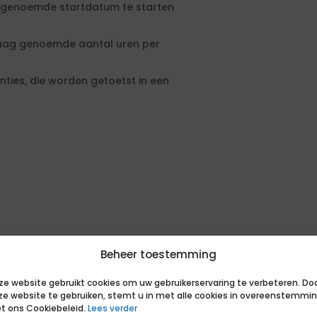
g genoemde startdatum te starten
raag genoemde aantal uren per
ies, die worden getoetst in een
Beheer toestemming
ze website gebruikt cookies om uw gebruikerservaring te verbeteren. Do
ze website te gebruiken, stemt u in met alle cookies in overeenstemmi
t ons Cookiebeleid.
Lees verder