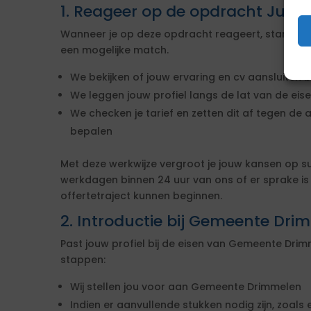
1. Reageer op de opdracht Junior
Wanneer je op deze opdracht reageert, starten w
een mogelijke match.
We bekijken of jouw ervaring en cv aansluiten b
We leggen jouw profiel langs de lat van de ei
We checken je tarief en zetten dit af tegen de 
bepalen
Met deze werkwijze vergroot je jouw kansen op s
werkdagen binnen 24 uur van ons of er sprake i
offertetraject kunnen beginnen.
2. Introductie bij Gemeente Dri
Past jouw profiel bij de eisen van Gemeente Dr
stappen:
Wij stellen jou voor aan Gemeente Drimmelen
Indien er aanvullende stukken nodig zijn, zoals 