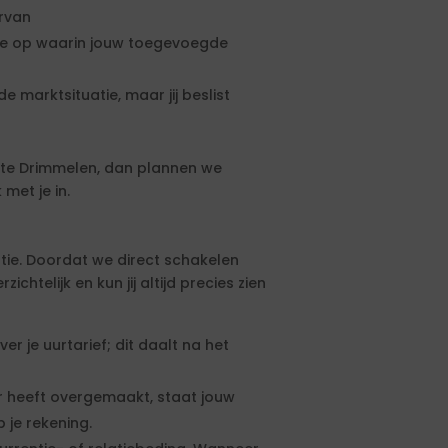
ervan
rte op waarin jouw toegevoegde
e marktsituatie, maar jij beslist
te Drimmelen, dan plannen we
met je in.
tie. Doordat we direct schakelen
htelijk en kun jij altijd precies zien
 je uurtarief; dit daalt na het
 heeft overgemaakt, staat jouw
 je rekening.