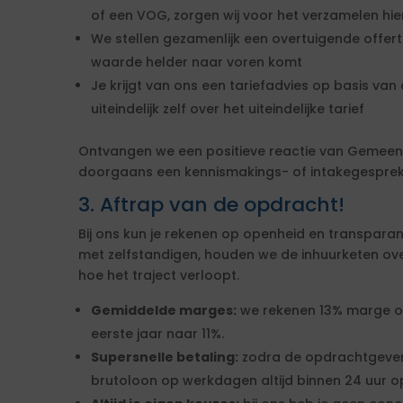
of een VOG, zorgen wij voor het verzamelen hi
We stellen gezamenlijk een overtuigende offe
waarde helder naar voren komt
Je krijgt van ons een tariefadvies op basis van d
uiteindelijk zelf over het uiteindelijke tarief
Ontvangen we een positieve reactie van Gemeen
doorgaans een kennismakings- of intakegesprek 
3. Aftrap van de opdracht!
Bij ons kun je rekenen op openheid en transparan
met zelfstandigen, houden we de inhuurketen overzic
hoe het traject verloopt.
Gemiddelde marges:
we rekenen 13% marge over
eerste jaar naar 11%.
Supersnelle betaling:
zodra de opdrachtgever
brutoloon op werkdagen altijd binnen 24 uur op