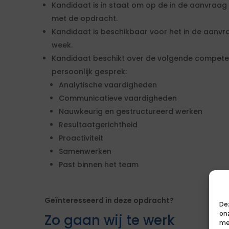
Kandidaat is in staat om op de in de aanvraa
met de opdracht.
Kandidaat is beschikbaar voor het in de aanv
week.
Kandidaat beschikt over de volgende competent
persoonlijk gesprek:
Analytische vaardigheden
Communicatieve vaardigheden
Nauwkeurig en gestructureerd werken
Resultaatgerichtheid
Proactiviteit
Samenwerken
Past binnen het team
Geïnteresseerd in deze opdracht?
De
on
Zo gaan wij te werk
me