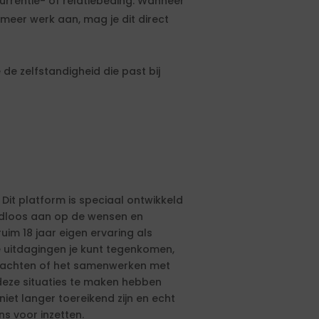
urrentie- of relatiebeding. Wanneer
meer werk aan, mag je dit direct
de zelfstandigheid die past bij
 Dit platform is speciaal ontwikkeld
aadloos aan op de wensen en
ruim 18 jaar eigen ervaring als
e uitdagingen je kunt tegenkomen,
drachten of het samenwerken met
eze situaties te maken hebben
et langer toereikend zijn en echt
ns voor inzetten.