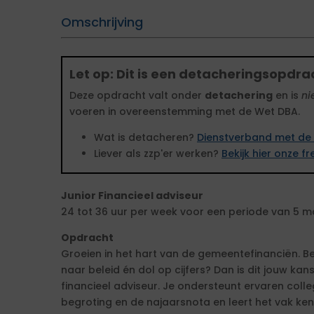
Omschrijving
Let op: Dit is een detacheringsopdra
Deze opdracht valt onder
detachering
en is
ni
voeren in overeenstemming met de Wet DBA.
Wat is detacheren?
Dienstverband met de 
Liever als zzp'er werken?
Bekijk hier onze 
Junior Financieel adviseur
24 tot 36 uur per week voor een periode van 5 
Opdracht
Groeien in het hart van de gemeentefinanciën. Ben 
naar beleid én dol op cijfers? Dan is dit jouw kan
financieel adviseur. Je ondersteunt ervaren colle
begroting en de najaarsnota en leert het vak k