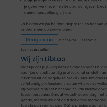
Altijd je eigen keuzes:
bij ons heb je geen conc
je goed werk levert en de opdrachtgever biedt 
aannemen, volledig vrij dus.
Zo bieden we jou heldere afspraken en behoud je 
ondernemen op jouw manier.
Reageer nu
binnen 24 uur reactie
Even voorstellen
Wij zijn LibLab
Wat fijn dat je je weg hebt gevonden naar LibLab!
voor jou als zelfstandig professional en sluit n
inzichten uit de dagelijkse praktijk. Met inmiddels 
zelfstandig professionals weten wij precies welk
bijvoorbeeld bij het binnenhalen van nieuwe op
tussenpersonen. Omdat we zelf iedere dag met d
gehad, merken we dat de traditionele methodes ni
toe zijn aan vernieuwing. Dát is precies waar wij o