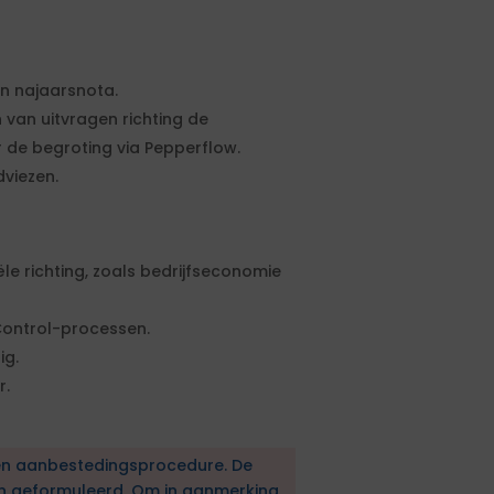
en najaarsnota.
 van uitvragen richting de
r de begroting via Pepperflow.
viezen.
le richting, zoals bedrijfseconomie
Control-processen.
ig.
r.
en aanbestedingsprocedure. De
en geformuleerd. Om in aanmerking