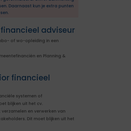
sen. Daarnaast kun je extra punten
sen.
 financieel adviseur
bo- of wo-opleiding in een
emeentefinanciën en Planning &
or financieel
anciële systemen of
t blijken uit het cv.
t verzamelen en verwerken van
akeholders. Dit moet blijken uit het