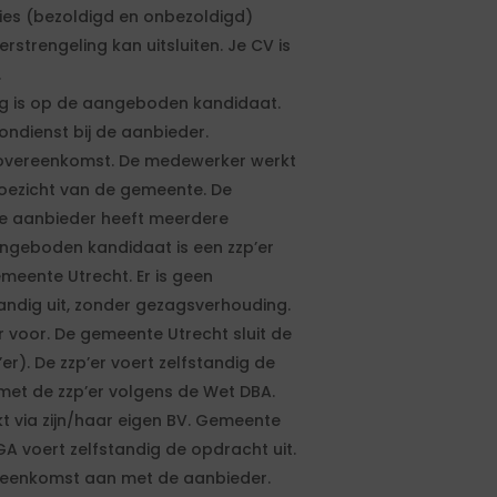
ies (bezoldigd en onbezoldigd)
trengeling kan uitsluiten. Je CV is
.
ng is op de aangeboden kandidaat.
ndienst bij de aanbieder.
 overeenkomst. De medewerker werkt
 toezicht van de gemeente. De
De aanbieder heeft meerdere
angeboden kandidaat is een zzp’er
meente Utrecht. Er is geen
tandig uit, zonder gezagsverhouding.
r voor. De gemeente Utrecht sluit de
r). De zzp’er voert zelfstandig de
met de zzp’er volgens de Wet DBA.
 via zijn/haar eigen BV. Gemeente
A voert zelfstandig de opdracht uit.
reenkomst aan met de aanbieder.