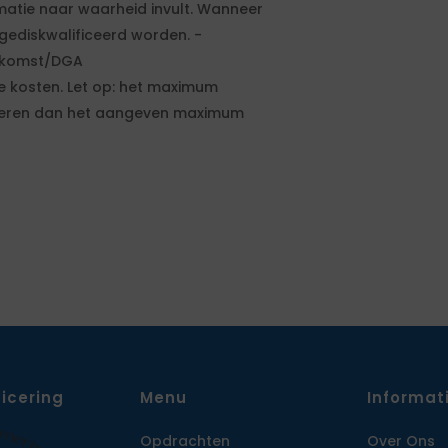
matie naar waarheid invult. Wanneer
 gediskwalificeerd worden. -
enkomst/DGA
nde kosten. Let op: het maximum
offreren dan het aangeven maximum
ficering
Menu
Informat
Opdrachten
Over Ons