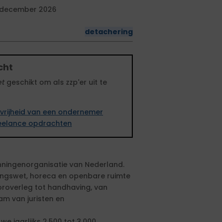
 december 2026
detachering
cht
et
geschikt om als zzp'er uit te
vrijheid van een ondernemer
freelance opdrachten
ningenorganisatie van Nederland.
vingswet, horeca en openbare ruimte
oroverleg tot handhaving, van
am van juristen en
e jaarlijks 2.500 tot 3.000