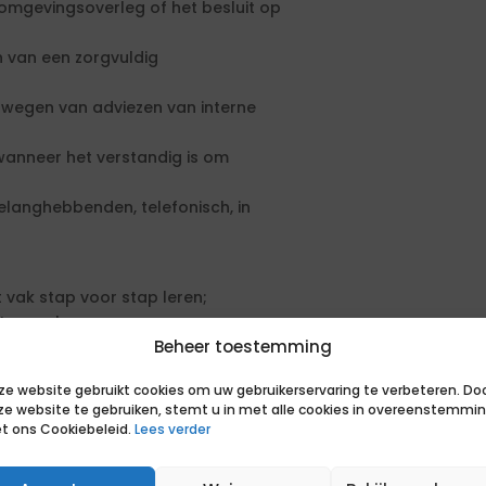
 omgevingsoverleg of het besluit op
n van een zorgvuldig
 wegen van adviezen van interne
wanneer het verstandig is om
elanghebbenden, telefonisch, in
 vak stap voor stap leren;
uten maken;
Beheer toestemming
van de stad Utrecht;
 wie
ze website gebruikt cookies om uw gebruikerservaring te verbeteren. Do
ze website te gebruiken, stemt u in met alle cookies in overeenstemmi
en aanbestedingsprocedure. De
t ons Cookiebeleid.
Lees verder
en geformuleerd. Om in aanmerking
sen. Daarnaast kun je extra punten