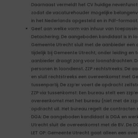
Daarnaast vermeldt het CV huidige nevenfunct
zodat de vacaturehouder mogelijke belangenvers
in het Nederlands opgesteld en in Pdf-formaat
Geef aan welke vorm van inhuur van toepassi
Detachering: De aangeboden kandidaat is in loo
Gemeente Utrecht sluit met de aanbieder een
tijdelijk bij Gemeente Utrecht, onder leiding en
aanbieder draagt zorg voor loonafdrachten. 
personen in loondienst. ZZP rechtstreeks: De a
en sluit rechtstreeks een overeenkomst met Ge
tussenpartij. De zzp’er voert de opdracht zelfs
ZZP via tussenkomst: Een bureau stelt een zzp’e
overeenkomst met het bureau (niet met de zzp’e
opdracht uit. Het bureau regelt de contracten 
DGA: De aangeboden kandidaat is DGA en werkt
Utrecht sluit de overeenkomst met de BV. De DG
LET OP: Gemeente Utrecht gaat alleen een ove