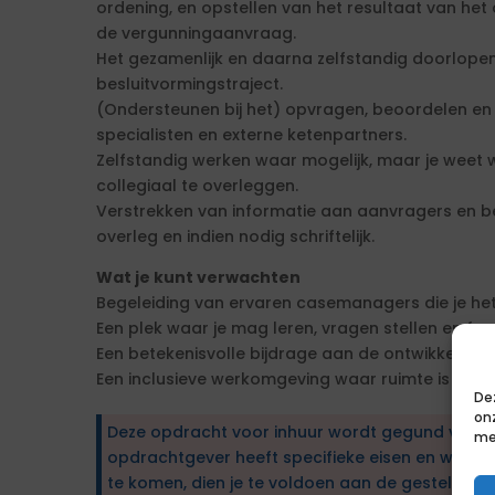
ordening, en opstellen van het resultaat van het
de vergunningaanvraag.
Het gezamenlijk en daarna zelfstandig doorlope
besluitvormingstraject.
(Ondersteunen bij het) opvragen, beoordelen en
specialisten en externe ketenpartners.
Zelfstandig werken waar mogelijk, maar je weet 
collegiaal te overleggen.
Verstrekken van informatie aan aanvragers en b
overleg en indien nodig schriftelijk.
Wat je kunt verwachten
Begeleiding van ervaren casemanagers die je het
Een plek waar je mag leren, vragen stellen en fo
Een betekenisvolle bijdrage aan de ontwikkeling 
Een inclusieve werkomgeving waar ruimte is voor
De
on
Deze opdracht voor inhuur wordt gegund via e
me
opdrachtgever heeft specifieke eisen en wens
te komen, dien je te voldoen aan de gestelde ei