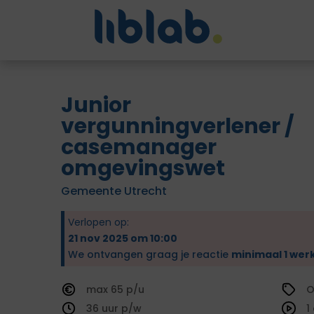
Junior
vergunningverlener /
casemanager
omgevingswet
Gemeente Utrecht
Verlopen op:
21 nov 2025 om 10:00
We ontvangen graag je reactie
minimaal 1 wer
65
O
36
1