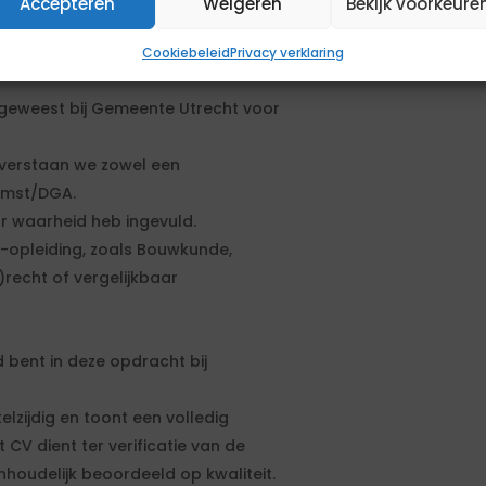
Accepteren
Weigeren
Bekijk voorkeure
sen.
Cookiebeleid
Privacy verklaring
t geweest bij Gemeente Utrecht voor
r verstaan we zowel een
komst/DGA.
r waarheid heb ingevuld.
-opleiding, zoals Bouwkunde,
)recht of vergelijkbaar
bent in deze opdracht bij
elzijdig en toont een volledig
CV dient ter verificatie van de
oudelijk beoordeeld op kwaliteit.