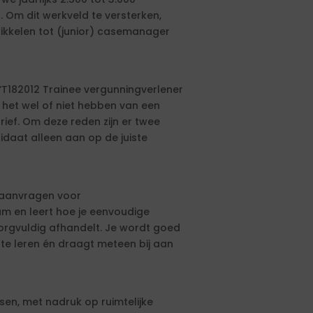
Om dit werkveld te versterken,
wikkelen tot (junior) casemanager
T182012 Trainee vergunningverlener
 het wel of niet hebben van een
ief. Om deze reden zijn er twee
daat alleen aan op de juiste
n aanvragen voor
m en leert hoe je eenvoudige
rgvuldig afhandelt. Je wordt goed
 te leren én draagt meteen bij aan
sen, met nadruk op ruimtelijke