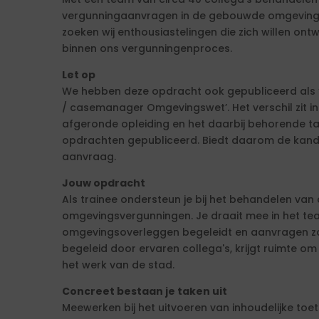
vergunningaanvragen in de gebouwde omgeving. 
zoeken wij enthousiastelingen die zich willen ont
binnen ons vergunningenproces.
Let op
We hebben deze opdracht ook gepubliceerd als ‘
/ casemanager Omgevingswet’. Het verschil zit in
afgeronde opleiding en het daarbij behorende tar
opdrachten gepubliceerd. Biedt daarom de kandi
aanvraag.
Jouw opdracht
Als trainee ondersteun je bij het behandelen va
omgevingsvergunningen. Je draait mee in het tea
omgevingsoverleggen begeleidt en aanvragen zo
begeleid door ervaren collega's, krijgt ruimte om
het werk van de stad.
Concreet bestaan je taken uit
Meewerken bij het uitvoeren van inhoudelijke toet