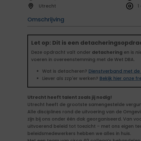
Utrecht
1
Omschrijving
Let op: Dit is een detacheringsopdra
Deze opdracht valt onder
detachering
en is
ni
voeren in overeenstemming met de Wet DBA.
Wat is detacheren?
Dienstverband met de 
Liever als zzp'er werken?
Bekijk hier onze 
Utrecht heeft talent zoals jij nodig!
Utrecht heeft de grootste samengestelde vergun
Alle disciplines rond de uitvoering van de Omge
zijn bij ons onder één dak georganiseerd. Van vo
uitvoerend beleid tot toezicht – met ons eigen te
beleidsmedewerkers hebben we alles in huis.
Met een team van circa 40 collega’s behandelen w