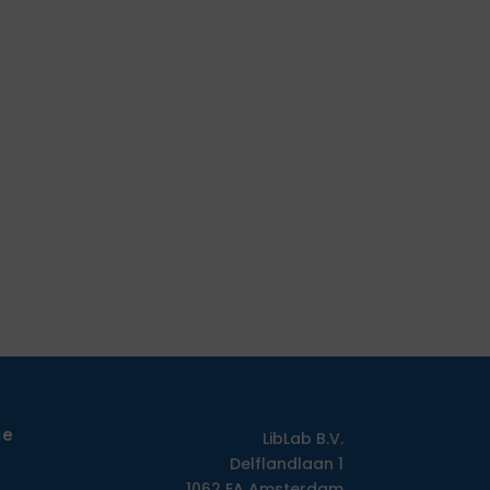
ie
LibLab B.V.
Delflandlaan 1
1062 EA Amsterdam