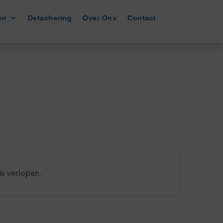
en
Detachering
Over Ons
Contact
s verlopen.