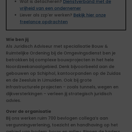
Wat is detacheren?
Dienstverband met de
vrijheid van een ondernemer
Liever als zzp'er werken?
Bekijk hier onze
freelance opdrachten
Wie ben jij
Als Juridisch Adviseur met specialisatie Bouw &
Ruimtelijke Ordening bij de Omgevingsdienst ben je
betrokken bij complexe bouwprojecten in het hele
Noordzeekanaalgebied. Denk bijvoorbeeld aan de
gebouwen op Schiphol, kantoorpanden op de Zuidas
en de Zeesluis in IJmuiden. Ook bij grote
infrastructurele projecten – zoals tunnels, wegen en
dijkversterkingen – verleen jij strategisch juridisch
advies.
Over de organisatie
Bij ons werken ruim 700 bevlogen collega’s aan
vergunningverlening, toezicht en handhaving op het
gebied van bodem, bouw en milieu. Binnen de kaders