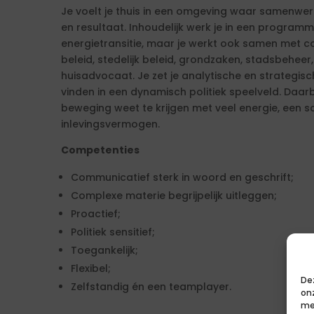
Je voelt je thuis in een omgeving waar samenwe
en resultaat. Inhoudelijk werk je in een program
energietransitie, maar je werkt ook samen met co
beleid, stedelijk beleid, grondzaken, stadsbeheer
huisadvocaat. Je zet je analytische en strategi
vinden in een dynamisch politiek speelveld. Daarbi
beweging weet te krijgen met veel energie, een so
inlevingsvermogen.
Competenties
Communicatief sterk in woord en geschrift;
Complexe materie begrijpelijk uitleggen;
Proactief;
Politiek sensitief;
Toegankelijk;
Flexibel;
De
Zelfstandig én een teamplayer.
on
me