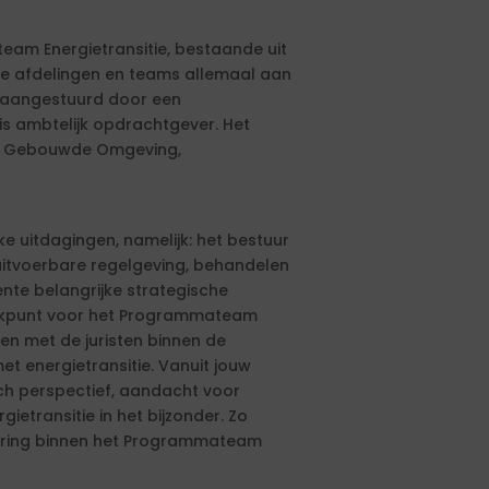
team Energietransitie, bestaande uit
nde afdelingen en teams allemaal aan
 aangestuurd door een
s ambtelijk opdrachtgever. Het
ers Gebouwde Omgeving,
e uitdagingen, namelijk: het bestuur
 uitvoerbare regelgeving, behandelen
nte belangrijke strategische
eekpunt voor het Programmateam
men met de juristen binnen de
et energietransitie. Vanuit jouw
isch perspectief, aandacht voor
etransitie in het bijzonder. Zo
isering binnen het Programmateam