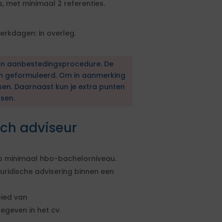
, met minimaal 2 referenties.
rkdagen: in overleg.
en aanbestedingsprocedure. De
en geformuleerd. Om in aanmerking
sen. Daarnaast kun je extra punten
sen.
sch adviseur
p minimaal hbo-bachelorniveau.
ridische advisering binnen een
bied van
egeven in het cv.