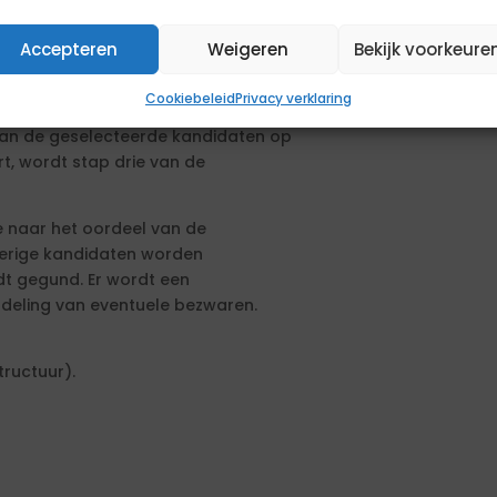
ver nader getoetst in hoeverre de
Accepteren
Weigeren
Bekijk voorkeure
ofiel, met name op de genoemde
rd met minimaal twee
Cookiebeleid
Privacy verklaring
ten dienen op iedere competentie
van de geselecteerde kandidaten op
t, wordt stap drie van de
 naar het oordeel van de
Overige kandidaten worden
t gegund. Er wordt een
deling van eventuele bezwaren.
tructuur).