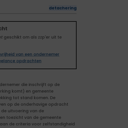
detachering
cht
et
geschikt om als zzp'er uit te
vrijheid van een ondernemer
freelance opdrachten
ernemer die inschrijft op de
erking komt) en gemeente
kking tot stand komen. De
hrijven op de onderhavige opdracht
 de uitvoering van de
 en toezicht van de gemeente
aan de criteria voor zelfstandigheid