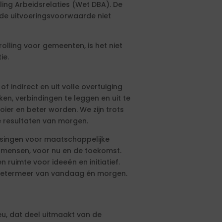
ing Arbeidsrelaties (Wet DBA). De
de uitvoeringsvoorwaarde niet
ling voor gemeenten, is het niet
ie.
f indirect en uit volle overtuiging
n, verbindingen te leggen en uit te
ier en beter worden. We zijn trots
 resultaten van morgen.
ssingen voor maatschappelijke
e mensen, voor nu en de toekomst.
ruimte voor ideeën en initiatief.
oetermeer van vandaag én morgen.
eu, dat deel uitmaakt van de