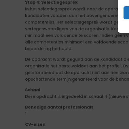
Stap 4: Selectiegesprek
In het selectiegesprek wordt door de opdrachtge
kandidaten voldoen aan het bovengenoemde pr
competenties. Het selectiegesprek wordt gevoe
vertegenwoordigers van de organisatie. Kandida
minimaal een voldoende te scoren. Indien geen 
alle competenties minimaal een voldoende scoor
beoordeling herhaald.
De opdracht wordt gegund aan de kandidaat die
organisatie het beste voldoet aan het profiel. 
geïnformeerd dat de opdracht niet aan hen word
opschortende termijn gehanteerd voor de behan
Schaal
Deze opdracht is ingedeeld in schaal 11 (nieuwe s
Benodigd aantal professionals
1.
CV-eisen