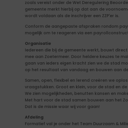
zoals vereist onder de Wet Deregulering Beoordel
gemeente merkt hierbij op dat aan de voornoem
wordt voldaan als de inschrijver een ZZP'er is.
Conform de aangepaste afspraken rondom payrol
mogelijk om te reageren via een payrollconstruct
Organisatie
Iedereen die bij de gemeente werkt, bouwt direct o
mee aan Zoetermeer. Door heldere keuzes te make
gaan van ieders eigen kracht zien we de stad moo
op het resultaat van vandaag en bouwen aan de
Samen, open, flexibel en lerend creëren we oplo
vraagstukken. Groot en klein, voor de stad en d
We zien mogelijkheden, benutten kansen en maken 
Met hart voor de stad samen bouwen aan het Z
Dat is de missie waar wij voor gaan!
Afdeling
Formatief val je onder het Team Duurzaam & Mili