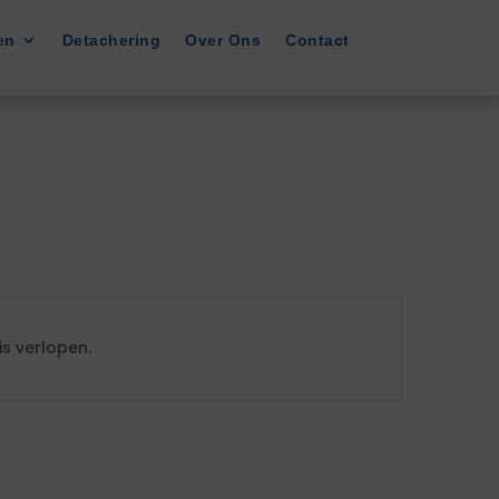
en
Detachering
Over Ons
Contact
s verlopen.