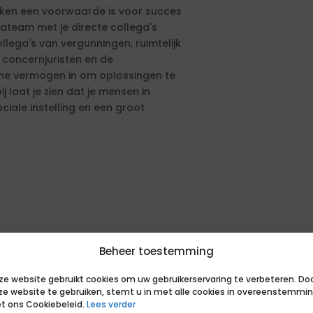
rken een voorwaarde is voor succes
mateam met je directe collega's
llega's van vergunningen, ruimtelijk
, concernjuristen en de
sche vermogen in om oplossingen te
j laat je zien dat je mensen in
ciale instelling en een groot
Beheer toestemming
ze website gebruikt cookies om uw gebruikerservaring te verbeteren. Do
ze website te gebruiken, stemt u in met alle cookies in overeenstemmi
t ons Cookiebeleid.
Lees verder