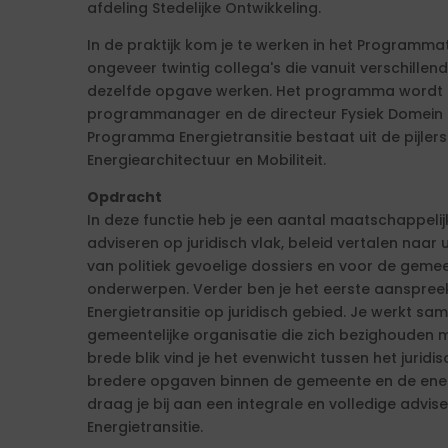
afdeling Stedelijke Ontwikkeling.
In de praktijk kom je te werken in het Programma
ongeveer twintig collega's die vanuit verschille
dezelfde opgave werken. Het programma wordt
programmanager en de directeur Fysiek Domein i
Programma Energietransitie bestaat uit de pijl
Energiearchitectuur en Mobiliteit.
Opdracht
In deze functie heb je een aantal maatschappelijk
adviseren op juridisch vlak, beleid vertalen naar
van politiek gevoelige dossiers en voor de gemee
onderwerpen. Verder ben je het eerste aanspr
Energietransitie op juridisch gebied. Je werkt sa
gemeentelijke organisatie die zich bezighouden m
brede blik vind je het evenwicht tussen het jurid
bredere opgaven binnen de gemeente en de energi
draag je bij aan een integrale en volledige adv
Energietransitie.