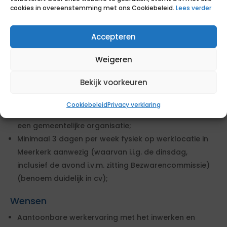
verdienen door tegemoet te komen aan de wensen.
cookies in overeenstemming met ons Cookiebeleid.
Lees verder
Eisen
Accepteren
Een aantoonbare afgeronde opleiding ABW2;
Weigeren
Een aantoonbare afgeronde opleiding op minimaal
hbo bachelor niveau in een juridische richting;
Bekijk voorkeuren
Minimaal 5 jaar aantoonbare werkervaring als
juridisch adviseur op het gebied van het
Cookiebeleid
Privacy verklaring
omgevingsrecht (Wabo en Omgevingswet) binnen
een gemeentelijke organisatie;
Minimaal 3 dagen per week fysiek op werklocatie in
Meerkerk aanwezig (waarvan i.i.g. de dinsdag,
inclusief de avond i.v.m. zitting Bezwarencommissie)
(benoem duidelijk in cv);
Wensen
Aantoonbare werkervaring met het inwerken en