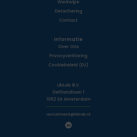
Werkwijze
Detachering
Contact
Informatie
Over Ons
Privacy­verklaring
Cookiebeleid (EU)
LibLab B.V.
Delflandlaan 1
1062 EA Amsterdam
recruitment@liblab.nl