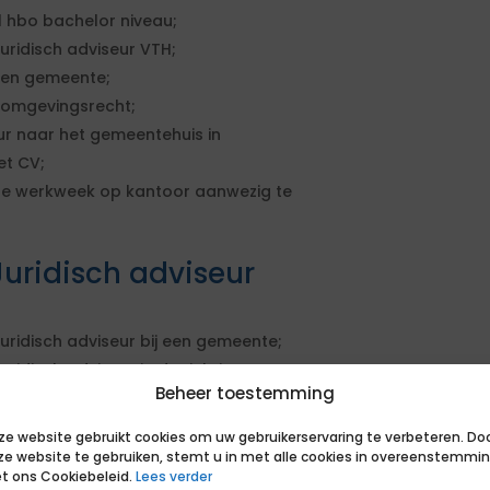
 hbo bachelor niveau;
uridisch adviseur VTH;
 een gemeente;
 omgevingsrecht;
uur naar het gemeentehuis in
et CV;
 de werkweek op kantoor aanwezig te
uridisch adviseur
uridisch adviseur bij een gemeente;
ridisch adviseur in de richting van
Beheer toestemming
ze website gebruikt cookies om uw gebruikerservaring te verbeteren. Do
ze website te gebruiken, stemt u in met alle cookies in overeenstemmi
t ons Cookiebeleid.
Lees verder