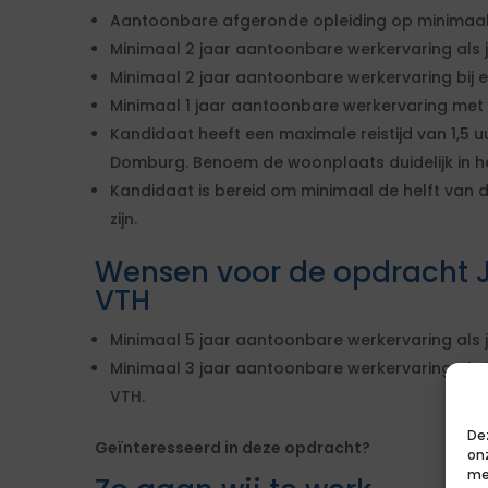
Aantoonbare afgeronde opleiding op minimaal
Minimaal 2 jaar aantoonbare werkervaring als j
Minimaal 2 jaar aantoonbare werkervaring bij
Minimaal 1 jaar aantoonbare werkervaring met
Kandidaat heeft een maximale reistijd van 1,5 
Domburg. Benoem de woonplaats duidelijk in h
Kandidaat is bereid om minimaal de helft van
zijn.
Wensen voor de opdracht J
VTH
Minimaal 5 jaar aantoonbare werkervaring als j
Minimaal 3 jaar aantoonbare werkervaring als ju
VTH.
De
Geïnteresseerd in deze opdracht?
on
me