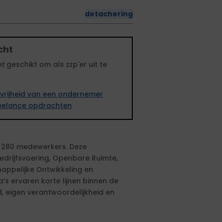
detachering
cht
et
geschikt om als zzp'er uit te
vrijheid van een ondernemer
freelance opdrachten
r 280 medewerkers. Deze
edrijfsvoering, Openbare Ruimte,
happelijke Ontwikkeling en
s ervaren korte lijnen binnen de
d, eigen verantwoordelijkheid en