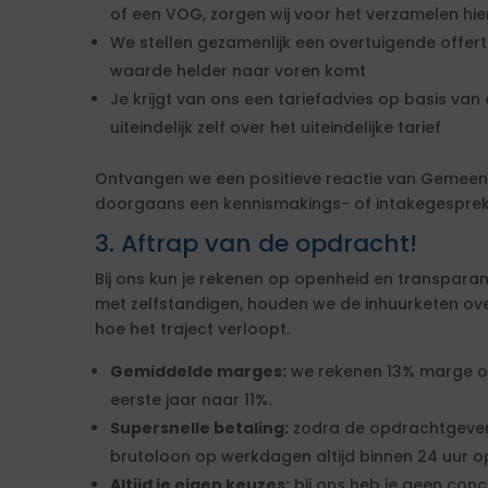
of een VOG, zorgen wij voor het verzamelen hi
We stellen gezamenlijk een overtuigende offe
waarde helder naar voren komt
Je krijgt van ons een tariefadvies op basis van d
uiteindelijk zelf over het uiteindelijke tarief
Ontvangen we een positieve reactie van Gemeen
doorgaans een kennismakings- of intakegesprek 
3. Aftrap van de opdracht!
Bij ons kun je rekenen op openheid en transparan
met zelfstandigen, houden we de inhuurketen overzic
hoe het traject verloopt.
Gemiddelde marges:
we rekenen 13% marge over
eerste jaar naar 11%.
Supersnelle betaling:
zodra de opdrachtgever
brutoloon op werkdagen altijd binnen 24 uur op
Altijd je eigen keuzes:
bij ons heb je geen conc