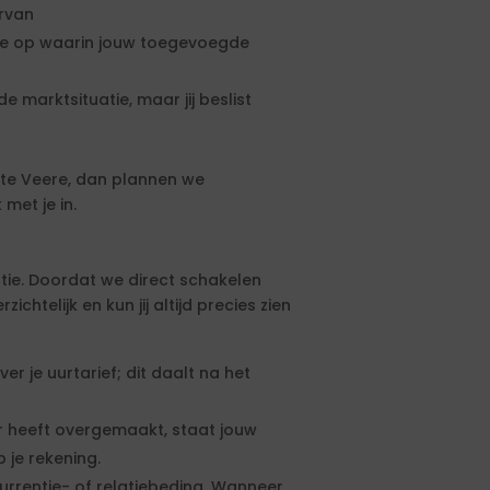
ervan
rte op waarin jouw toegevoegde
e marktsituatie, maar jij beslist
te Veere, dan plannen we
met je in.
tie. Doordat we direct schakelen
htelijk en kun jij altijd precies zien
 je uurtarief; dit daalt na het
 heeft overgemaakt, staat jouw
 je rekening.
urrentie- of relatiebeding. Wanneer