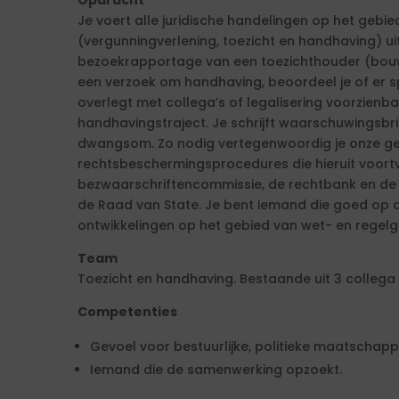
Opdracht
Je voert alle juridische handelingen op het gebi
(vergunningverlening, toezicht en handhaving) ui
bezoekrapportage van een toezichthouder (bouw
een verzoek om handhaving, beoordeel je of er sp
overlegt met collega’s of legalisering voorzienbaa
handhavingstraject. Je schrijft waarschuwingsbr
dwangsom. Zo nodig vertegenwoordig je onze ge
rechtsbeschermingsprocedures die hieruit voortv
bezwaarschriftencommissie, de rechtbank en de
de Raad van State. Je bent iemand die goed op de
ontwikkelingen op het gebied van wet- en regelge
Team
Toezicht en handhaving. Bestaande uit 3 collega 
Competenties
Gevoel voor bestuurlijke, politieke maatschapp
Iemand die de samenwerking opzoekt.