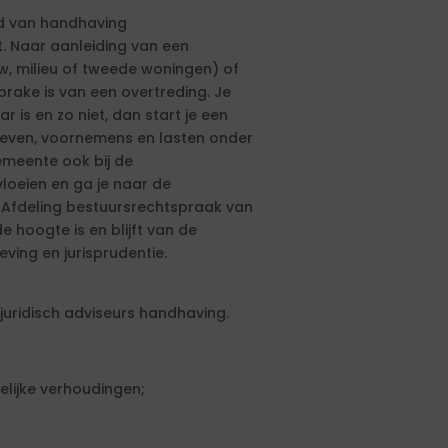
ed van handhaving
t. Naar aanleiding van een
, milieu of tweede woningen) of
rake is van een overtreding. Je
r is en zo niet, dan start je een
ieven, voornemens en lasten onder
meente ook bij de
loeien en ga je naar de
 Afdeling bestuursrechtspraak van
 hoogte is en blijft van de
ving en jurisprudentie.
juridisch adviseurs handhaving.
elijke verhoudingen;