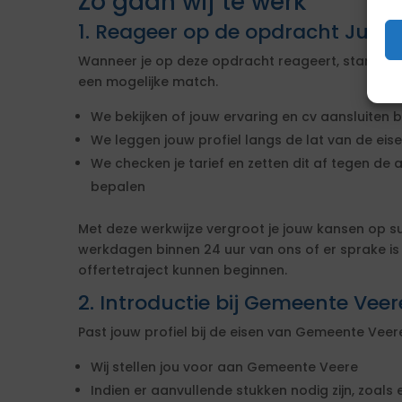
Zo gaan wij te werk
1. Reageer op de opdracht Jurid
Wanneer je op deze opdracht reageert, starten w
een mogelijke match.
We bekijken of jouw ervaring en cv aansluiten b
We leggen jouw profiel langs de lat van de ei
We checken je tarief en zetten dit af tegen de 
bepalen
Met deze werkwijze vergroot je jouw kansen op s
werkdagen binnen 24 uur van ons of er sprake i
offertetraject kunnen beginnen.
2. Introductie bij Gemeente Veer
Past jouw profiel bij de eisen van Gemeente Vee
Wij stellen jou voor aan Gemeente Veere
Indien er aanvullende stukken nodig zijn, zoals 