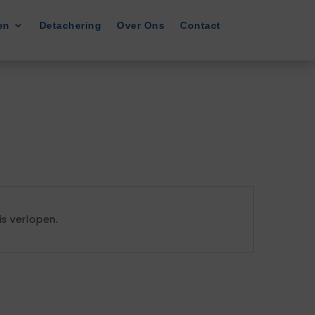
en
Detachering
Over Ons
Contact
s verlopen.