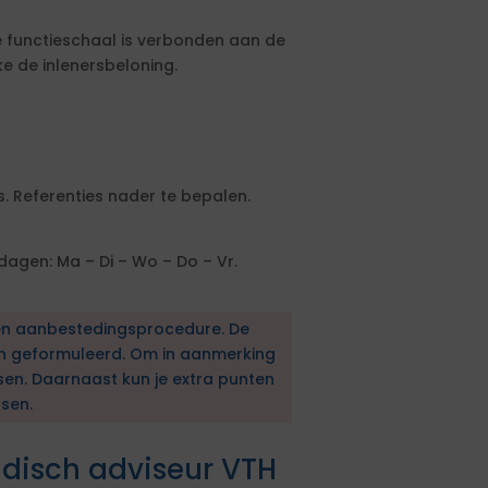
ze functieschaal is verbonden aan de
 de inlenersbeloning.
. Referenties nader te bepalen.
agen: Ma – Di – Wo – Do – Vr.
en aanbestedingsprocedure. De
en geformuleerd. Om in aanmerking
sen. Daarnaast kun je extra punten
sen.
idisch adviseur VTH