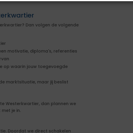
terkwartier
terkwartier? Dan volgen de volgende
ier
een motivatie, diploma's, referenties
ervan
rte op waarin jouw toegevoegde
e marktsituatie, maar jij beslist
te Westerkwartier, dan plannen we
met je in.
tie. Doordat we direct schakelen