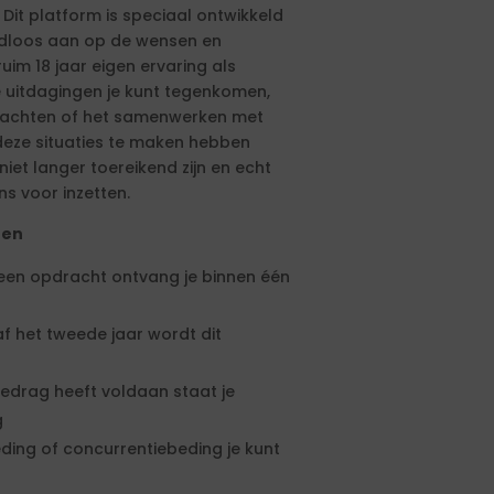
 Dit platform is speciaal ontwikkeld
aadloos aan op de wensen en
ruim 18 jaar eigen ervaring als
e uitdagingen je kunt tegenkomen,
drachten of het samenwerken met
eze situaties te maken hebben
et langer toereikend zijn en echt
ns voor inzetten.
ten
 een opdracht ontvang je binnen één
f het tweede jaar wordt dit
edrag heeft voldaan staat je
g
ding of concurrentiebeding je kunt