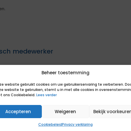
en.
disch medewerker
ij direct met het beoordelen van
Beheer toestemming
ze website gebruikt cookies om uw gebruikerservaring te verbeteren. Do
ij de opdracht
ze website te gebruiken, stemt u in met alle cookies in overeenstemmi
sen van de opdrachtgever
t ons Cookiebeleid.
Lees verder
actuele markt om je positie te
Accepteren
Weigeren
Bekijk voorkeure
uccesvolle bemiddeling. Je hoort op
Cookiebeleid
Privacy verklaring
s van een match en of we samen het