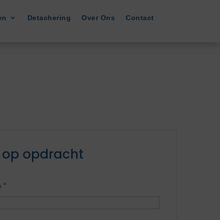
en
Detachering
Over Ons
Contact
 op opdracht
m
*