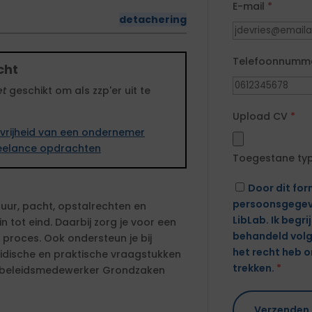
E-mail
*
detachering
Telefoonnumm
cht
et
geschikt om als zzp'er uit te
Upload CV
*
vrijheid van een ondernemer
freelance opdrachten
Toegestane typen
Door dit form
persoonsgegev
uur, pacht, opstalrechten en
LibLab. Ik begr
 tot eind. Daarbij zorg je voor een
behandeld vol
 proces. Ook ondersteun je bij
het recht heb 
uridische en praktische vraagstukken
trekken.
*
e beleidsmedewerker Grondzaken