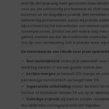
Wat fijn dat je je weg hebt gevonden naar LibLab!
voor jou als zelfstandig professional en sluit n
inzichten uit de dagelijkse praktijk. Met inmiddels 
zelfstandig professionals weten wij precies welk
bijvoorbeeld bij het binnenhalen van nieuwe op
tussenpersonen. Omdat we zelf iedere dag met d
gehad, merken we dat de traditionele methodes ni
toe zijn aan vernieuwing. Dát is precies waar wij o
De meerwaarde van LibLab voor jouw opdrach
Snel duidelijkheid:
zodra je je aanmeldt voor
werkdag bericht of we een goede match zien
Eerlijke marges:
je betaalt 13% marge en vana
percentage automatisch verlaagd naar 11%
Supersnelle uitbetaling:
nadat de klant het b
factuur of brutoloon binnen 24 uur op je rekenin
Volledige vrijheid:
wij werken zonder relatiebe
dus altijd elke vervolgopdracht zelf bepalen