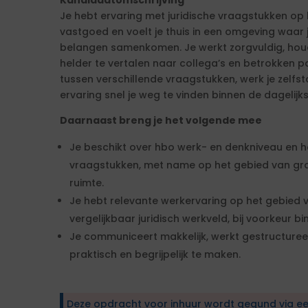
Kandidaatomschrijving
Je hebt ervaring met juridische vraagstukken op
vastgoed en voelt je thuis in een omgeving waar j
belangen samenkomen. Je werkt zorgvuldig, houd
helder te vertalen naar collega’s en betrokken par
tussen verschillende vraagstukken, werk je zelfst
ervaring snel je weg te vinden binnen de dagelijk
Daarnaast breng je het volgende mee
Je beschikt over hbo werk- en denkniveau en he
vraagstukken, met name op het gebied van g
ruimte.
Je hebt relevante werkervaring op het gebied
vergelijkbaar juridisch werkveld, bij voorkeur b
Je communiceert makkelijk, werkt gestructuree
praktisch en begrijpelijk te maken.
Deze opdracht voor inhuur wordt gegund via e