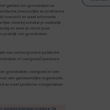
 het gebied van grondzaken en
uridische, bestuurlijke en praktische
t overzicht en weet informatie
tijen. Daarbij schakel je makkelijk
andig en weet je vanuit jouw
se praktijk van grondzaken.
bt een achtergrond in juridische
rondzaken of vastgoed/openbare
 van grondzaken, vastgoed of een
innen een gemeentelijke organisatie.
rd en weet juridische vraagstukken
en aanbestedingsprocedure. De