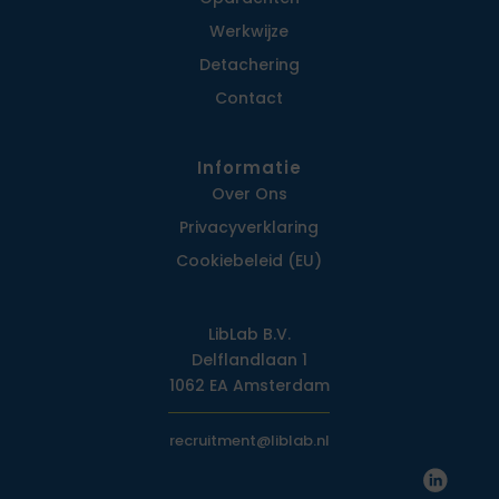
Werkwijze
Detachering
Contact
Informatie
Over Ons
Privacy­verklaring
Cookiebeleid (EU)
LibLab B.V.
Delflandlaan 1
1062 EA Amsterdam
recruitment@liblab.nl