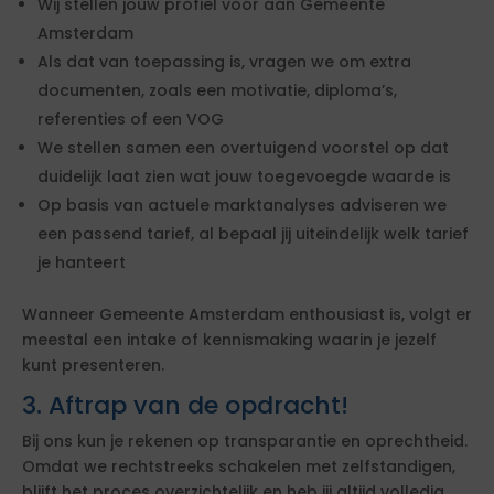
Wij stellen jouw profiel voor aan Gemeente
Amsterdam
Als dat van toepassing is, vragen we om extra
documenten, zoals een motivatie, diploma’s,
referenties of een VOG
We stellen samen een overtuigend voorstel op dat
duidelijk laat zien wat jouw toegevoegde waarde is
Op basis van actuele marktanalyses adviseren we
een passend tarief, al bepaal jij uiteindelijk welk tarief
je hanteert
Wanneer Gemeente Amsterdam enthousiast is, volgt er
meestal een intake of kennismaking waarin je jezelf
kunt presenteren.
3. Aftrap van de opdracht!
Bij ons kun je rekenen op transparantie en oprechtheid.
Omdat we rechtstreeks schakelen met zelfstandigen,
blijft het proces overzichtelijk en heb jij altijd volledig