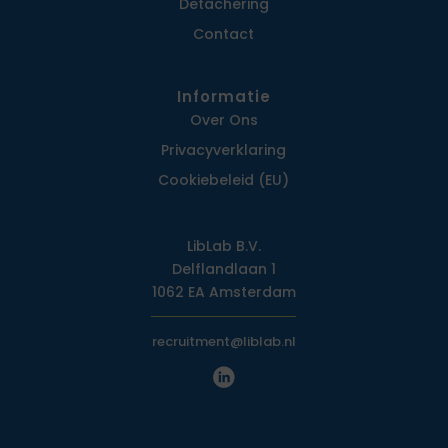
Detachering
Contact
Informatie
Over Ons
Privacy­verklaring
Cookiebeleid (EU)
LibLab B.V.
Delflandlaan 1
1062 EA Amsterdam
recruitment@liblab.nl