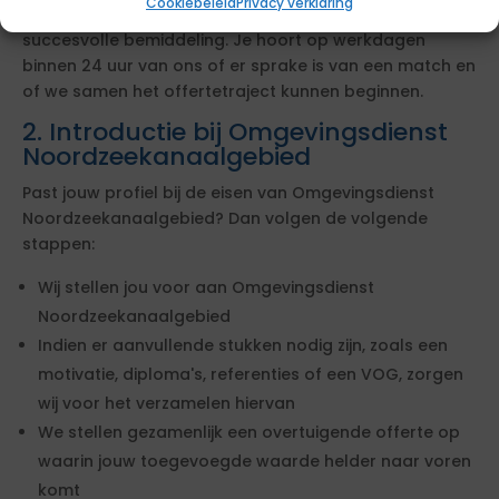
Cookiebeleid
Privacy verklaring
Met deze werkwijze vergroot je jouw kansen op
succesvolle bemiddeling. Je hoort op werkdagen
binnen 24 uur van ons of er sprake is van een match en
of we samen het offertetraject kunnen beginnen.
2. Introductie bij Omgevingsdienst
Noordzeekanaalgebied
Past jouw profiel bij de eisen van Omgevingsdienst
Noordzeekanaalgebied? Dan volgen de volgende
stappen:
Wij stellen jou voor aan Omgevingsdienst
Noordzeekanaalgebied
Indien er aanvullende stukken nodig zijn, zoals een
motivatie, diploma's, referenties of een VOG, zorgen
wij voor het verzamelen hiervan
We stellen gezamenlijk een overtuigende offerte op
waarin jouw toegevoegde waarde helder naar voren
komt