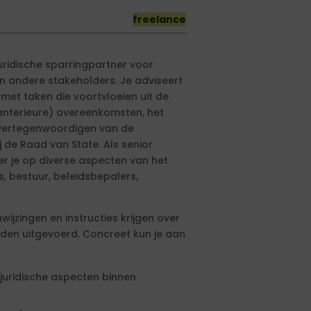
freelance
juridische sparringpartner voor
n andere stakeholders. Je adviseert
met taken die voortvloeien uit de
(anterieure) overeenkomsten, het
, vertegenwoordigen van de
 de Raad van State. Als senior
er je op diverse aspecten van het
s, bestuur, beleidsbepalers,
ijzingen en instructies krijgen over
en uitgevoerd. Concreet kun je aan
juridische aspecten binnen