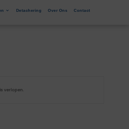
en
Detachering
Over Ons
Contact
s verlopen.