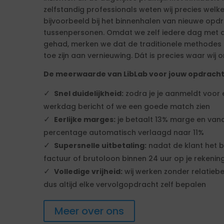
zelfstandig professionals weten wij precies welk
bijvoorbeeld bij het binnenhalen van nieuwe op
tussenpersonen. Omdat we zelf iedere dag met d
gehad, merken we dat de traditionele methodes ni
toe zijn aan vernieuwing. Dát is precies waar wij o
De meerwaarde van LibLab voor jouw opdrach
Snel duidelijkheid:
zodra je je aanmeldt voor
werkdag bericht of we een goede match zien
Eerlijke marges:
je betaalt 13% marge en vana
percentage automatisch verlaagd naar 11%
Supersnelle uitbetaling:
nadat de klant het b
factuur of brutoloon binnen 24 uur op je rekenin
Volledige vrijheid:
wij werken zonder relatiebe
dus altijd elke vervolgopdracht zelf bepalen
Meer over ons