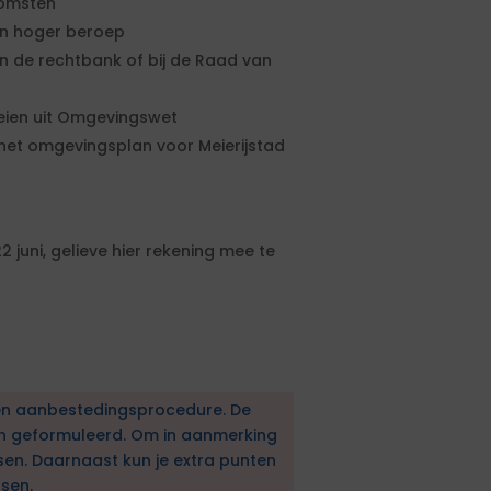
komsten
en hoger beroep
n de rechtbank of bij de Raad van
oeien uit Omgevingswet
 het omgevingsplan voor Meierijstad
uni, gelieve hier rekening mee te
en aanbestedingsprocedure. De
en geformuleerd. Om in aanmerking
sen. Daarnaast kun je extra punten
sen.