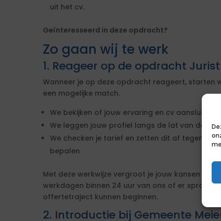
uit het cv.
Geïnteresseerd in deze opdracht?
Zo gaan wij te werk
1. Reageer op de opdracht Juris
Wanneer je op deze opdracht reageert, starten w
een mogelijke match.
We bekijken of jouw ervaring en cv aansluiten b
We leggen jouw profiel langs de lat van de ei
De
on
We checken je tarief en zetten dit af tegen de 
me
bepalen
Met deze werkwijze vergroot je jouw kansen op s
werkdagen binnen 24 uur van ons of er sprake i
offertetraject kunnen beginnen.
2. Introductie bij Gemeente Meie