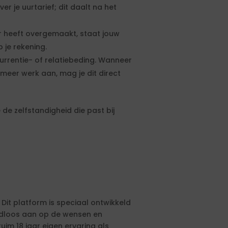
 je uurtarief; dit daalt na het
 heeft overgemaakt, staat jouw
 je rekening.
urrentie- of relatiebeding. Wanneer
meer werk aan, mag je dit direct
de zelfstandigheid die past bij
 Dit platform is speciaal ontwikkeld
aadloos aan op de wensen en
ruim 18 jaar eigen ervaring als