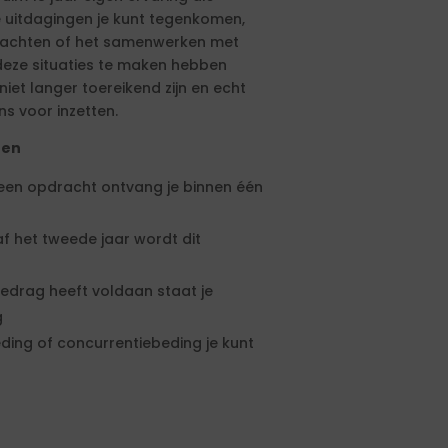
e uitdagingen je kunt tegenkomen,
drachten of het samenwerken met
eze situaties te maken hebben
et langer toereikend zijn en echt
ns voor inzetten.
ten
 een opdracht ontvang je binnen één
f het tweede jaar wordt dit
edrag heeft voldaan staat je
g
ding of concurrentiebeding je kunt