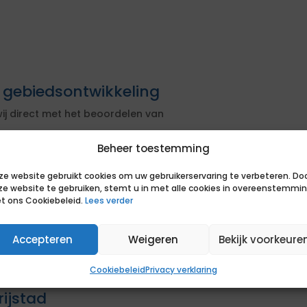
t gebiedsontwikkeling
ij direct met het beoordelen van
Beheer toestemming
ij de opdracht
sen van de opdrachtgever
ze website gebruikt cookies om uw gebruikerservaring te verbeteren. Do
ze website te gebruiken, stemt u in met alle cookies in overeenstemmi
actuele markt om je positie te
t ons Cookiebeleid.
Lees verder
Accepteren
Weigeren
Bekijk voorkeure
uccesvolle bemiddeling. Je hoort op
s van een match en of we samen het
Cookiebeleid
Privacy verklaring
rijstad