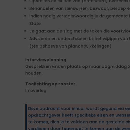
Opstellen en sluiten van (anterieure) overeen
Behandelen van zienswijzen, bezwaar, beroep 
Indien nodig vertegenwoordig je de gemeente i
State
Je gaat aan de slag met de taken die voortvl
Adviseren en ondersteunen bij het wijzigen van
(ten behoeve van planontwikkelingen)
Interviewplanning
Gesprekken vinden plaats op maandagmiddag 22 j
houden.
Toelichting op rooster
In overleg
Deze opdracht voor inhuur wordt gegund via e
opdrachtgever heeft specifieke eisen en wens
te komen, dien je te voldoen aan de gestelde ei
verdienen door tegemoet te komen aan de wen