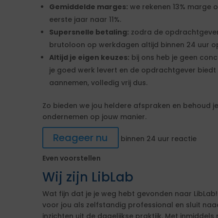
Gemiddelde marges:
we rekenen 13% marge over
eerste jaar naar 11%.
Supersnelle betaling:
zodra de opdrachtgever
brutoloon op werkdagen altijd binnen 24 uur op
Altijd je eigen keuzes:
bij ons heb je geen conc
je goed werk levert en de opdrachtgever biedt 
aannemen, volledig vrij dus.
Zo bieden we jou heldere afspraken en behoud je 
ondernemen op jouw manier.
Reageer nu
binnen 24 uur reactie
Even voorstellen
Wij zijn LibLab
Wat fijn dat je je weg hebt gevonden naar LibLab!
voor jou als zelfstandig professional en sluit n
inzichten uit de dagelijkse praktijk. Met inmiddels 