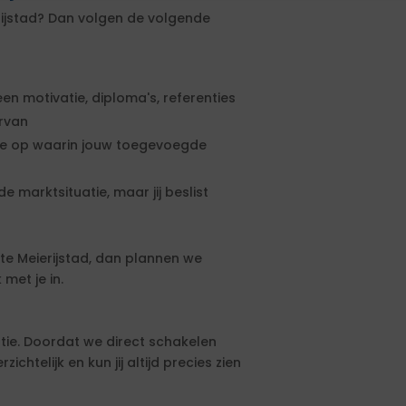
rijstad? Dan volgen de volgende
een motivatie, diploma's, referenties
ervan
rte op waarin jouw toegevoegde
e marktsituatie, maar jij beslist
e Meierijstad, dan plannen we
met je in.
tie. Doordat we direct schakelen
htelijk en kun jij altijd precies zien