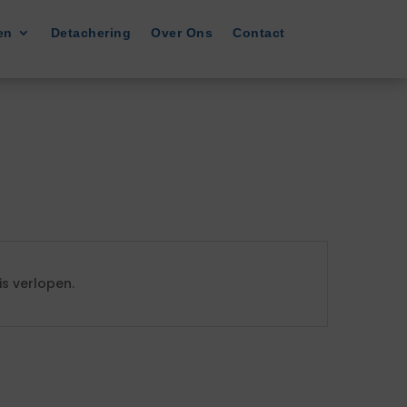
en
Detachering
Over Ons
Contact
s verlopen.