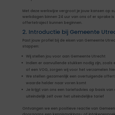
Met deze werkwijze vergroot je jouw kansen op s
werkdagen binnen 24 uur van ons of er sprake i
offertetraject kunnen beginnen.
2. Introductie bij Gemeente Utre
Past jouw profiel bij de eisen van Gemeente Utr
stappen:
Wij stellen jou voor aan Gemeente Utrecht
Indien er aanvullende stukken nodig zijn, zoals 
of een VOG, zorgen wij voor het verzamelen hi
We stellen gezamenlijk een overtuigende offe
waarde helder naar voren komt
Je krijgt van ons een tariefadvies op basis van d
uiteindelijk zelf over het uiteindelijke tarief
Ontvangen we een positieve reactie van Gemeen
doorgaans een kennismakings- of intakegesprek 