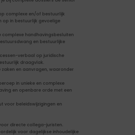
je bij complexe dossiers de senior
op complexe en/of bestuurlijk
 op in bestuurlijk gevoelige
 je complexe handhavingsbesluiten
bestuursdwang en bestuurlijke
cessen-verbaal op juridische
estuurlijk draagvlak.
ge zaken en aanvragen, waaronder
beroep in unieke en complexe
having en openbare orde met een
t voor beleidswijzigingen en
oor directe collega-juristen.
rdelijk voor dagelijkse inhoudelijke