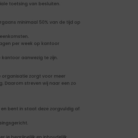
ale toetsing van besluiten.
orgaans minimaal 50% van de tijd op
ijeenkomsten.
 dagen per week op kantoor
 kantoor aanwezig te zijn.
e organisatie zorgt voor meer
ng. Daarom streven wij naar een zo
 en bent in staat deze zorgvuldig af
singsgericht.
 je begrijpelijk en inhoudelijk