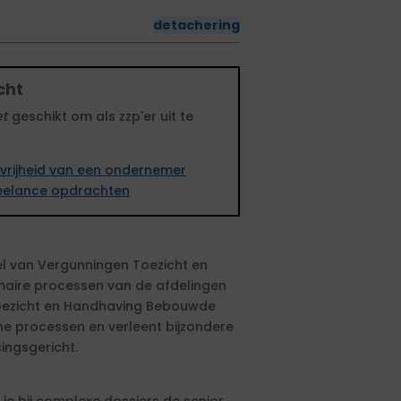
detachering
cht
et
geschikt om als zzp'er uit te
vrijheid van een ondernemer
freelance opdrachten
el van Vergunningen Toezicht en
maire processen van de afdelingen
ezicht en Handhaving Bebouwde
e processen en verleent bijzondere
ingsgericht.