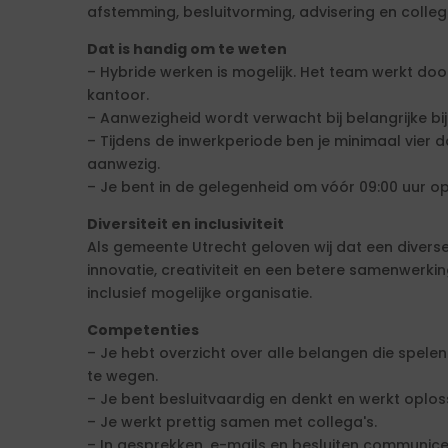
afstemming, besluitvorming, advisering en collegi
Dat is handig om te weten
– Hybride werken is mogelijk. Het team werkt do
kantoor.
– Aanwezigheid wordt verwacht bij belangrijke b
– Tijdens de inwerkperiode ben je minimaal vier
aanwezig.
– Je bent in de gelegenheid om vóór 09:00 uur op
Diversiteit en inclusiviteit
Als gemeente Utrecht geloven wij dat een divers
innovatie, creativiteit en een betere samenwerki
inclusief mogelijke organisatie.
Competenties
– Je hebt overzicht over alle belangen die spelen
te wegen.
– Je bent besluitvaardig en denkt en werkt oplos
– Je werkt prettig samen met collega's.
– In gesprekken, e-mails en besluiten communiceer