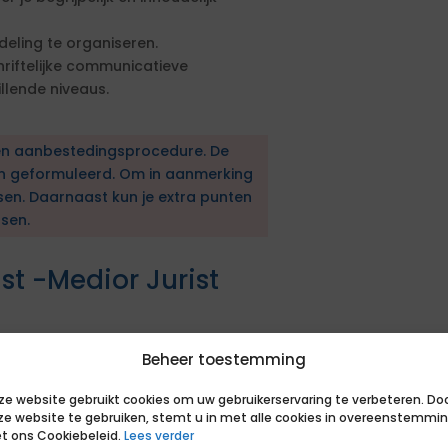
deling te organiseren.
riftelijke communicatieve
llende niveaus.
en aanbestedingsprocedure. De
en geformuleerd. Om in aanmerking
sen. Daarnaast kun je extra punten
sen.
st -Medior Jurist
tachering.
Beheer toestemming
categorie opdrachtnemers op
de toepasselijke wet- en
ze website gebruikt cookies om uw gebruikerservaring te verbeteren. Do
ze website te gebruiken, stemt u in met alle cookies in overeenstemmi
t ons Cookiebeleid.
Lees verder
ordeeld op basis van de feitelijke