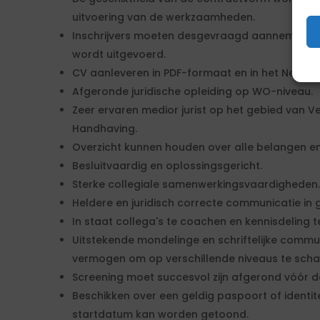
uitvoering van de werkzaamheden.
Inschrijvers moeten desgevraagd aannemelijk
wordt uitgevoerd.
CV aanleveren in PDF-formaat en in het Nederl
Afgeronde juridische opleiding op WO-niveau.
Zeer ervaren medior jurist op het gebied van V
Handhaving.
Overzicht kunnen houden over alle belangen e
Besluitvaardig en oplossingsgericht.
Sterke collegiale samenwerkingsvaardigheden.
Heldere en juridisch correcte communicatie in 
In staat collega's te coachen en kennisdeling t
Uitstekende mondelinge en schriftelijke commu
vermogen om op verschillende niveaus te scha
Screening moet succesvol zijn afgerond vóór d
Beschikken over een geldig paspoort of identite
startdatum kan worden getoond.