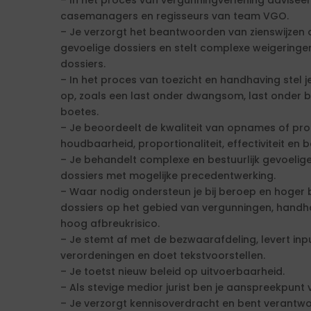
– In het proces van vergunningverlening adviseer 
casemanagers en regisseurs van team VGO.
– Je verzorgt het beantwoorden van zienswijzen 
gevoelige dossiers en stelt complexe weigeringen
dossiers.
– In het proces van toezicht en handhaving stel
op, zoals een last onder dwangsom, last onder 
boetes.
– Je beoordeelt de kwaliteit van opnames of pro
houdbaarheid, proportionaliteit, effectiviteit en b
– Je behandelt complexe en bestuurlijk gevoeli
dossiers met mogelijke precedentwerking.
– Waar nodig ondersteun je bij beroep en hoger 
dossiers op het gebied van vergunningen, hand
hoog afbreukrisico.
– Je stemt af met de bezwaarafdeling, levert inpu
verordeningen en doet tekstvoorstellen.
– Je toetst nieuw beleid op uitvoerbaarheid.
– Als stevige medior jurist ben je aanspreekpunt v
– Je verzorgt kennisoverdracht en bent verantwoo