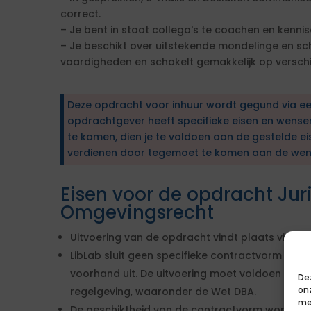
correct.
– Je bent in staat collega's te coachen en kennis
– Je beschikt over uitstekende mondelinge en sch
vaardigheden en schakelt gemakkelijk op verschi
Deze opdracht voor inhuur wordt gegund via e
opdrachtgever heeft specifieke eisen en wens
te komen, dien je te voldoen aan de gestelde ei
verdienen door tegemoet te komen aan de wen
Eisen voor de opdracht Juri
Omgevingsrecht
Uitvoering van de opdracht vindt plaats via de
LibLab sluit geen specifieke contractvorm of 
voorhand uit. De uitvoering moet voldoen aan 
De
on
regelgeving, waaronder de Wet DBA.
me
De geschiktheid van de contractvorm wordt beo