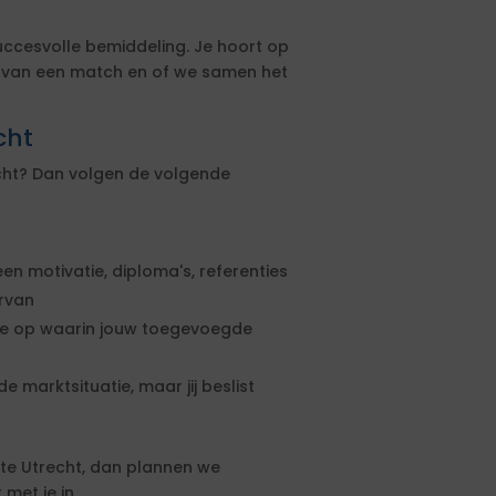
uccesvolle bemiddeling. Je hoort op
s van een match en of we samen het
cht
echt? Dan volgen de volgende
een motivatie, diploma's, referenties
ervan
rte op waarin jouw toegevoegde
e marktsituatie, maar jij beslist
te Utrecht, dan plannen we
met je in.