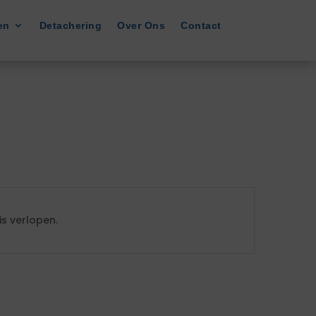
en
Detachering
Over Ons
Contact
s verlopen.