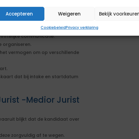
belangen en deze zorgvuldig kunnen
Accepteren
Weigeren
Bekijk voorkeure
Cookiebeleid
Privacy verklaring
riftelijke communicatie.
e organiseren.
het vermogen om op verschillende
art.
skaart dat bij intake en startdatum
rist -Medior Jurist
aruit blijkt dat de kandidaat over
deze zorgvuldig af te wegen.