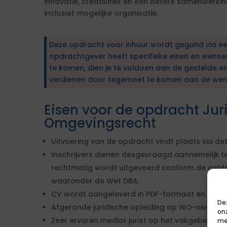
innovatie, creativiteit en een betere samenwerki
inclusief mogelijke organisatie.
Deze opdracht voor inhuur wordt gegund via e
opdrachtgever heeft specifieke eisen en wens
te komen, dien je te voldoen aan de gestelde ei
verdienen door tegemoet te komen aan de wen
Eisen voor de opdracht Juri
Omgevingsrecht
Uitvoering van de opdracht vindt plaats via de
Inschrijvers dienen desgevraagd aannemelijk 
rechtmatig wordt uitgevoerd conform de gelde
waaronder de Wet DBA.
CV wordt aangeleverd in PDF-formaat en in he
De
Afgeronde juridische opleiding op WO-niveau.
on
Zeer ervaren medior jurist op het vakgebied V
me