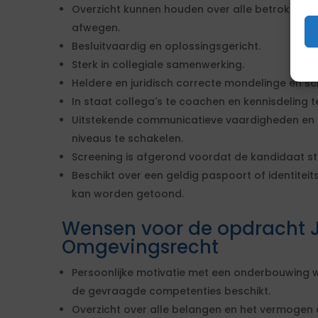
Overzicht kunnen houden over alle betrokken 
afwegen.
Besluitvaardig en oplossingsgericht.
Sterk in collegiale samenwerking.
Heldere en juridisch correcte mondelinge en sch
In staat collega's te coachen en kennisdeling t
Uitstekende communicatieve vaardigheden en 
niveaus te schakelen.
Screening is afgerond voordat de kandidaat st
Beschikt over een geldig paspoort of identiteit
kan worden getoond.
Wensen voor de opdracht Ju
Omgevingsrecht
Persoonlijke motivatie met een onderbouwing wa
de gevraagde competenties beschikt.
Overzicht over alle belangen en het vermogen 