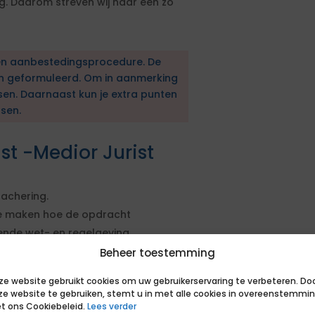
ng. Daarom streven wij naar een zo
en aanbestedingsprocedure. De
en geformuleerd. Om in aanmerking
sen. Daarnaast kun je extra punten
sen.
st -Medior Jurist
tachering.
te maken hoe de opdracht
nde wet- en regelgeving,
Beheer toestemming
t Nederlands.
ze website gebruikt cookies om uw gebruikerservaring te verbeteren. Do
ze website te gebruiken, stemt u in met alle cookies in overeenstemmi
ergunningen, Toezicht en Handhaving.
t ons Cookiebeleid.
Lees verder