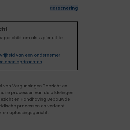
detachering
cht
et
geschikt om als zzp'er uit te
vrijheid van een ondernemer
freelance opdrachten
el van Vergunningen Toezicht en
maire processen van de afdelingen
ezicht en Handhaving Bebouwde
idische processen en verleent
k en oplossingsgericht.