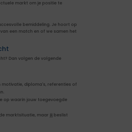
actuele markt om je positie te
uccesvolle bemiddeling. Je hoort op
s van een match en of we samen het
cht
echt? Dan volgen de volgende
 motivatie, diploma's, referenties of
n.
rte op waarin jouw toegevoegde
e marktsituatie, maar jij beslist