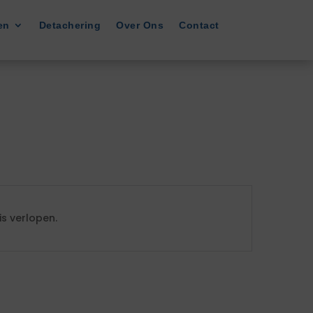
en
Detachering
Over Ons
Contact
s verlopen.