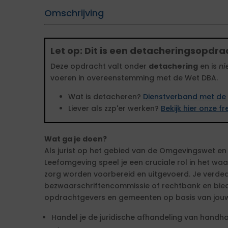
Omschrijving
Let op: Dit is een detacheringsopdra
Deze opdracht valt onder
detachering
en is
ni
voeren in overeenstemming met de Wet DBA.
Wat is detacheren?
Dienstverband met de 
Liever als zzp'er werken?
Bekijk hier onze 
Wat ga je doen?
Als jurist op het gebied van de Omgevingswet en h
Leefomgeving speel je een cruciale rol in het w
zorg worden voorbereid en uitgevoerd. Je verdedi
bezwaarschriftencommissie of rechtbank en bied
opdrachtgevers en gemeenten op basis van jouw 
Handel je de juridische afhandeling van handh