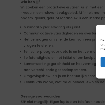
Wie ben jij?
Wij zoeken een proactieve ervaren jurist met e
niveau in een relevant vakgebied. Affiniteit met m
bodem, geluid, geur of landbouw is een sterke pré
Minimaal 5 jaar ervaring als jurist.
Communicatieve vaardigheden en overtuigings
Het vermogen om snel de kern van een problee
De
on
vragen te stellen.
me
Een scherp oog voor details en het vermogen o
Zelfstandigheid en het initiatief om knelpunten
Samenwerkingsgerichtheid en het vermogen om 
aan verschillende gesprekspartners.
Omgevingsbewustzijn en bestuurlijke sensitivitei
Kennis van Wabo, Wet milieubeheer, Awb en d
Overige voorwaarden
ZZP niet mogelijk. Eigen laptop en telefoon noodz