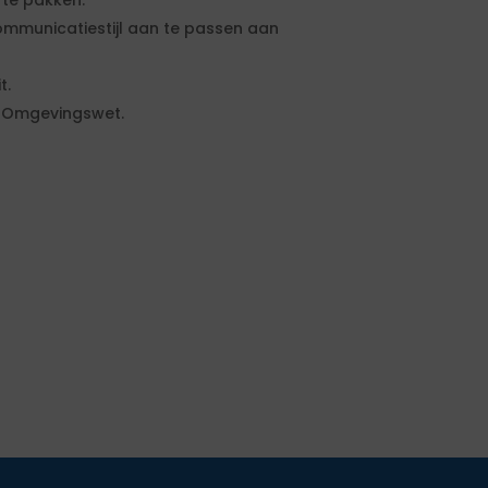
 te pakken.
municatiestijl aan te passen aan
t.
e Omgevingswet.