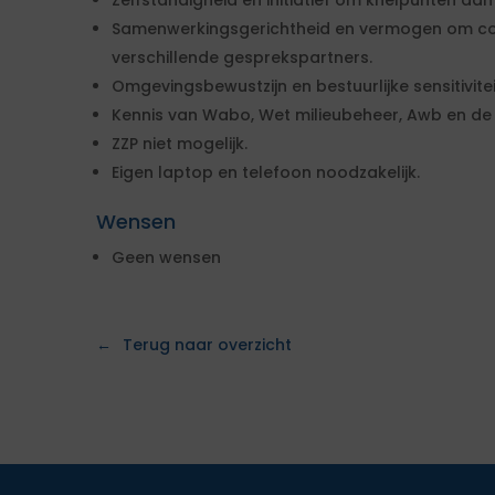
Zelfstandigheid en initiatief om knelpunten aan
Samenwerkingsgerichtheid en vermogen om com
verschillende gesprekspartners.
Omgevingsbewustzijn en bestuurlijke sensitivitei
Kennis van Wabo, Wet milieubeheer, Awb en d
ZZP niet mogelijk.
Eigen laptop en telefoon noodzakelijk.
Wensen
Geen wensen
Terug naar overzicht