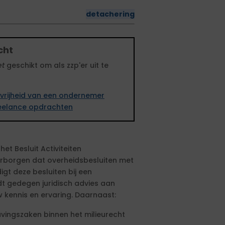
detachering
cht
et
geschikt om als zzp'er uit te
vrijheid van een ondernemer
freelance opdrachten
et Besluit Activiteiten
aarborgen dat overheidsbesluiten met
gt deze besluiten bij een
t gedegen juridisch advies aan
kennis en ervaring. Daarnaast:
avingszaken binnen het milieurecht