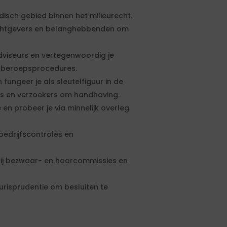
disch gebied binnen het milieurecht.
chtgevers en belanghebbenden om
dviseurs en vertegenwoordig je
 beroepsprocedures.
 fungeer je als sleutelfiguur in de
s en verzoekers om handhaving.
 en probeer je via minnelijk overleg
edrijfscontroles en
ij bezwaar- en hoorcommissies en
 jurisprudentie om besluiten te