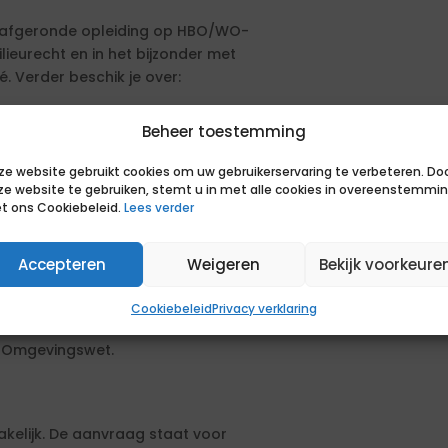
en afgeronde opleiding op HBO/WO-
ilieurecht en in het bijzonder met
. Verder beschik je over:
Beheer toestemming
kracht.
m te doorgronden en kritische
ze website gebruikt cookies om uw gebruikerservaring te verbeteren. Do
ze website te gebruiken, stemt u in met alle cookies in overeenstemmi
t ons Cookiebeleid.
Lees verder
m snel tot een oordeel te komen.
 aan te pakken.
Accepteren
Weigeren
Bekijk voorkeure
je communicatiestijl aan te passen
Cookiebeleid
Privacy verklaring
t.
e Omgevingswet.
akelijk. De aanvraag staat voor