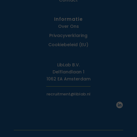
Contact
Informatie
Over Ons
Privacy­verklaring
Cookiebeleid (EU)
LibLab B.V.
Delflandlaan 1
1062 EA Amsterdam
recruitment@liblab.nl