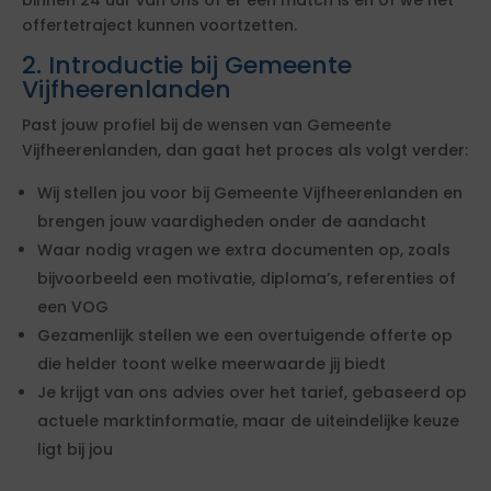
binnen 24 uur van ons of er een match is en of we het
offertetraject kunnen voortzetten.
2. Introductie bij Gemeente
Vijfheerenlanden
Past jouw profiel bij de wensen van Gemeente
Vijfheerenlanden, dan gaat het proces als volgt verder:
Wij stellen jou voor bij Gemeente Vijfheerenlanden en
brengen jouw vaardigheden onder de aandacht
Waar nodig vragen we extra documenten op, zoals
bijvoorbeeld een motivatie, diploma’s, referenties of
een VOG
Gezamenlijk stellen we een overtuigende offerte op
die helder toont welke meerwaarde jij biedt
Je krijgt van ons advies over het tarief, gebaseerd op
actuele marktinformatie, maar de uiteindelijke keuze
ligt bij jou