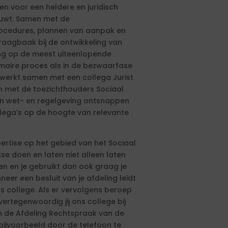
n voor een heldere en juridisch
ouwt. Samen met de
rocedures, plannen van aanpak en
raagbaak bij de ontwikkeling van
ing op de meest uiteenlopende
primaire proces als in de bezwaarfase
 werkt samen met een collega Jurist
en met de toezichthouders Sociaal
 in wet- en regelgeving ontsnappen
collega’s op de hoogte van relevante
pertise op het gebied van het Sociaal
se doen en laten niet alleen laten
en en je gebruikt dan ook graag je
eer een besluit van je afdeling leidt
 college. Als er vervolgens beroep
ertegenwoordig jij ons college bij
n de Afdeling Rechtspraak van de
, bijvoorbeeld door de telefoon te