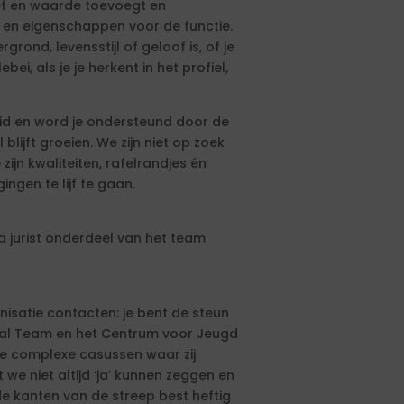
ief en waarde toevoegt en
 en eigenschappen voor de functie.
rond, levensstijl of geloof is, of je
ei, als je je herkent in het profiel,
heid en word je ondersteund door de
blijft groeien. We zijn niet op zoek
jn kwaliteiten, rafelrandjes én
ingen te lijf te gaan.
a jurist onderdeel van het team
anisatie contacten: je bent de steun
aal Team en het Centrum voor Jeugd
de complexe casussen waar zij
we niet altijd ‘ja’ kunnen zeggen en
de kanten van de streep best heftig