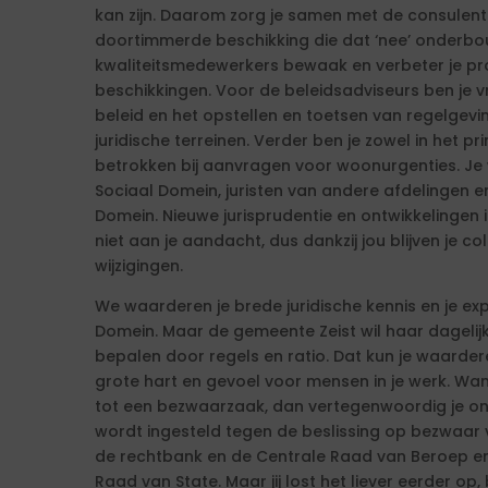
kan zijn. Daarom zorg je samen met de consulente
doortimmerde beschikking die dat ‘nee’ onderb
kwaliteitsmedewerkers bewaak en verbeter je p
beschikkingen. Voor de beleidsadviseurs ben je v
beleid en het opstellen en toetsen van regelgev
juridische terreinen. Verder ben je zowel in het 
betrokken bij aanvragen voor woonurgenties. Je
Sociaal Domein, juristen van andere afdelingen 
Domein. Nieuwe jurisprudentie en ontwikkelingen
niet aan je aandacht, dus dankzij jou blijven je 
wijzigingen.
We waarderen je brede juridische kennis en je ex
Domein. Maar de gemeente Zeist wil haar dagelijk
bepalen door regels en ratio. Dat kun je waarder
grote hart en gevoel voor mensen in je werk. Wann
tot een bezwaarzaak, dan vertegenwoordig je ons
wordt ingesteld tegen de beslissing op bezwaar v
de rechtbank en de Centrale Raad van Beroep e
Raad van State. Maar jij lost het liever eerder op