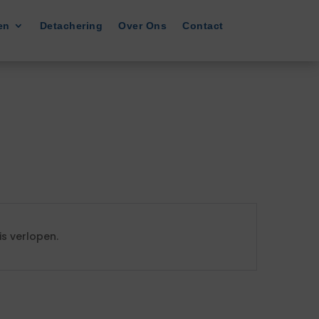
en
Detachering
Over Ons
Contact
s verlopen.