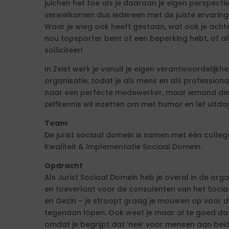
juichen het toe als je daaraan je eigen perspect
verwelkomen dus iedereen met de juiste ervaring
Waar je wieg ook heeft gestaan, wat ook je achterg
nou topsporter bent of een beperking hebt, of alleb
solliciteer!
In Zeist werk je vanuit je eigen verantwoordelijk
organisatie, zodat je als mens en als professional 
naar een perfecte medewerker, maar iemand die zi
zelfkennis wil inzetten om met humor en lef uitdag
Team
De jurist sociaal domein is samen met één colleg
Kwaliteit & Implementatie Sociaal Domein.
Opdracht
Als Jurist Sociaal Domein heb je overal in de org
en toeverlaat voor de consulenten van het Soci
en Gezin – je stroopt graag je mouwen op voor 
tegenaan lopen. Ook weet je maar al te goed dat 
omdat je begrijpt dat ‘nee’ voor mensen aan bei