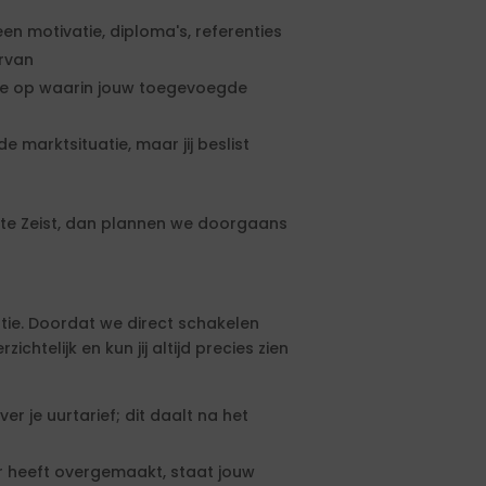
een motivatie, diploma's, referenties
ervan
rte op waarin jouw toegevoegde
e marktsituatie, maar jij beslist
te Zeist, dan plannen we doorgaans
tie. Doordat we direct schakelen
htelijk en kun jij altijd precies zien
 je uurtarief; dit daalt na het
 heeft overgemaakt, staat jouw