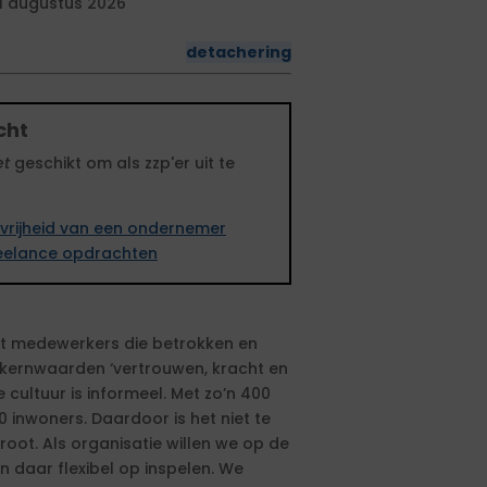
1 augustus 2026
detachering
cht
et
geschikt om als zzp'er uit te
vrijheid van een ondernemer
freelance opdrachten
t medewerkers die betrokken en
e kernwaarden ‘vertrouwen, kracht en
e cultuur is informeel. Met zo’n 400
 inwoners. Daardoor is het niet te
root. Als organisatie willen we op de
n daar flexibel op inspelen. We