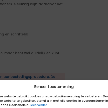
ners. Gelukkig blijft daardoor het
 en schriftelijk
, maar bent wel duidelijk en kunt
en aanbestedingsprocedure. De
en geformuleerd. Om in aanmerking
Beheer toestemming
sen. Daarnaast kun je extra punten
sen.
ze website gebruikt cookies om uw gebruikerservaring te verbeteren. Do
ze website te gebruiken, stemt u in met alle cookies in overeenstemmi
t ons Cookiebeleid.
Lees verder
ist sociaal domein