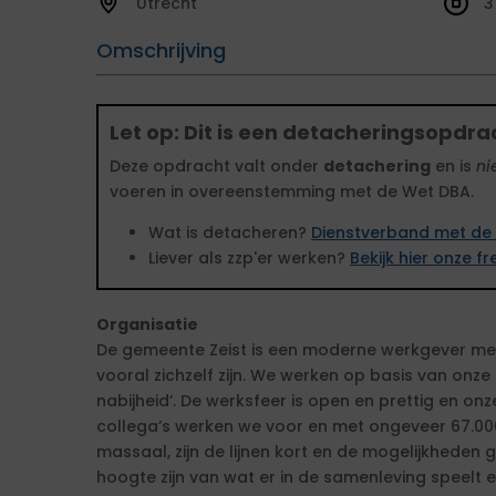
Utrecht
3
Omschrijving
Let op: Dit is een detacheringsopdra
Deze opdracht valt onder
detachering
en is
ni
voeren in overeenstemming met de Wet DBA.
Wat is detacheren?
Dienstverband met de 
Liever als zzp'er werken?
Bekijk hier onze 
Organisatie
De gemeente Zeist is een moderne werkgever me
vooral zichzelf zijn. We werken op basis van onz
nabijheid’. De werksfeer is open en prettig en onz
collega’s werken we voor en met ongeveer 67.000
massaal, zijn de lijnen kort en de mogelijkheden g
hoogte zijn van wat er in de samenleving speelt e