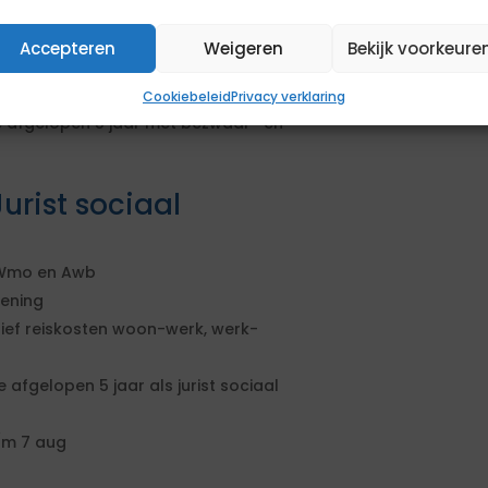
iveau in juridische richting
Accepteren
Weigeren
Bekijk voorkeure
afgelopen 10 jaar als juridisch
Cookiebeleid
Privacy verklaring
e afgelopen 5 jaar met bezwaar- en
rist sociaal
 Wmo en Awb
dening
usief reiskosten woon-werk, werk-
afgelopen 5 jaar als jurist sociaal
/m 7 aug