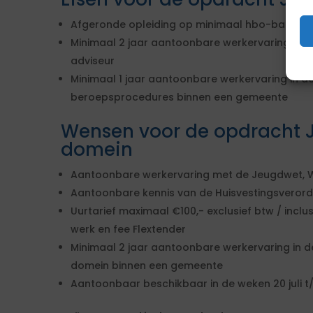
Afgeronde opleiding op minimaal hbo-bachelor n
Minimaal 2 jaar aantoonbare werkervaring in de 
adviseur
Minimaal 1 jaar aantoonbare werkervaring in d
beroepsprocedures binnen een gemeente
Wensen voor de opdracht Ju
domein
Aantoonbare werkervaring met de Jeugdwet,
Aantoonbare kennis van de Huisvestingsveror
Uurtarief maximaal €100,- exclusief btw / incl
werk en fee Flextender
Minimaal 2 jaar aantoonbare werkervaring in de 
domein binnen een gemeente
Aantoonbaar beschikbaar in de weken 20 juli t