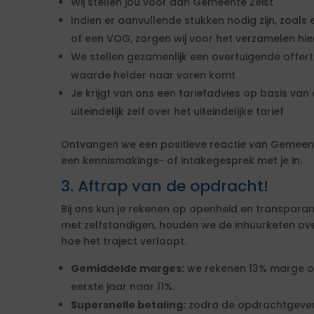
Wij stellen jou voor aan Gemeente Zeist
Indien er aanvullende stukken nodig zijn, zoals 
of een VOG, zorgen wij voor het verzamelen hi
We stellen gezamenlijk een overtuigende offe
waarde helder naar voren komt
Je krijgt van ons een tariefadvies op basis van d
uiteindelijk zelf over het uiteindelijke tarief
Ontvangen we een positieve reactie van Gemeen
een kennismakings- of intakegesprek met je in.
3. Aftrap van de opdracht!
Bij ons kun je rekenen op openheid en transparan
met zelfstandigen, houden we de inhuurketen overzic
hoe het traject verloopt.
Gemiddelde marges:
we rekenen 13% marge over
eerste jaar naar 11%.
Supersnelle betaling:
zodra de opdrachtgever