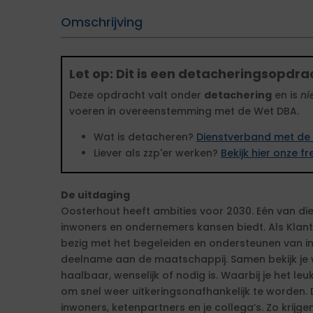
Omschrijving
Let op: Dit is een detacheringsopdra
Deze opdracht valt onder
detachering
en is
ni
voeren in overeenstemming met de Wet DBA.
Wat is detacheren?
Dienstverband met de 
Liever als zzp'er werken?
Bekijk hier onze 
De uitdaging
Oosterhout heeft ambities voor 2030. Eén van die
inwoners en ondernemers kansen biedt. Als Klantm
bezig met het begeleiden en ondersteunen van i
deelname aan de maatschappij. Samen bekijk je wa
haalbaar, wenselijk of nodig is. Waarbij je het le
om snel weer uitkeringsonafhankelijk te worden. 
inwoners, ketenpartners en je collega’s. Zo krijg