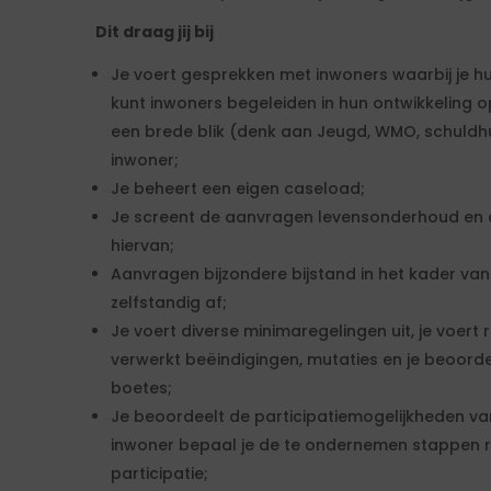
Dit draag jij bij
Je voert gesprekken met inwoners waarbij je hu
kunt inwoners begeleiden in hun ontwikkeling op 
een brede blik (denk aan Jeugd, WMO, schuldhu
inwoner;
Je beheert een eigen caseload;
Je screent de aanvragen levensonderhoud en 
hiervan;
Aanvragen bijzondere bijstand in het kader van
zelfstandig af;
Je voert diverse minimaregelingen uit, je voert
verwerkt beëindigingen, mutaties en je beoorde
boetes;
Je beoordeelt de participatiemogelijkheden v
inwoner bepaal je de te ondernemen stappen r
participatie;