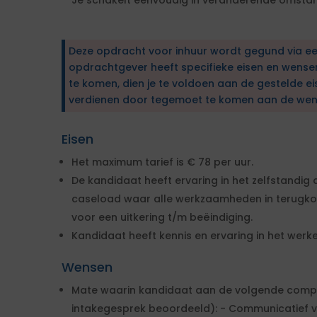
Je schakelt eenvoudig in veranderende omsta
Deze opdracht voor inhuur wordt gegund via e
opdrachtgever heeft specifieke eisen en wens
te komen, dien je te voldoen aan de gestelde ei
verdienen door tegemoet te komen aan de wen
Eisen
Het maximum tarief is € 78 per uur.
De kandidaat heeft ervaring in het zelfstandig
caseload waar alle werkzaamheden in terugko
voor een uitkering t/m beëindiging.
Kandidaat heeft kennis en ervaring in het werk
Wensen
Mate waarin kandidaat aan de volgende compet
intakegesprek beoordeeld): - Communicatief va