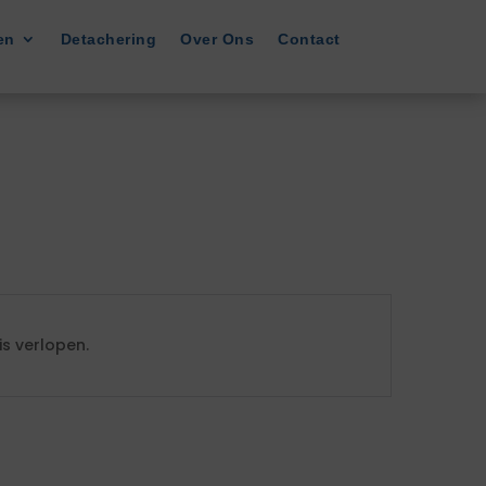
en
Detachering
Over Ons
Contact
s verlopen.