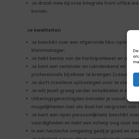
Je draait mee bij onze integrale front office 
komen.
Je kwaliteiten
Je beschikt over een afgeronde hbo-opleiding 
klantmanager;
De
on
Je hebt kennis van de Participatiewet en aanv
me
Je bent een verbinder en ruimdenkend en weet,
professionals bij elkaar te brengen (casusregie
Je durft creatieve oplossingen voor te stellen 
Je wilt jezelf graag verder ontwikkelen in ken
Uitkeringsgerechtigden benader je vanuit vertr
mogelijkheden met als doel het vergroten van 
Je bent een open persoonlijkheid, beschikt ov
vaardigheden en hebt een scherp oog voor een
In een hectische omgeving gedij je goed en wee