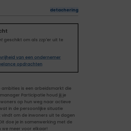
detachering
cht
et
geschikt om als zzp'er uit te
vrijheid van een ondernemer
freelance opdrachten
 ambities is een arbeidsmarkt die
anager Participatie houd jij je
nwoners op hun weg naar actieve
t in de persoonlijke situatie
uk vindt om de inwoners uit te dagen
Dit doe je in samenwerking met de
en we meer voor elkaar!