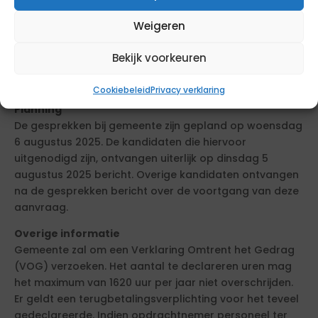
Maximaal 5 pagina’s, opgesteld in het Nederlands,
minimaal 2 referenties.
Weigeren
Werkdagen
Bekijk voorkeuren
De opdracht wordt vervuld op de volgende
werkdagen: In overleg.
Cookiebeleid
Privacy verklaring
Planning
De gesprekken bij gemeente zijn gepland op woensdag
6 augustus 2025. De kandidaten die hiervoor
uitgenodigd zijn, ontvangen uiterlijk op dinsdag 5
augustus 2025 bericht. Overige kandidaten ontvangen
na de gesprekken bericht over de voortgang van deze
aanvraag.
Overige informatie
Gemeente zal om een Verklaring Omtrent het Gedrag
(VOG) verzoeken. Het aantal te declareren uren mag
het maximum van 1620 uur per jaar niet overschrijden.
Er geldt een terugbetalingsverplichting voor het teveel
gedeclareerde. Indien opdrachtnemer personeel ter