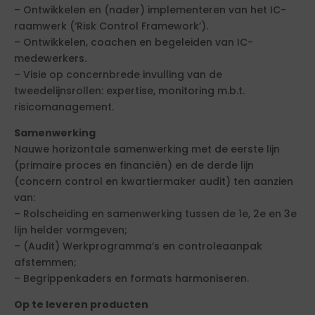
– Ontwikkelen en (nader) implementeren van het IC-
raamwerk (‘Risk Control Framework’).
– Ontwikkelen, coachen en begeleiden van IC-
medewerkers.
– Visie op concernbrede invulling van de
tweedelijnsrollen: expertise, monitoring m.b.t.
risicomanagement.
Samenwerking
Nauwe horizontale samenwerking met de eerste lijn
(primaire proces en financiën) en de derde lijn
(concern control en kwartiermaker audit) ten aanzien
van:
– Rolscheiding en samenwerking tussen de 1e, 2e en 3e
lijn helder vormgeven;
– (Audit) Werkprogramma’s en controleaanpak
afstemmen;
– Begrippenkaders en formats harmoniseren.
Op te leveren producten