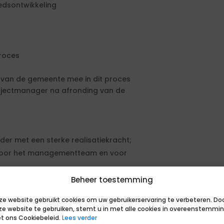
edsontwikkeling
proces
van de gemeente mee in dit proces
jectmanager na afronding van de
der met een sterke realisatiekracht;
 voor het managementteam en voor
daarbij het oog te verliezen voor
Beheer toestemming
baar en toegankelijk;
ze website gebruikt cookies om uw gebruikerservaring te verbeteren. Do
ief te opereren in een politiek-
ze website te gebruiken, stemt u in met alle cookies in overeenstemmi
t ons Cookiebeleid.
Lees verder