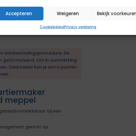
e medewerkers;
Accepteren
Weigeren
Bekijk voorkeure
Cookiebeleid
Privacy verklaring
en aanbestedingsprocedure. De
en geformuleerd. Om in aanmerking
sen. Daarnaast kun je extra punten
sen.
artiermaker
d meppel
gebiedsontwikkelaar bij een
nagement gericht op