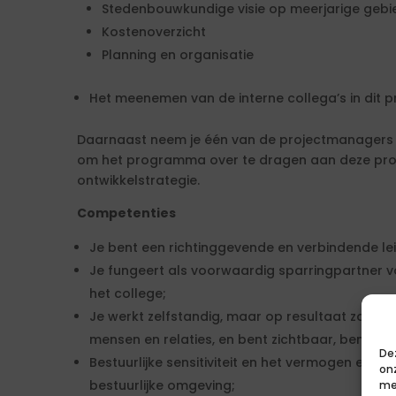
Stedenbouwkundige visie op meerjarige gebi
Kostenoverzicht
Planning en organisatie
Het meenemen van de interne collega’s in dit 
Daarnaast neem je één van de projectmanagers 
om het programma over te dragen aan deze pro
ontwikkelstrategie.
Competenties
Je bent een richtinggevende en verbindende lei
Je fungeert als voorwaardig sparringpartner
het college;
Je werkt zelfstandig, maar op resultaat zonder 
mensen en relaties, en bent zichtbaar, benader
De
Bestuurlijke sensitiviteit en het vermogen effect
on
bestuurlijke omgeving;
me