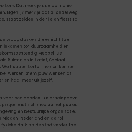
 welkom. Dat merk je aan de manier
. Eigenlijk merk je dat al onderweg
e, staat zelden in de file en fietst zo
aan vraagstukken die er écht toe
en inkomen tot duurzaamheid en
ekomstbestendig Meppel. De
ls Ruimte en initiatief, Sociaal
. We hebben korte lijnen en kennen
xibel werken. Stem jouw wensen af
en haal meer uit jezelf.
voor een aanzienlijke groeiopgave.
agingen met zich mee op het gebied
omgeving en bestuurlijke organisatie.
n Midden-Nederland en de rol
fysieke druk op de stad verder toe.