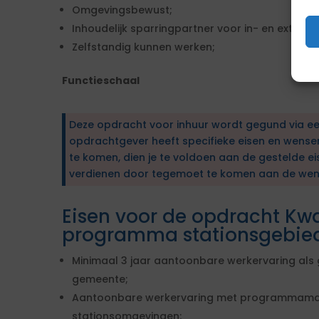
Omgevingsbewust;
Inhoudelijk sparringpartner voor in- en extern
Zelfstandig kunnen werken;
Functieschaal
Deze opdracht voor inhuur wordt gegund via e
opdrachtgever heeft specifieke eisen en wens
te komen, dien je te voldoen aan de gestelde ei
verdienen door tegemoet te komen aan de wen
Eisen voor de opdracht Kw
programma stationsgebie
Minimaal 3 jaar aantoonbare werkervaring als 
gemeente;
Aantoonbare werkervaring met programmama
stationsomgevingen;