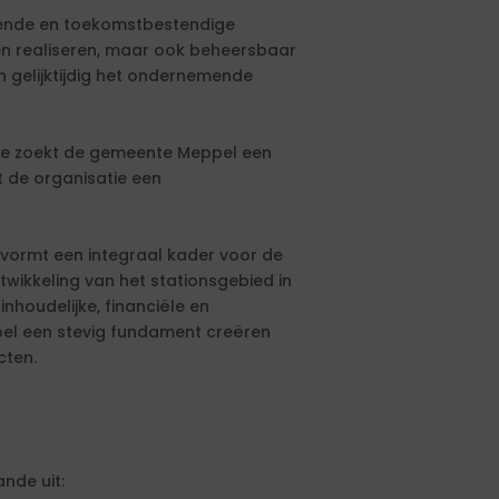
ende en toekomstbestendige
en realiseren, maar ook beheersbaar
n gelijktijdig het ondernemende
te zoekt de gemeente Meppel een
 de organisatie een
vormt een integraal kader voor de
wikkeling van het stationsgebied in
houdelijke, financiële en
pel een stevig fundament creëren
cten.
nde uit: