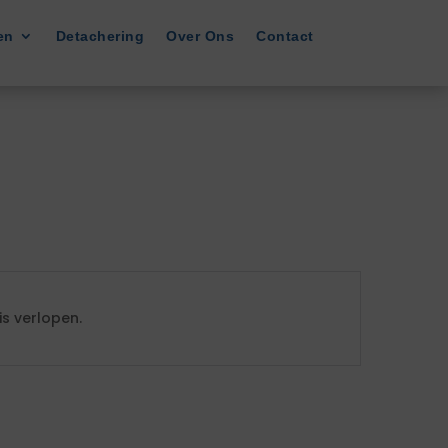
en
Detachering
Over Ons
Contact
s verlopen.