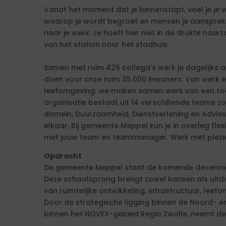
Vanaf het moment dat je binnenstapt, voel je je
waarop je wordt begroet en mensen je aanspreken
naar je werk. Je hoeft hier niet in de drukte naarto
van het station naar het stadhuis.
Samen met ruim 425 collega’s werk je dagelijks 
doen voor onze ruim 35.000 inwoners. Van werk 
leefomgeving: we maken samen werk van een to
organisatie bestaat uit 14 verschillende teams zoa
domein, Duurzaamheid, Dienstverlening en Advies
elkaar. Bij gemeente Meppel kun je in overleg fle
met jouw team en teammanager. Werk met plezier 
Opdracht
De gemeente Meppel staat de komende decennia 
Deze schaalsprong brengt zowel kansen als uitd
van ruimtelijke ontwikkeling, infrastructuur, leef
Door de strategische ligging binnen de Noord- e
binnen het NOVEX-gebied Regio Zwolle, neemt de 