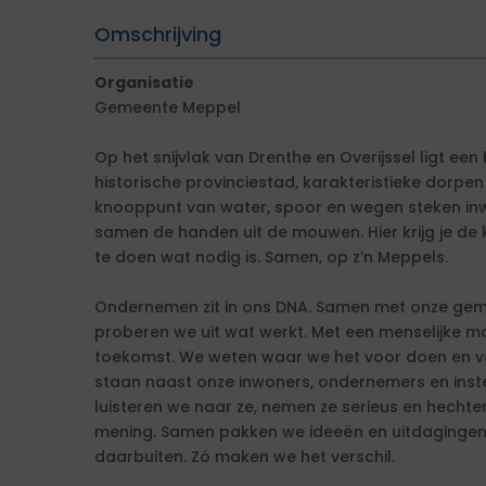
Omschrijving
Organisatie
Gemeente Meppel
Op het snijvlak van Drenthe en Overijssel ligt e
historische provinciestad, karakteristieke dorpen
knooppunt van water, spoor en wegen steken i
samen de handen uit de mouwen. Hier krijg je de
te doen wat nodig is. Samen, op z’n Meppels.
Ondernemen zit in ons DNA. Samen met onze ge
proberen we uit wat werkt. Met een menselijke ma
toekomst. We weten waar we het voor doen en vo
staan naast onze inwoners, ondernemers en instel
luisteren we naar ze, nemen ze serieus en hech
mening. Samen pakken we ideeën en uitdagingen
daarbuiten. Zó maken we het verschil.