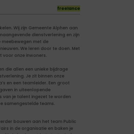
freelance
kkelen. Wij zijn Gemeente Alphen aan
oonaangevende dienstverlening en zijn
 we meebewegen met de
rnieuwen. We leren door te doen. Met
t voor onze inwoners.
n die allen een unieke bijdrage
verlening. Je zit binnen onze
a’s en een teamleider. Een groot
gaven in uiteenlopende
s van je talent ingezet te worden
rse samengestelde teams.
t verder bouwen aan het team Public
ffairs in de organisatie en baken je