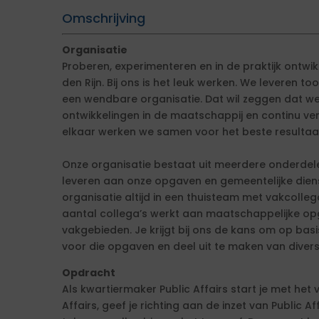
Omschrijving
Organisatie
Proberen, experimenteren en in de praktijk ontwi
den Rijn. Bij ons is het leuk werken. We leveren t
een wendbare organisatie. Dat wil zeggen dat
ontwikkelingen in de maatschappij en continu ve
elkaar werken we samen voor het beste resultaa
Onze organisatie bestaat uit meerdere onderdele
leveren aan onze opgaven en gemeentelijke dienst
organisatie altijd in een thuisteam met vakcolleg
aantal collega’s werkt aan maatschappelijke op
vakgebieden. Je krijgt bij ons de kans om op basi
voor die opgaven en deel uit te maken van dive
Opdracht
Als kwartiermaker Public Affairs start je met he
Affairs, geef je richting aan de inzet van Public A