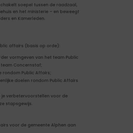
chakelt soepel tussen de raadzaal,
huis en het ministerie – en beweegt
uders en Kamerleden.
lic affairs (basis op orde):
der vormgeven van het team Public
e team Concernstaf;
 rondom Public Affairs;
nlijke doelen rondom Public Affairs
 je verbetervoorstellen voor de
ze stapsgewijs.
fairs voor de gemeente Alphen aan