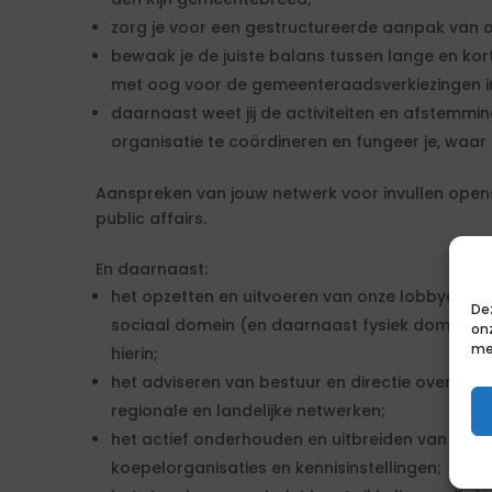
zorg je voor een gestructureerde aanpak van o
bewaak je de juiste balans tussen lange en kor
met oog voor de gemeenteraadsverkiezingen i
daarnaast weet jij de activiteiten en afstemmin
organisatie te coördineren en fungeer je, waar
Aanspreken van jouw netwerk voor invullen open
public affairs.
En daarnaast:
het opzetten en uitvoeren van onze lobbyagend
De
sociaal domein (en daarnaast fysiek domein) 
on
me
hierin;
het adviseren van bestuur en directie over stra
regionale en landelijke netwerken;
het actief onderhouden en uitbreiden van een 
koepelorganisaties en kennisinstellingen;