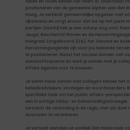
taken en rollen binnen het team af. Daarnaast ho
positioneren van de gemeente Alphen aan den Rijn
Haag. Je verbindt gemeentelijke opgaven met ont
rijksniveau en zorgt ervoor dat we op het juiste m
partijen. Daarbij heb je een scherp oog voor the
Jeugd, Beschermd Wonen en de Hervormingsagen
Integraal Zorgakkoord (IZA), het Gezond en Acti
Hervormingsagenda zijn voor jou bekende terrei
te positioneren. Naast het sociaal domein valt oo
aandachtsspanne en werk je samen met je collega
Affairs agenda voor te bouwen.
Je werkt nauw samen met collega’s binnen het 
beleidsadviseurs, strategen en woordvoerders. B
specifieke taak om het public affairs-perspectief
een krachtige lobby- en beïnvloedingsstrategie.
versterkt de verbinding in de regio, met als doel 
duurzaam te verankeren.
Je vertaalt signalen uit politiek Den Haag naar 