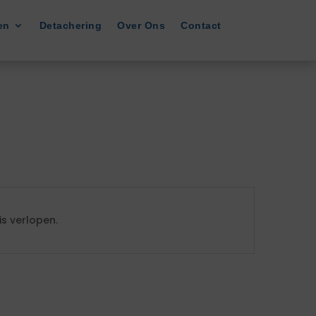
en
Detachering
Over Ons
Contact
s verlopen.