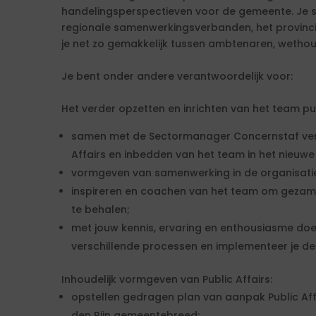
handelingsperspectieven voor de gemeente. Je s
regionale samenwerkingsverbanden, het provincie
je net zo gemakkelijk tussen ambtenaren, wetho
Je bent onder andere verantwoordelijk voor:
Het verder opzetten en inrichten van het team pub
samen met de Sectormanager Concernstaf ver
Affairs en inbedden van het team in het nieuw
vormgeven van samenwerking in de organisatie
inspireren en coachen van het team om gezame
te behalen;
met jouw kennis, ervaring en enthousiasme doe
verschillende processen en implementeer je de
Inhoudelijk vormgeven van Public Affairs:
opstellen gedragen plan van aanpak Public Af
den Rijn gemeentebreed;