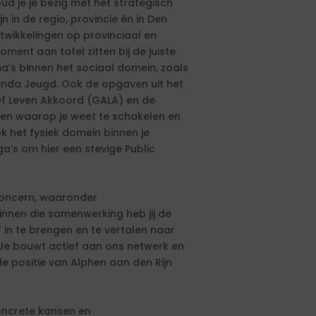
ud je je bezig met het strategisch
 in de regio, provincie én in Den
wikkelingen op provinciaal en
oment aan tafel zitten bij de juiste
ma’s binnen het sociaal domein, zoals
da Jeugd. Ook de opgaven uit het
ef Leven Akkoord (GALA) en de
nen waarop je weet te schakelen en
k het fysiek domein binnen je
’s om hier een stevige Public
concern, waaronder
innen die samenwerking heb jij de
 in te brengen en te vertalen naar
 Je bouwt actief aan ons netwerk en
de positie van Alphen aan den Rijn
concrete kansen en