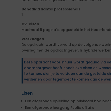
Deze functie is ingedeeld in functieschaal 13.
Benodigd aantal professionals
1.
CV-eisen
Maximaal 5 pagina’s, opgesteld in het Nederlands
Werkdagen
De opdracht wordt vervuld op de volgende werkd
overleg met de opdrachtgever. Is hybride werken 
Deze opdracht voor inhuur wordt gegund via e
opdrachtgever heeft specifieke eisen en wens
te komen, dien je te voldoen aan de gestelde ei
verdienen door tegemoet te komen aan de wen
Eisen
Een afgeronde opleiding op minimaal hbo bach
Een afgeronde leergang Public affairs