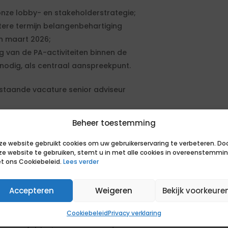
nze lobby- en stakeholderstrategie;
tere termijn belangenbehartiging
n maart 2026;
g van de PA-activiteiten binnen de
 nodig, als centraal aanspreekpunt.
staande vacature senior adviseur
Beheer toestemming
a, met een sterke focus op het
ze website gebruikt cookies om uw gebruikerservaring te verbeteren. Do
en het versterken van ons netwerk
ze website te gebruiken, stemt u in met alle cookies in overeenstemmi
t ons Cookiebeleid.
Lees verder
tegische positionering binnen
Accepteren
Weigeren
Bekijk voorkeure
relevant netwerk binnen overheden,
Cookiebeleid
Privacy verklaring