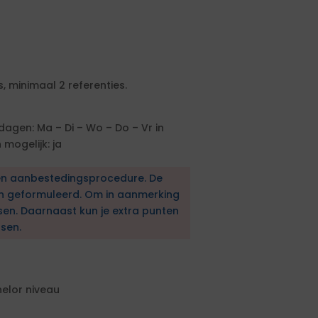
, minimaal 2 referenties.
agen: Ma – Di – Wo – Do – Vr in
mogelijk: ja
en aanbestedingsprocedure. De
en geformuleerd. Om in aanmerking
sen. Daarnaast kun je extra punten
sen.
elor niveau