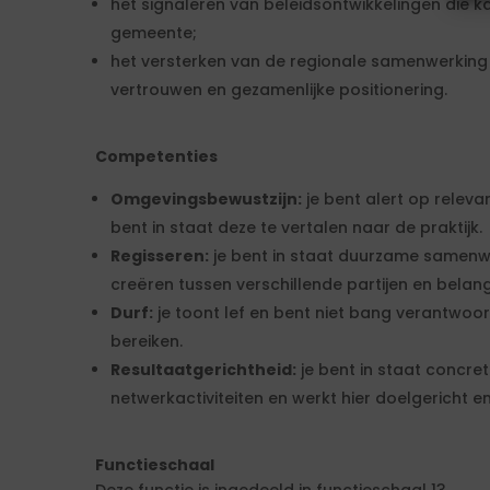
het signaleren van beleidsontwikkelingen die k
gemeente;
het versterken van de regionale samenwerking
vertrouwen en gezamenlijke positionering.
Competenties
Omgevingsbewustzijn:
je bent alert op releva
bent in staat deze te vertalen naar de praktijk.
Regisseren:
je bent in staat duurzame samenw
creëren tussen verschillende partijen en belan
Durf:
je toont lef en bent niet bang verantwoor
bereiken.
Resultaatgerichtheid:
je bent in staat concre
netwerkactiviteiten en werkt hier doelgericht 
Functieschaal