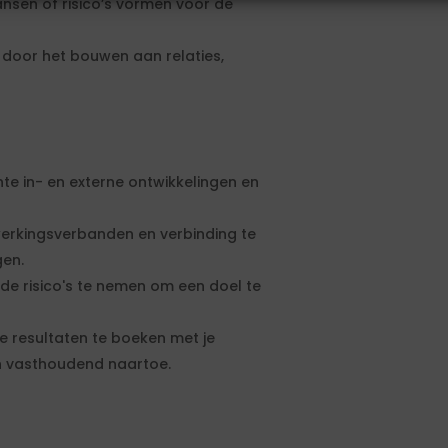
ansen of risico’s vormen voor de
 door het bouwen aan relaties,
nte in- en externe ontwikkelingen en
erkingsverbanden en verbinding te
gen.
de risico's te nemen om een doel te
te resultaten te boeken met je
en vasthoudend naartoe.