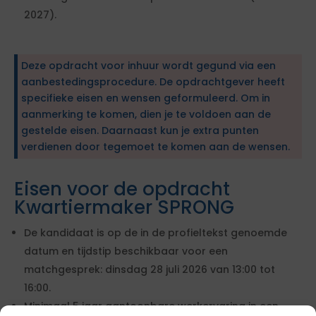
2027).
Deze opdracht voor inhuur wordt gegund via een
aanbestedingsprocedure. De opdrachtgever heeft
specifieke eisen en wensen geformuleerd. Om in
aanmerking te komen, dien je te voldoen aan de
gestelde eisen. Daarnaast kun je extra punten
verdienen door tegemoet te komen aan de wensen.
Eisen voor de opdracht
Kwartiermaker SPRONG
De kandidaat is op de in de profieltekst genoemde
datum en tijdstip beschikbaar voor een
matchgesprek: dinsdag 28 juli 2026 van 13:00 tot
16:00.
Minimaal 5 jaar aantoonbare werkervaring in een