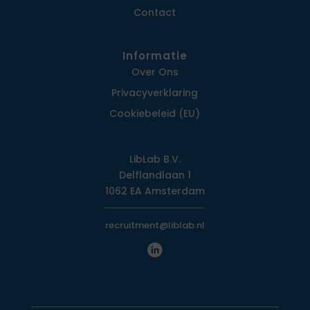
Contact
Informatie
Over Ons
Privacy­verklaring
Cookiebeleid (EU)
LibLab B.V.
Delflandlaan 1
1062 EA Amsterdam
recruitment@liblab.nl