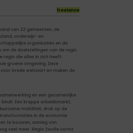
freelance
rband van 22 gemeenten, de
voland, onderwijs- en
schappelijke organisaties en de
 om de doelstellingen van de regio
regio die alles in zich heeft:
oie groene omgeving. Deze
n voor brede welvaart en maken de
samenwerking en een gezamenlijke
 bindt. Een krappe arbeidsmarkt,
duurzame mobiliteit, druk op de
n transformaties in de economie
en te bouwen, aanleg van
n nog veel meer. Regio Zwolle vormt