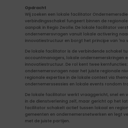
Opdracht
Wij zoeken een lokale facilitator Ondernemersdie
verbindingsschakel fungeert binnen de regional
aanpak in Regio Zwolle. De lokale facilitator ve
ondernemersvragen vanuit lokale activering naar
innovatiestructuur en borgt het principe van 'no 
De lokale facilitator is de verbindende schakel t
accountmanagers, lokale ondernemerskringen en
innovatiestructuur. De rol kent twee kernfunctie
ondernemersvragen naar het juiste regionale niv
regionale expertise in de lokale context via the
ondernemerssessies en lokale events rondom tra
De lokale facilitator werkt vraaggericht, snel en v
in de dienstverlening zelf, maar gericht op het l
facilitator schakelt actief tussen lokaal en regio
gemeenten en ondernemersnetwerken en legt ver
met de juiste partijen.