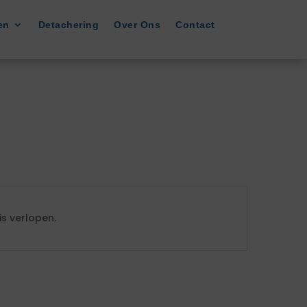
en
Detachering
Over Ons
Contact
s verlopen.