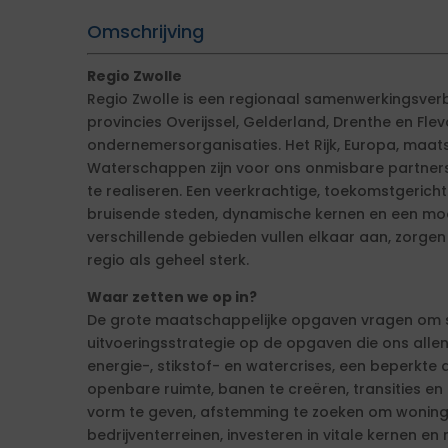
Omschrijving
Regio Zwolle
Regio Zwolle is een regionaal samenwerkingsve
provincies Overijssel, Gelderland, Drenthe en Fle
ondernemersorganisaties. Het Rijk, Europa, maat
Waterschappen zijn voor ons onmisbare partners
te realiseren. Een veerkrachtige, toekomstgerichte 
bruisende steden, dynamische kernen en een mo
verschillende gebieden vullen elkaar aan, zorge
regio als geheel sterk.
Waar zetten we op in?
De grote maatschappelijke opgaven vragen om 
uitvoeringsstrategie op de opgaven die ons allen
energie-, stikstof- en watercrises, een beperkte 
openbare ruimte, banen te creëren, transities e
vorm te geven, afstemming te zoeken om woning
bedrijventerreinen, investeren in vitale kernen e