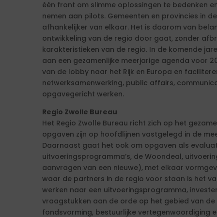
één front om slimme oplossingen te bedenken en
nemen aan pilots. Gemeenten en provincies in d
afhankelijker van elkaar. Het is daarom van be
ontwikkeling van de regio door gaat, zonder afb
karakteristieken van de regio. In de komende ja
aan een gezamenlijke meerjarige agenda voor 20
van de lobby naar het Rijk en Europa en faciliter
netwerksamenwerking, public affairs, communic
opgavegericht werken.
Regio Zwolle Bureau
Het Regio Zwolle Bureau richt zich op het gezam
opgaven zijn op hoofdlijnen vastgelegd in de me
Daarnaast gaat het ook om opgaven als evaluati
uitvoeringsprogramma’s, de Woondeal, uitvoerin
aanvragen van een nieuwe), met elkaar vormgev
waar de partners in de regio voor staan is het v
werken naar een uitvoeringsprogramma, investeri
vraagstukken aan de orde op het gebied van de 
fondsvorming, bestuurlijke vertegenwoordiging e