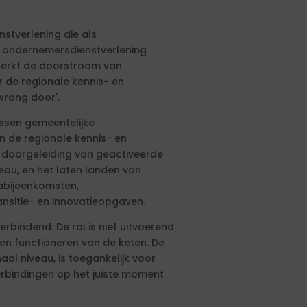
nstverlening die als
e ondernemersdienstverlening
rsterkt de doorstroom van
 de regionale kennis- en
wrong door'.
ussen gemeentelijke
 de regionale kennis- en
s: doorgeleiding van geactiveerde
eau, en het laten landen van
mabijeenkomsten,
nsitie- en innovatieopgaven.
erbindend. De rol is niet uitvoerend
aten functioneren van de keten. De
naal niveau, is toegankelijk voor
bindingen op het juiste moment