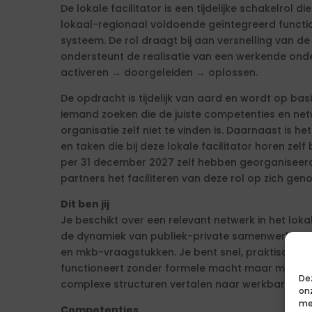
De lokale facilitator is een tijdelijke schakelrol 
lokaal-regionaal voldoende geïntegreerd funct
systeem. De rol draagt bij aan versnelling van d
ondersteunt de realisatie van een werkende ond
activeren → doorgeleiden → oplossen.
De opdracht is tijdelijk van aard en wordt op ba
iemand zoeken die de juiste competenties en net
organisatie zelf niet te vinden is. Daarnaast is h
en taken die bij deze lokale facilitator horen zelf b
per 31 december 2027 zelf hebben georganiseerd
partners het faciliteren van deze rol op zich gen
Dit ben jij
Je beschikt over een relevant netwerk in het loka
de dynamiek van publiek-private samenwerking 
en mkb-vraagstukken. Je bent snel, praktisch en
functioneert zonder formele macht maar met gr
De
complexe structuren vertalen naar werkbare rout
on
me
Competenties