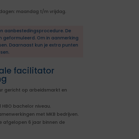
dagen: maandag t/m vrijdag.
en aanbestedingsprocedure. De
en geformuleerd. Om in aanmerking
sen. Daarnaast kun je extra punten
sen.
le facilitator
ng
r gericht op arbeidsmarkt en
 HBO bachelor niveau.
samenwerkingen met MKB bedrijven.
e afgelopen 6 jaar binnen de