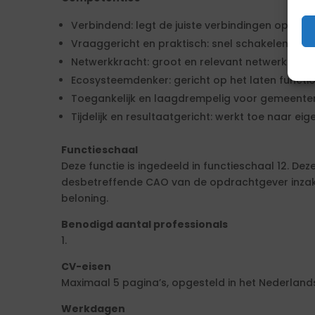
Verbindend: legt de juiste verbindingen op het 
Vraaggericht en praktisch: snel schakelen tuss
Netwerkkracht: groot en relevant netwerk zon
Ecosysteemdenker: gericht op het laten functi
Toegankelijk en laagdrempelig voor gemeent
Tijdelijk en resultaatgericht: werkt toe naar ei
Functieschaal
Deze functie is ingedeeld in functieschaal 12. De
desbetreffende CAO van de opdrachtgever inzake
beloning.
Benodigd aantal professionals
1.
CV-eisen
Maximaal 5 pagina’s, opgesteld in het Nederlands
Werkdagen