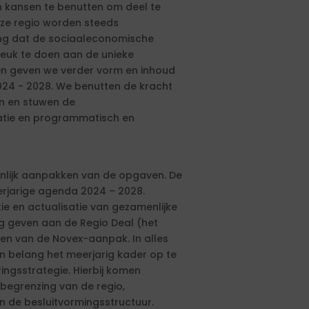
 kansen te benutten om deel te
eze regio worden steeds
lang dat de sociaaleconomische
reuk te doen aan de unieke
ren geven we verder vorm en inhoud
24 - 2028. We benutten de kracht
en en stuwen de
atie en programmatisch en
enlijk aanpakken van de opgaven. De
erjarige agenda 2024 – 2028.
e en actualisatie van gezamenlijke
g geven aan de Regio Deal (het
en van de Novex-aanpak. In alles
an belang het meerjarig kader op te
ngsstrategie. Hierbij komen
begrenzing van de regio,
n de besluitvormingsstructuur.