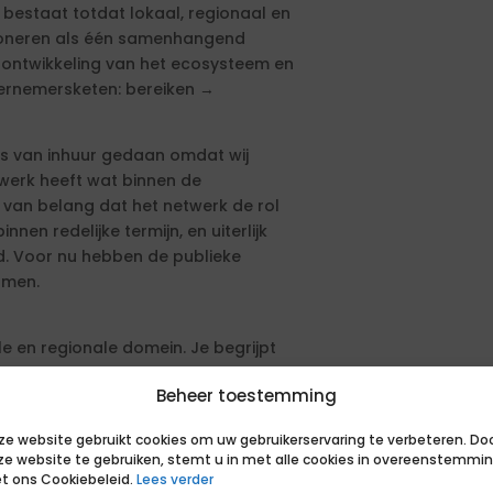
die bestaat totdat lokaal, regionaal en
ioneren als één samenhangend
e ontwikkeling van het ecosysteem en
ernemersketen: bereiken →
sis van inhuur gedaan omdat wij
werk heeft wat binnen de
et van belang dat het netwerk de rol
innen redelijke termijn, en uiterlijk
. Voor nu hebben de publieke
omen.
le en regionale domein. Je begrijpt
en hebt gevoel bij ondernemerschap
Beheer toestemming
 verbindend in handelen. Je
ote netwerkimpact en kunt
ze website gebruikt cookies om uw gebruikerservaring te verbeteren. Do
es voor praktijkpartners.
ze website te gebruiken, stemt u in met alle cookies in overeenstemmi
t ons Cookiebeleid.
Lees verder