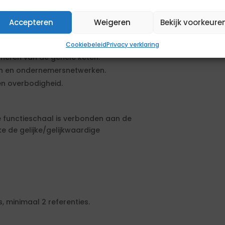
juiste moment.
Accepteren
Weigeren
Bekijk voorkeure
en lokaal en regionaal.
der formele machtsbasis.
Cookiebeleid
Privacy verklaring
oneren van de gehele keten.
en en ondernemersnetwerken.
gen overbodigheid.
ze functieschaal is verbonden aan de
 de gelijke/gelijkwaardige
, minimaal 2 referenties.