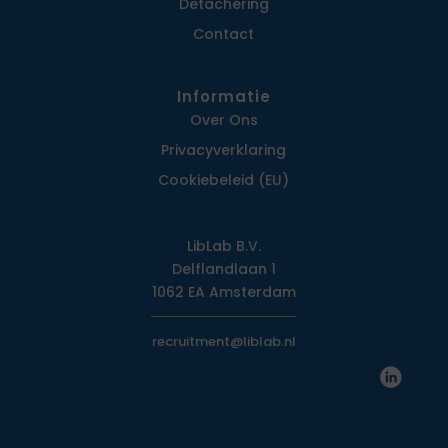
Detachering
Contact
Informatie
Over Ons
Privacy­verklaring
Cookiebeleid (EU)
LibLab B.V.
Delflandlaan 1
1062 EA Amsterdam
recruitment@liblab.nl