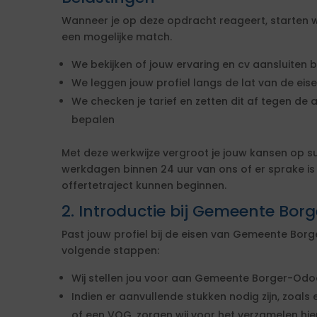
Wanneer je op deze opdracht reageert, starten w
een mogelijke match.
We bekijken of jouw ervaring en cv aansluiten b
We leggen jouw profiel langs de lat van de ei
We checken je tarief en zetten dit af tegen de 
bepalen
Met deze werkwijze vergroot je jouw kansen op s
werkdagen binnen 24 uur van ons of er sprake i
offertetraject kunnen beginnen.
2. Introductie bij Gemeente Bo
Past jouw profiel bij de eisen van Gemeente Bo
volgende stappen:
Wij stellen jou voor aan Gemeente Borger-Odo
Indien er aanvullende stukken nodig zijn, zoals 
of een VOG, zorgen wij voor het verzamelen hi