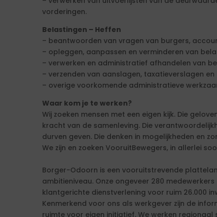
– verwerken van uitvoerlijsten van de deurwaard
vorderingen.
Belastingen – Heffen
– beantwoorden van vragen van burgers, accoun
– opleggen, aanpassen en verminderen van bela
– verwerken en administratief afhandelen van be
– verzenden van aanslagen, taxatieverslagen en
– overige voorkomende administratieve werkza
Waar kom je te werken?
Wij zoeken mensen met een eigen kijk. Die geloven i
kracht van de samenleving. Die verantwoordelij
durven geven. Die denken in mogelijkheden en zo
We zijn en zoeken VooruitBewegers, in allerlei so
Borger-Odoorn is een vooruitstrevende platte
ambitieniveau. Onze ongeveer 280 medewerkers ze
klantgerichte dienstverlening voor ruim 26.000 
Kenmerkend voor ons als werkgever zijn de inform
ruimte voor eigen initiatief. We werken region