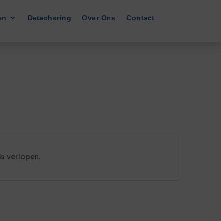
en
Detachering
Over Ons
Contact
s verlopen.