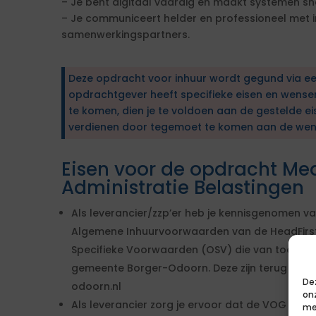
– Je bent digitaal vaardig en maakt systemen sne
– Je communiceert helder en professioneel met 
samenwerkingspartners.
Deze opdracht voor inhuur wordt gegund via e
opdrachtgever heeft specifieke eisen en wens
te komen, dien je te voldoen aan de gestelde ei
verdienen door tegemoet te komen aan de wen
Eisen voor de opdracht Me
Administratie Belastingen
Als leverancier/zzp’er heb je kennisgenomen v
Algemene Inhuurvoorwaarden van de HeadFirs
Specifieke Voorwaarden (OSV) die van toepassi
gemeente Borger-Odoorn. Deze zijn terug te vi
De
odoorn.nl
on
Als leverancier zorg je ervoor dat de VOG uite
me