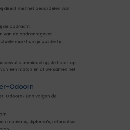
ij direct met het beoordelen van
ij de opdracht
sen van de opdrachtgever
actuele markt om je positie te
uccesvolle bemiddeling. Je hoort op
s van een match en of we samen het
rger-Odoorn
rger-Odoorn? Dan volgen de
orn
een motivatie, diploma's, referenties
ervan