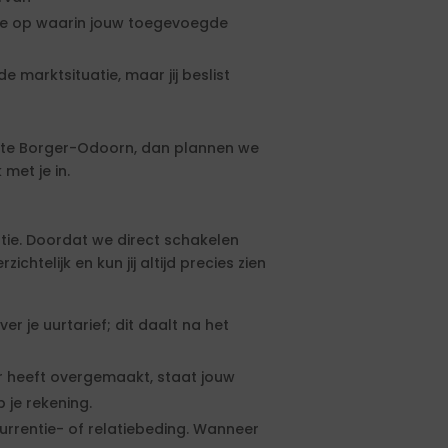
rte op waarin jouw toegevoegde
e marktsituatie, maar jij beslist
nte Borger-Odoorn, dan plannen we
met je in.
tie. Doordat we direct schakelen
htelijk en kun jij altijd precies zien
 je uurtarief; dit daalt na het
 heeft overgemaakt, staat jouw
 je rekening.
urrentie- of relatiebeding. Wanneer