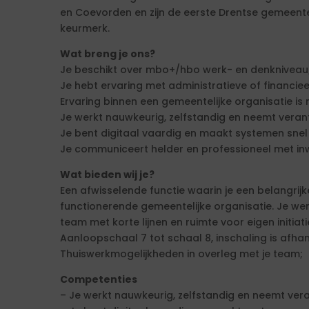
en Coevorden en zijn de eerste Drentse gemeente
keurmerk.
Wat breng je ons?
Je beschikt over mbo+/hbo werk- en denkniveau
Je hebt ervaring met administratieve of financi
Ervaring binnen een gemeentelijke organisatie is 
Je werkt nauwkeurig, zelfstandig en neemt veran
Je bent digitaal vaardig en maakt systemen snel
Je communiceert helder en professioneel met i
Wat bieden wij je?
Een afwisselende functie waarin je een belangrij
functionerende gemeentelijke organisatie. Je wer
team met korte lijnen en ruimte voor eigen initiati
Aanloopschaal 7 tot schaal 8, inschaling is afhank
Thuiswerkmogelijkheden in overleg met je team;
Competenties
– Je werkt nauwkeurig, zelfstandig en neemt vera