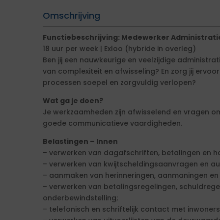
Omschrijving
Functiebeschrijving: Medewerker Administrati
18 uur per week | Exloo (hybride in overleg)
Ben jij een nauwkeurige en veelzijdige administrat
van complexiteit en afwisseling? En zorg jij ervoo
processen soepel en zorgvuldig verlopen?
Wat ga je doen?
Je werkzaamheden zijn afwisselend en vragen om
goede communicatieve vaardigheden.
Belastingen – Innen
– verwerken van dagafschriften, betalingen en 
– verwerken van kwijtscheldingsaanvragen en au
– aanmaken van herinneringen, aanmaningen en
– verwerken van betalingsregelingen, schuldreg
onderbewindstelling;
– telefonisch en schriftelijk contact met inwone