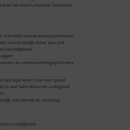
 met het internationale Cittaslow-
;
eel-administratieve werkzaamheden;
niet noodzakelijk maar een pré;
twoordelijkheid;
 eigen;
nwoners en samenwerkingspartners.
ke bijdrage levert aan een goed
kt in een betrokken en collegiaal
ef.
elijk van kennis en ervaring;
ntwoordelijkheid;