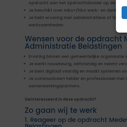
opdracht aan het opdrachtdossier op de inhuu
Je beschikt over mbo+/hbo werk- en denknive
Je hebt ervaring met administratieve of financ
werkzaamheden.
Wensen voor de opdracht 
Administratie Belastingen
Ervaring binnen een gemeentelijke organisatie i
Je werkt nauwkeurig, zelfstandig en neemt vera
Je bent digitaal vaardig en maakt systemen sne
Je communiceert helder en professioneel met 
samenwerkingspartners.
Geïnteresseerd in deze opdracht?
Zo gaan wij te werk
1. Reageer op de opdracht Mede
Belastingen