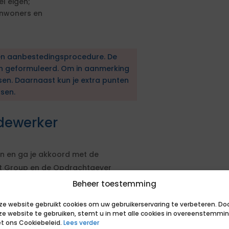
l eigen;
inwoners en
en aanbestedingsprocedure. De
en geformuleerd. Om in aanmerking
sen. Daarnaast kun je extra punten
sen.
dewerker
an en ga je akkoord met de
t Group en de Opdrachtgever
ng zijn voor een opdracht bij de
Beheer toestemming
nden op https://inhuurdeskborger-
ze website gebruikt cookies om uw gebruikerservaring te verbeteren. Do
ze website te gebruiken, stemt u in met alle cookies in overeenstemmi
rlijk binnen 28 dagen na aanvang
t ons Cookiebeleid.
Lees verder