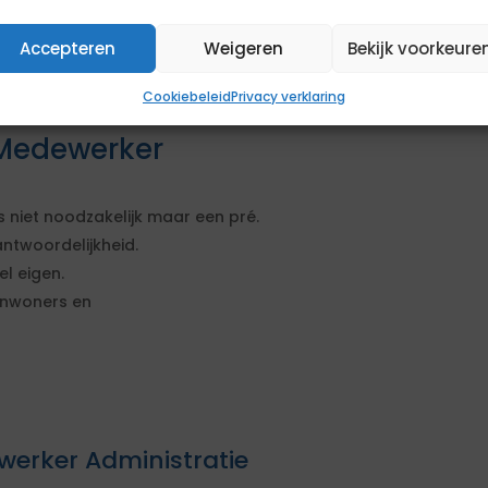
rdesk is toegevoegd.
au.
Accepteren
Weigeren
Bekijk voorkeure
ieel-administratieve
Cookiebeleid
Privacy verklaring
Medewerker
s niet noodzakelijk maar een pré.
ntwoordelijkheid.
l eigen.
inwoners en
werker Administratie