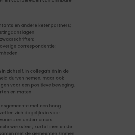
er en voorbereiden van oninbare
tants en andere ketenpartners;
stingaanslagen;
zwaarschriften;
 overige correspondentie;
amheden.
n zichzelf, in collega’s én in de
kheid durven nemen, maar ook
rgen voor een positieve beweging.
orten en maten.
landsgemeente met een hoog
tten zich dagelijks in voor
inwoners en ondernemers.
ele werksfeer, korte lijnen en de
aal samen met de gemeenten Emmen