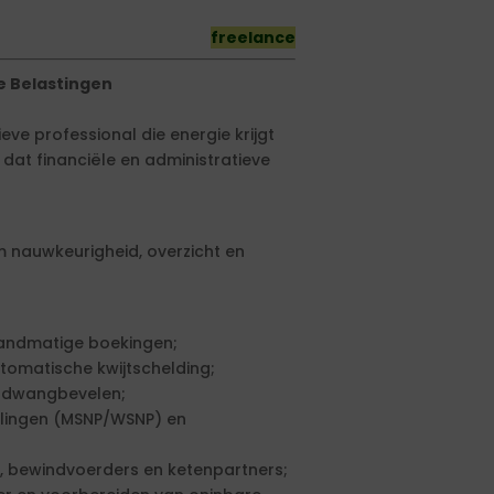
freelance
e Belastingen
ieve professional die energie krijgt
r dat financiële en administratieve
 nauwkeurigheid, overzicht en
handmatige boekingen;
tomatische kwijtschelding;
 dwangbevelen;
elingen (MSNP/WSNP) en
rs, bewindvoerders en ketenpartners;