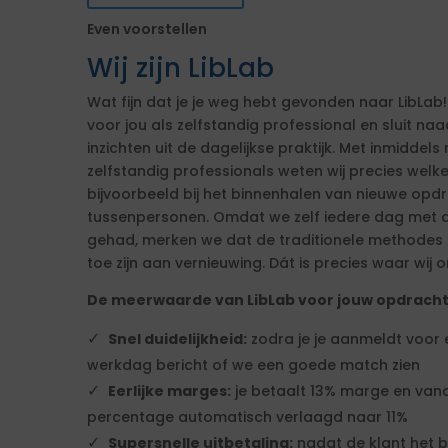
Even voorstellen
Wij zijn LibLab
Wat fijn dat je je weg hebt gevonden naar LibLab!
voor jou als zelfstandig professional en sluit n
inzichten uit de dagelijkse praktijk. Met inmiddels 
zelfstandig professionals weten wij precies welk
bijvoorbeeld bij het binnenhalen van nieuwe op
tussenpersonen. Omdat we zelf iedere dag met d
gehad, merken we dat de traditionele methodes ni
toe zijn aan vernieuwing. Dát is precies waar wij o
De meerwaarde van LibLab voor jouw opdrach
Snel duidelijkheid:
zodra je je aanmeldt voor
werkdag bericht of we een goede match zien
Eerlijke marges:
je betaalt 13% marge en vana
percentage automatisch verlaagd naar 11%
Supersnelle uitbetaling:
nadat de klant het b