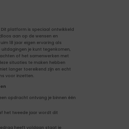
 Dit platform is speciaal ontwikkeld
aadloos aan op de wensen en
ruim 18 jaar eigen ervaring als
e uitdagingen je kunt tegenkomen,
drachten of het samenwerken met
eze situaties te maken hebben
et langer toereikend zijn en echt
ns voor inzetten.
ten
 een opdracht ontvang je binnen één
f het tweede jaar wordt dit
edrag heeft voldaan staat je