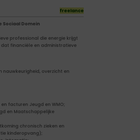
freelance
e Sociaal Domein
ieve professional die energie krijgt
r dat financiële en administratieve
 nauwkeurigheid, overzicht en
r en facturen Jeugd en WMO;
ugd en Maatschappelijke
tkoming chronisch zieken en
tie kinderopvang);