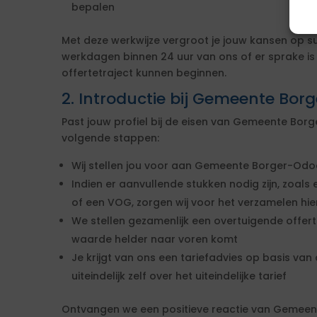
bepalen
Met deze werkwijze vergroot je jouw kansen op s
werkdagen binnen 24 uur van ons of er sprake i
offertetraject kunnen beginnen.
2. Introductie bij Gemeente Bo
Past jouw profiel bij de eisen van Gemeente Bo
volgende stappen:
Wij stellen jou voor aan Gemeente Borger-Odo
Indien er aanvullende stukken nodig zijn, zoals 
of een VOG, zorgen wij voor het verzamelen hi
We stellen gezamenlijk een overtuigende offe
waarde helder naar voren komt
Je krijgt van ons een tariefadvies op basis van d
uiteindelijk zelf over het uiteindelijke tarief
Ontvangen we een positieve reactie van Gemee