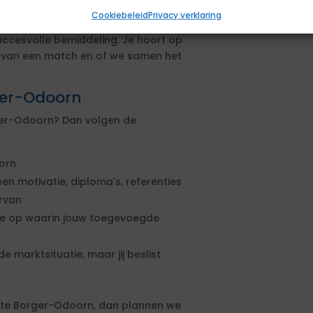
Cookiebeleid
Privacy verklaring
uccesvolle bemiddeling. Je hoort op
s van een match en of we samen het
rger-Odoorn
rger-Odoorn? Dan volgen de
orn
een motivatie, diploma's, referenties
ervan
rte op waarin jouw toegevoegde
e marktsituatie, maar jij beslist
nte Borger-Odoorn, dan plannen we