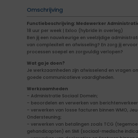
Omschrijving
Functiebeschrijving: Medewerker Administrati
18 uur per week | Exloo (hybride in overleg)
Ben jij een nauwkeurige en veelzijdige administrat
van complexiteit en afwisseling? En zorg jij ervoo
processen soepel en zorgvuldig verlopen?
Wat ga je doen?
Je werkzaamheden zijn afwisselend en vragen om
goede communicatieve vaardigheden.
Werkzaamheden
– Administratie Sociaal Domein;
– beoordelen en verwerken van berichtenverkee
– verwerken van losse facturen binnen WMO, Je
Ondersteuning;
– verwerken van betalingen zoals TCG (tegemoe
gehandicapten) en SMI (sociaal-medische indica