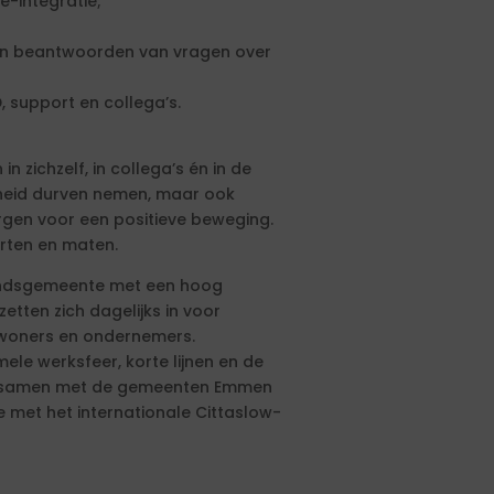
e-integratie;
en beantwoorden van vragen over
 support en collega’s.
n zichzelf, in collega’s én in de
kheid durven nemen, maar ook
rgen voor een positieve beweging.
orten en maten.
landsgemeente met een hoog
tten zich dagelijks in voor
inwoners en ondernemers.
ele werksfeer, korte lijnen en de
aal samen met de gemeenten Emmen
 met het internationale Cittaslow-