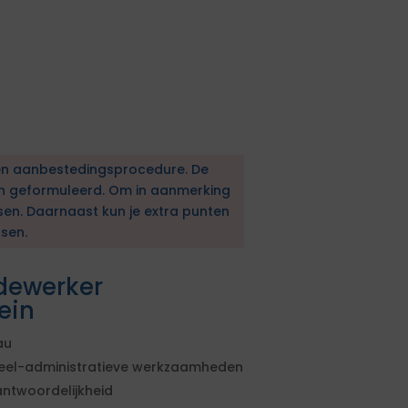
en aanbestedingsprocedure. De
en geformuleerd. Om in aanmerking
sen. Daarnaast kun je extra punten
sen.
dewerker
ein
au
cieel-administratieve werkzaamheden
antwoordelijkheid