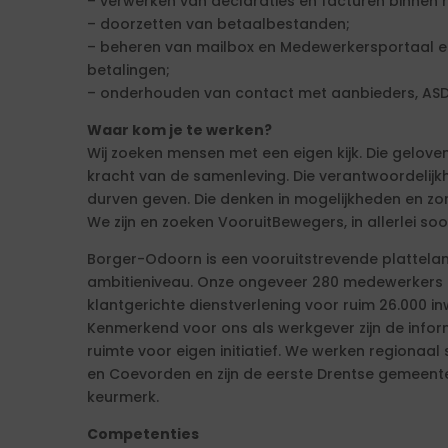
– verwerken van declaraties en facturen binnen r
– doorzetten van betaalbestanden;
– beheren van mailbox en Medewerkersportaal 
betalingen;
– onderhouden van contact met aanbieders, ASD,
Waar kom je te werken?
Wij zoeken mensen met een eigen kijk. Die geloven i
kracht van de samenleving. Die verantwoordelij
durven geven. Die denken in mogelijkheden en zo
We zijn en zoeken VooruitBewegers, in allerlei so
Borger-Odoorn is een vooruitstrevende platte
ambitieniveau. Onze ongeveer 280 medewerkers ze
klantgerichte dienstverlening voor ruim 26.000 
Kenmerkend voor ons als werkgever zijn de inform
ruimte voor eigen initiatief. We werken region
en Coevorden en zijn de eerste Drentse gemeente
keurmerk.
Competenties