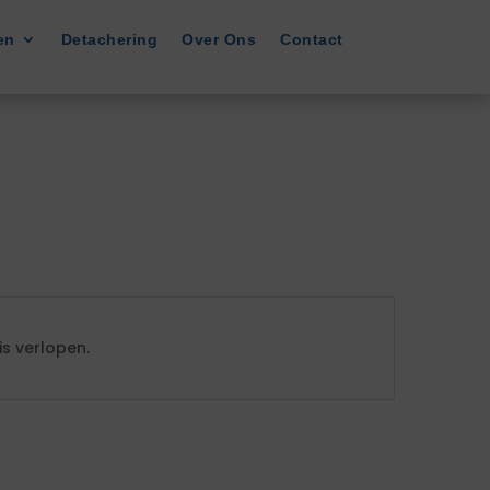
en
Detachering
Over Ons
Contact
s verlopen.