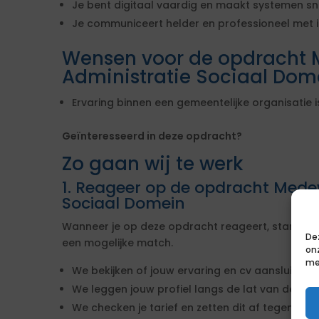
Je bent digitaal vaardig en maakt systemen sn
Je communiceert helder en professioneel met
Wensen voor de opdracht 
Administratie Sociaal Dom
Ervaring binnen een gemeentelijke organisatie i
Geïnteresseerd in deze opdracht?
Zo gaan wij te werk
1. Reageer op de opdracht Mede
Sociaal Domein
Wanneer je op deze opdracht reageert, starten w
De
een mogelijke match.
on
me
We bekijken of jouw ervaring en cv aansluiten b
We leggen jouw profiel langs de lat van de ei
We checken je tarief en zetten dit af tegen de 