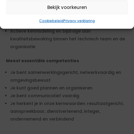
Vastleggen van resultaten in rapportages
Bekijk voorkeuren
Beoordeling van aflever- en opleverdossiers
Voorstellen om de uitvoering van het project en
Cookiebeleid
Privacy verklaring
proces te verbeteren
Actieve kennisdeling en bijdrage aan
kwaliteitsbewaking binnen het technisch team en de
organisatie
Meest essentiële competenties
Je bent samenwerkingsgericht, netwerkvaardig en
omgevingsbewust
Je kunt goed plannen en organiseren
Je bent communicatief vaardig
Je herkent je in onze kernwaarden: resultaatgericht,
aanspreekbaar, dienstverlenend, integer,
ondernemend en verbindend