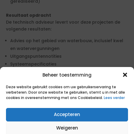
gerealiseerd)
Resultaat opdracht
De technisch adviseur levert voor deze projecten de
volgende resultaten:
Advies op het gebied van waterbouw, inclusief kwel
en watervergunningen
Uitgangspuntennotities
Systeemspecificaties
Kwalitatieve ontwerpbeoordelingen
Beheer toestemming
Toetsen of werkzaamheden voldoen aan de
Deze website gebruikt cookies om uw gebruikerservaring te
gemaakte afspraken
verbeteren. Door onze website te gebruiken, stemt u in met alle
Signaleren en mitigatie van risico's en afwijkingen
cookies in overeenstemming met ons Cookiebeleid.
Lees verder
binnen waterbouwkundige projecten
Borging van technische kaders en
Accepteren
kwaliteitsstandaarden gedurende het gehele
projectproces
Weigeren