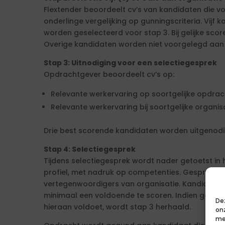
Flextender beoordeelt cv’s van kandidaten die 
onderlinge vergelijking op gunningscriteria. Vijf 
worden geselecteerd voor stap 3. Bij gelijke scor
Overige kandidaten worden niet voorgelegd aan
Stap 3: Uitnodiging voor een selectiegesprek
Opdrachtgever beoordeelt cv’s op:
Relevante werkervaring op soortgelijke opdrac
Relevante werkervaring bij soortgelijke organisa
Drie best scorende kandidaten worden uitgenodi
Stap 4: Selectiegesprek
Tijdens selectiegesprek wordt nader getoetst i
profiel, met nadruk op competenties. Gesprek 
vertegenwoordigers van organisatie. Kandidaten
minimaal een voldoende te scoren. Indien geen 
De
hieraan voldoet, wordt stap 3 herhaald.
on
me