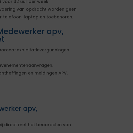
6 voor 32 uur per week.
uitvoering van opdracht worden geen
r telefoon, laptop en toebehoren.
Medewerker apv,
t
horeca-exploitatievergunningen
 evenementenaanvragen.
ntheffingen en meldingen APV.
werker apv,
ij direct met het beoordelen van