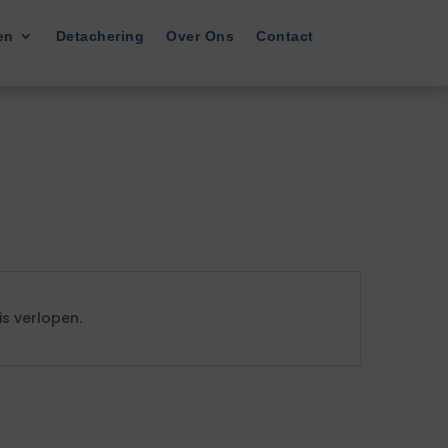
en
Detachering
Over Ons
Contact
s verlopen.