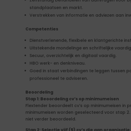
Zelfstandig behandelen van aanvragen voor bi
standplaatsen en markt.
Verstrekken van informatie en adviezen aan inw
Competenties
Dienstverlenende, flexibele en klantgerichte inst
Uitstekende mondelinge en schriftelijke vaardi
Secuur, overzichtelijk en digitaal vaardig.
HBO werk- en denkniveau.
Goed in staat verbindingen te leggen tussen par
professioneel te adviseren.
Beoordeling
Stap 1: Beoordeling cv’s op minimumeisen
Flextender beoordeelt cv’s op minimumeisen in p
minimumeisen worden geselecteerd voor stap 2.
niet verder beoordeeld.
Stap 2: Selectie vijf (5) cv’s die aan organisa