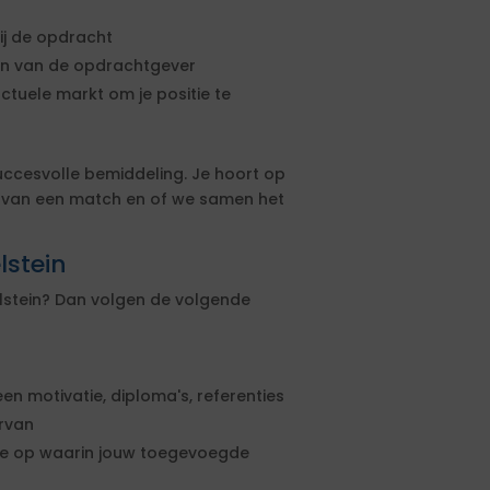
ij de opdracht
sen van de opdrachtgever
actuele markt om je positie te
uccesvolle bemiddeling. Je hoort op
s van een match en of we samen het
lstein
elstein? Dan volgen de volgende
een motivatie, diploma's, referenties
ervan
rte op waarin jouw toegevoegde