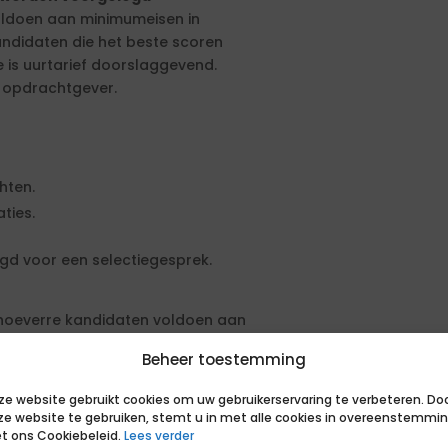
voldoen aan minimumeisen in
kandidaten die het beste scoren
e is uurtarief doorslaggevend.
 opdrachtgever.
hten.
ties.
gd voor een selectiegesprek.
n hoeverre kandidaten voldoen aan
wordt gevoerd met minimaal twee
Beheer toestemming
 dienen op iedere competentie
van geselecteerde kandidaten
ze website gebruikt cookies om uw gebruikerservaring te verbeteren. Do
ze website te gebruiken, stemt u in met alle cookies in overeenstemmi
t ons Cookiebeleid.
Lees verder