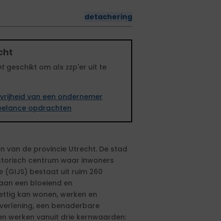
detachering
cht
et
geschikt om als zzp'er uit te
vrijheid van een ondernemer
freelance opdrachten
en van de provincie Utrecht. De stad
historisch centrum waar inwoners
e (GIJS) bestaat uit ruim 260
aan een bloeiend en
ettig kan wonen, werken en
verlening, een benaderbare
n werken vanuit drie kernwaarden: