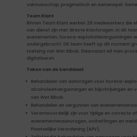
vakmanschap, pragmatisch en samenspel. Samen 
Team Klant
Binnen Team Klant werken 28 medewerkers die e
van dienst zijn met directe klantvragen. In dit t
evenementen, horeca-exploitatievergunningen 
ondergebracht. Dit team heeft op dit moment g
toetsing van Wet Bibob. Daarnaast wil men proc
digitaliseren.
Taken van de kandidaat
Behandelen van aanvragen voor horeca-exploi
alcoholwetvergunningen en bijschrijvingen en ve
van Wet Bibob.
Behandelen en vergunnen van evenementenaa
Verantwoordelijk zijn voor tijdige en correcte 
evenementenaanvragen, ontheffingen en meld
Plaatselijke Verordening (APV).