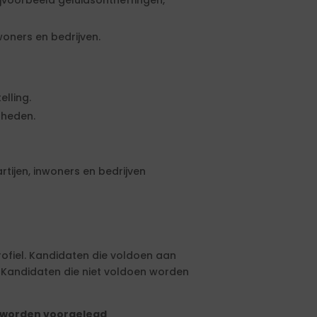
jvoorbeeld geluidsontheffingen,
oners en bedrijven.
elling.
gheden.
tijen, inwoners en bedrijven
rofiel. Kandidaten die voldoen aan
 Kandidaten die niet voldoen worden
tie worden voorgelegd