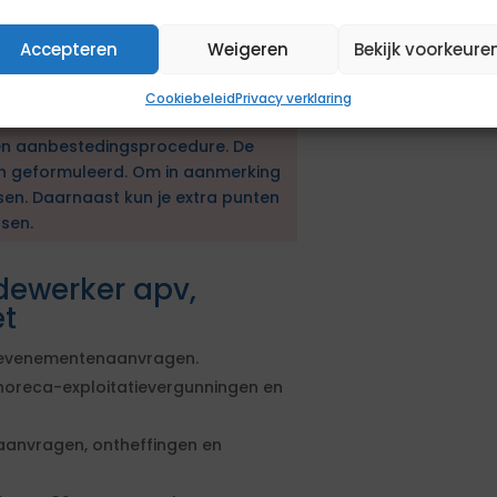
oordeel van organisatie het beste
 geïnformeerd dat opdracht niet aan
Accepteren
Weigeren
Bekijk voorkeure
ermijn gehanteerd voor behandeling
Cookiebeleid
Privacy verklaring
en aanbestedingsprocedure. De
en geformuleerd. Om in aanmerking
sen. Daarnaast kun je extra punten
sen.
dewerker apv,
t
 evenementenaanvragen.
horeca-exploitatievergunningen en
aanvragen, ontheffingen en