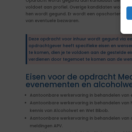
Opdracht wordt gegund aan kandidaat die naar 
voldoet aan profiel. Overige kandidaten worden
hen wordt gegund. Er wordt een opschortende t
van eventuele bezwaren.
Deze opdracht voor inhuur wordt gegund via e
opdrachtgever heeft specifieke eisen en wens
te komen, dien je te voldoen aan de gestelde ei
verdienen door tegemoet te komen aan de wen
Eisen voor de opdracht Me
evenementen en alcoholwe
Aantoonbare werkervaring in behandelen van
Aantoonbare werkervaring in behandelen van 
kennis van Alcoholwet en Wet Bibob.
Aantoonbare werkervaring in behandelen van 
meldingen APV.