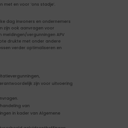
met en voor ‘ons stadje’.
lke dag inwoners en ondernemers
eam zijn ook aanvragen voor
en meldingen/vergunningen APV
rote drukte met onder andere
essen verder optimaliseren en
tatievergunningen,
rantwoordelijk zijn voor uitvoering
nvragen.
afhandeling van
ingen in kader van Algemene