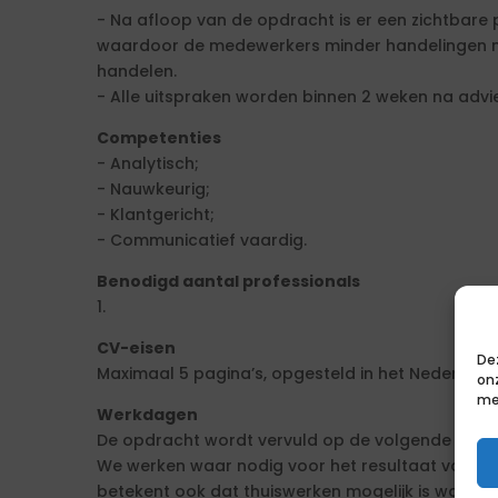
- Na afloop van de opdracht is er een zichtbare
waardoor de medewerkers minder handelingen 
handelen.
- Alle uitspraken worden binnen 2 weken na advi
Competenties
- Analytisch;
- Nauwkeurig;
- Klantgericht;
- Communicatief vaardig.
Benodigd aantal professionals
1.
CV-eisen
De
Maximaal 5 pagina’s, opgesteld in het Nederlands
on
me
Werkdagen
De opdracht wordt vervuld op de volgende werkda
We werken waar nodig voor het resultaat voor de s
betekent ook dat thuiswerken mogelijk is wanneer