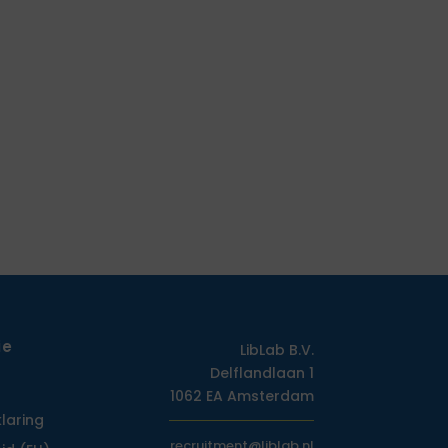
ie
LibLab B.V.
Delflandlaan 1
1062 EA Amsterdam
klaring
recruitment@liblab.nl