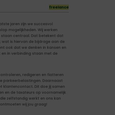
freelance
tste jaren zijn we succesvol
olop mogelijkheden. Wij werken
 staan centraal. Dat betekent dat
; wat is hiervan de bijdrage aan de
ent ook dat we denken in kansen en
k en in verbinding staan met de
ontroleren, redigeren en fiatteren
de parkeerbelastingen. Daarnaast
 klantencontact. Dit doe jij samen
en en de taxateurs op voornamelijk
die zelfstandig werkt en ons kan
ntmoeten wij jou graag!