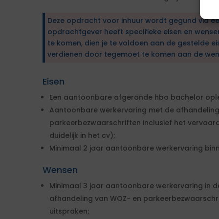
Deze opdracht voor inhuur wordt gegund via e
opdrachtgever heeft specifieke eisen en wens
te komen, dien je te voldoen aan de gestelde ei
verdienen door tegemoet te komen aan de wen
Eisen
Een aantoonbare afgeronde hbo bachelor ople
Aantoonbare werkervaring met de afhandeling
parkeerbezwaarschriften inclusief het vervaar
duidelijk in het cv);
Minimaal 2 jaar aantoonbare werkervaring bin
Wensen
Minimaal 3 jaar aantoonbare werkervaring in d
afhandeling van WOZ- en parkeerbezwaarschrif
uitspraken;