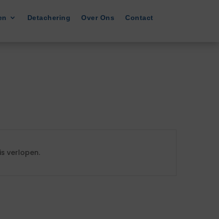
en
Detachering
Over Ons
Contact
s verlopen.