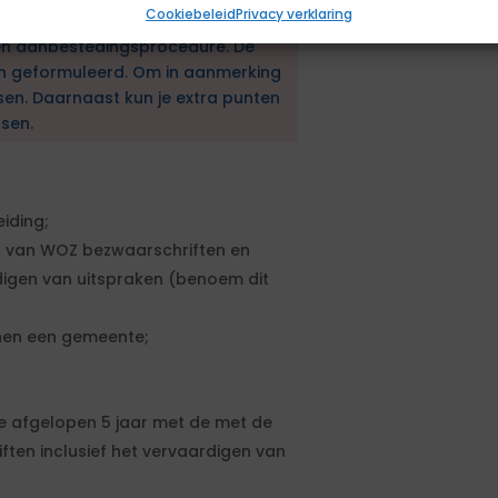
Cookiebeleid
Privacy verklaring
en aanbestedingsprocedure. De
en geformuleerd. Om in aanmerking
sen. Daarnaast kun je extra punten
sen.
iding;
 van WOZ bezwaarschriften en
digen van uitspraken (benoem dit
nen een gemeente;
e afgelopen 5 jaar met de met de
ten inclusief het vervaardigen van