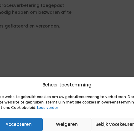
 procesverbetering toegepast
nodig hebben om bezwaren af te
es gefiateerd en verzonden.
Beheer toestemming
ze website gebruikt cookies om uw gebruikerservaring te verbeteren. Do
, minimaal 2 referenties.
ze website te gebruiken, stemt u in met alle cookies in overeenstemmi
t ons Cookiebeleid.
Lees verder
gen: Ma – Di – Wo – Do - Vrij.
Accepteren
Weigeren
Bekijk voorkeure
tad. Dit kan op locatie zijn en
 het werk dit toelaat.