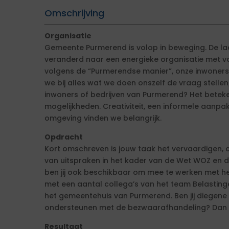
Omschrijving
Organisatie
Gemeente Purmerend is volop in beweging. De laa
veranderd naar een energieke organisatie met v
volgens de “Purmerendse manier”, onze inwoners
we bij alles wat we doen onszelf de vraag stellen
inwoners of bedrijven van Purmerend? Het betek
mogelijkheden. Creativiteit, een informele aanpa
omgeving vinden we belangrijk.
Opdracht
Kort omschreven is jouw taak het vervaardigen, c
van uitspraken in het kader van de Wet WOZ en 
ben jij ook beschikbaar om mee te werken met het
met een aantal collega’s van het team Belasting
het gemeentehuis van Purmerend. Ben jij diegene 
ondersteunen met de bezwaarafhandeling? Dan o
Resultaat