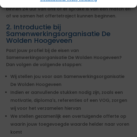
succesvolle bemiddeling. Je hoort op werkdagen
binnen 24 uur van ons of er sprake is van een match en
of we samen het offertetraject kunnen beginnen.
2. Introductie bij
Samenwerkingsorganisatie De
Wolden Hoogeveen
Past jouw profiel bij de eisen van
Samenwerkingsorganisatie De Wolden Hoogeveen?
Dan volgen de volgende stappen:
Wij stellen jou voor aan Samenwerkingsorganisatie
De Wolden Hoogeveen
Indien er aanvullende stukken nodig zijn, zoals een
motivatie, diploma's, referenties of een VOG, zorgen
wij voor het verzamelen hiervan
We stellen gezamenlijk een overtuigende offerte op
waarin jouw toegevoegde waarde helder naar voren
komt