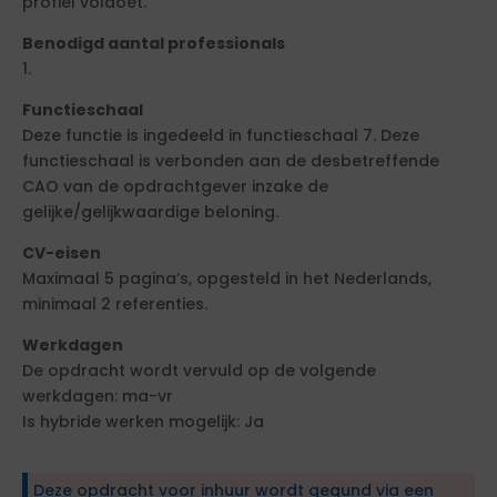
profiel voldoet.
Benodigd aantal professionals
1.
Functieschaal
Deze functie is ingedeeld in functieschaal 7. Deze
functieschaal is verbonden aan de desbetreffende
CAO van de opdrachtgever inzake de
gelijke/gelijkwaardige beloning.
CV-eisen
Maximaal 5 pagina’s, opgesteld in het Nederlands,
minimaal 2 referenties.
Werkdagen
De opdracht wordt vervuld op de volgende
werkdagen: ma-vr
Is hybride werken mogelijk: Ja
Deze opdracht voor inhuur wordt gegund via een