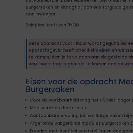
het Publieksplein. De medewerker werkt samen m
Burgerzaken en draagt bij aan een zorgvuldige en
aan inwoners.
Zuidplas heeft een BYOD
Deze opdracht voor inhuur wordt gegund via e
opdrachtgever heeft specifieke eisen en wens
te komen, dien je te voldoen aan de gestelde ei
verdienen door tegemoet te komen aan de wen
Eisen voor de opdracht Med
Burgerzaken
Voor de werkbaarheid mag het CV niet langer zi
Mbo werk- en denkniveau.
Aantoonbare ervaring binnen Burgerzaken bij 
Afgeronde vakgerichte modules Burgerzaken (
Ervaring met identiteitsvaststelling en docume