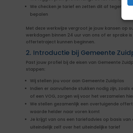
We checken je tarief en zetten dit af tegen de 
bepalen
Met deze werkwijze vergroot je jouw kansen op s
werkdagen binnen 24 uur van ons of er sprake i
offertetraject kunnen beginnen.
2. Introductie bij Gemeente Zuid
Past jouw profiel bij de eisen van Gemeente Zui
stappen:
Wij stellen jou voor aan Gemeente Zuidplas
Indien er aanvullende stukken nodig zijn, zoals 
of een VOG, zorgen wij voor het verzamelen hi
We stellen gezamenlijk een overtuigende offe
waarde helder naar voren komt
Je krijgt van ons een tariefadvies op basis van d
uiteindelijk zelf over het uiteindelijke tarief