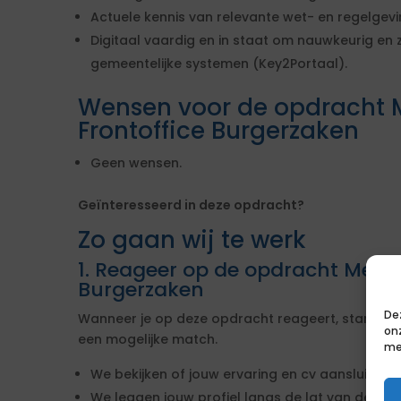
Actuele kennis van relevante wet- en regelgev
Digitaal vaardig en in staat om nauwkeurig en 
gemeentelijke systemen (Key2Portaal).
Wensen voor de opdracht 
Frontoffice Burgerzaken
Geen wensen.
Geïnteresseerd in deze opdracht?
Zo gaan wij te werk
1. Reageer op de opdracht Mede
Burgerzaken
De
Wanneer je op deze opdracht reageert, starten w
on
een mogelijke match.
me
We bekijken of jouw ervaring en cv aansluiten b
We leggen jouw profiel langs de lat van de ei