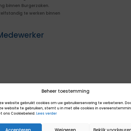
ing binnen Burgerzaken.
zelfstandig te werken binnen
Medewerker
werker Frontoffice
Beheer toestemming
ze website gebruikt cookies om uw gebruikerservaring te verbeteren. Do
ij direct met het beoordelen van
ze website te gebruiken, stemt u in met alle cookies in overeenstemmi
t ons Cookiebeleid.
Lees verder
ij de opdracht
Accepteren
Weigeren
Bekijk voorkeure
sen van de opdrachtgever