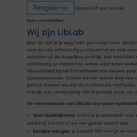
Reageer nu
binnen 24 uur reactie
Even voorstellen
Wij zijn LibLab
Wat fijn dat je je weg hebt gevonden naar LibLab!
voor jou als zelfstandig professional en sluit n
inzichten uit de dagelijkse praktijk. Met inmiddels 
zelfstandig professionals weten wij precies welk
bijvoorbeeld bij het binnenhalen van nieuwe op
tussenpersonen. Omdat we zelf iedere dag met d
gehad, merken we dat de traditionele methodes ni
toe zijn aan vernieuwing. Dát is precies waar wij o
De meerwaarde van LibLab voor jouw opdrach
Snel duidelijkheid:
zodra je je aanmeldt voor
werkdag bericht of we een goede match zien
Eerlijke marges:
je betaalt 13% marge en vana