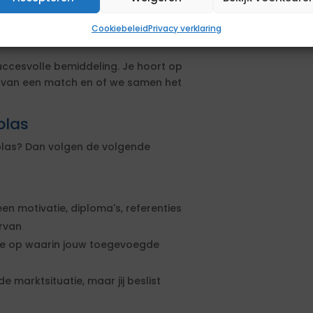
actuele markt om je positie te
Cookiebeleid
Privacy verklaring
uccesvolle bemiddeling. Je hoort op
s van een match en of we samen het
plas
dplas? Dan volgen de volgende
een motivatie, diploma's, referenties
ervan
rte op waarin jouw toegevoegde
e marktsituatie, maar jij beslist