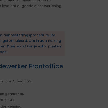
et collega’s binnen het team
 kwalitatief goede dienstverlening
en aanbestedingsprocedure. De
en geformuleerd. Om in aanmerking
sen. Daarnaast kun je extra punten
sen.
ewerker Frontoffice
jn dan 5 pagina’s.
een gemeente.
NLQF-4).
ntherkenning.