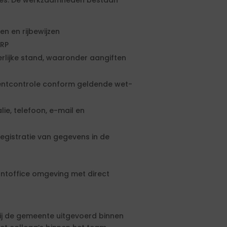
ties. De werkzaamheden bestaan
 en rijbewijzen
BRP
lijke stand, waaronder aangiften
mentcontrole conform geldende wet-
ie, telefoon, e-mail en
egistratie van gegevens in de
ntoffice omgeving met direct
ij de gemeente uitgevoerd binnen