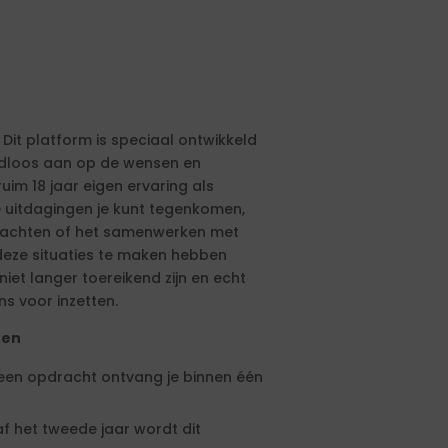
 Dit platform is speciaal ontwikkeld
aadloos aan op de wensen en
ruim 18 jaar eigen ervaring als
e uitdagingen je kunt tegenkomen,
drachten of het samenwerken met
eze situaties te maken hebben
et langer toereikend zijn en echt
ns voor inzetten.
ten
 een opdracht ontvang je binnen één
f het tweede jaar wordt dit