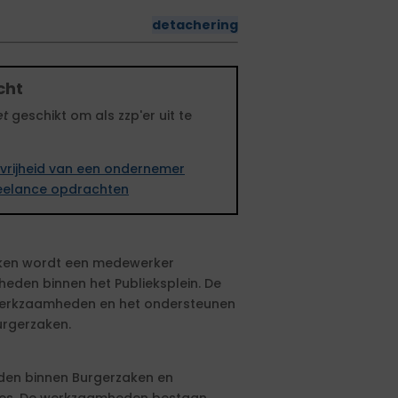
detachering
cht
et
geschikt om als zzp'er uit te
vrijheid van een ondernemer
freelance opdrachten
zaken wordt een medewerker
eden binnen het Publieksplein. De
ce werkzaamheden en het ondersteunen
urgerzaken.
den binnen Burgerzaken en