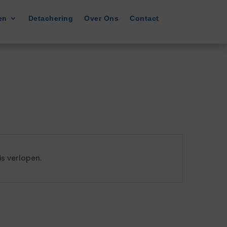
en
Detachering
Over Ons
Contact
s verlopen.