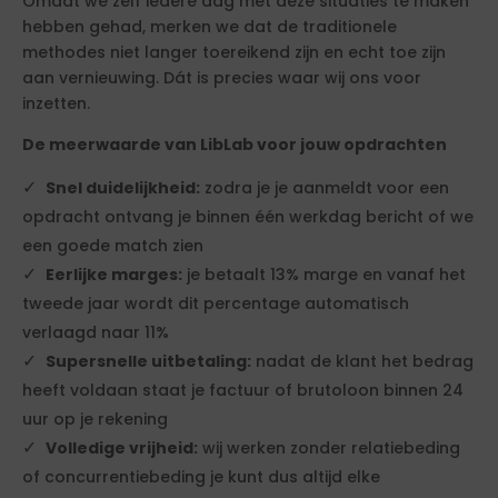
Omdat we zelf iedere dag met deze situaties te maken
hebben gehad, merken we dat de traditionele
methodes niet langer toereikend zijn en echt toe zijn
aan vernieuwing. Dát is precies waar wij ons voor
inzetten.
De meerwaarde van LibLab voor jouw opdrachten
Snel duidelijkheid:
zodra je je aanmeldt voor een
opdracht ontvang je binnen één werkdag bericht of we
een goede match zien
Eerlijke marges:
je betaalt 13% marge en vanaf het
tweede jaar wordt dit percentage automatisch
verlaagd naar 11%
Supersnelle uitbetaling:
nadat de klant het bedrag
heeft voldaan staat je factuur of brutoloon binnen 24
uur op je rekening
Volledige vrijheid:
wij werken zonder relatiebeding
of concurrentiebeding je kunt dus altijd elke