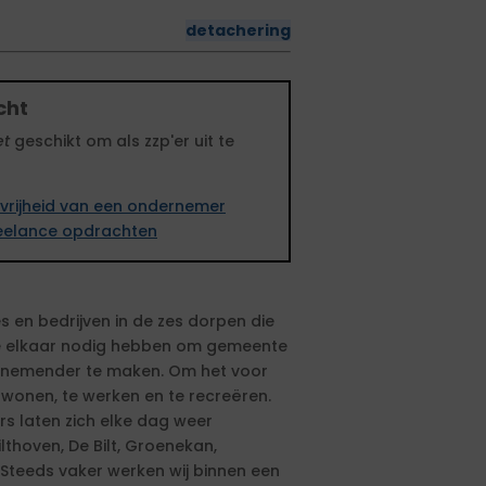
detachering
cht
et
geschikt om als zzp'er uit te
vrijheid van een ondernemer
freelance opdrachten
s en bedrijven in de zes dorpen die
 elkaar nodig hebben om gemeente
ernemender te maken. Om het voor
 wonen, te werken en te recreëren.
 laten zich elke dag weer
lthoven, De Bilt, Groenekan,
Steeds vaker werken wij binnen een