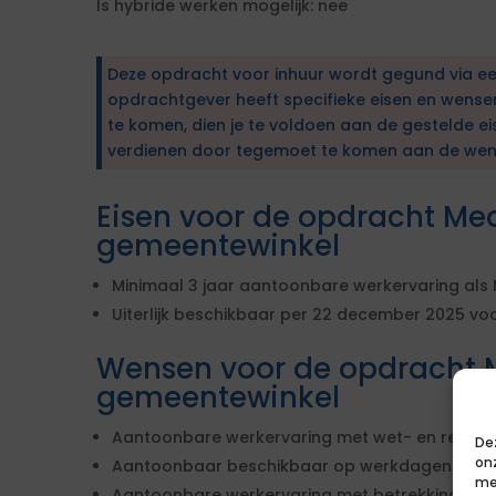
Is hybride werken mogelijk: nee
Deze opdracht voor inhuur wordt gegund via e
opdrachtgever heeft specifieke eisen en wens
te komen, dien je te voldoen aan de gestelde ei
verdienen door tegemoet te komen aan de wen
Eisen voor de opdracht Me
gemeentewinkel
Minimaal 3 jaar aantoonbare werkervaring als 
Uiterlijk beschikbaar per 22 december 2025 voo
Wensen voor de opdracht 
gemeentewinkel
Aantoonbare werkervaring met wet- en regelge
De
on
Aantoonbaar beschikbaar op werkdagen maand
me
Aantoonbare werkervaring met betrekking tot ja