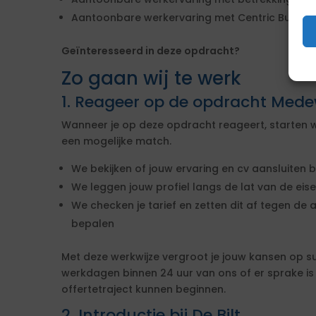
Aantoonbare werkervaring met Centric Burger
Geïnteresseerd in deze opdracht?
Zo gaan wij te werk
1. Reageer op de opdracht Med
Wanneer je op deze opdracht reageert, starten w
een mogelijke match.
We bekijken of jouw ervaring en cv aansluiten b
We leggen jouw profiel langs de lat van de ei
We checken je tarief en zetten dit af tegen de 
bepalen
Met deze werkwijze vergroot je jouw kansen op s
werkdagen binnen 24 uur van ons of er sprake i
offertetraject kunnen beginnen.
2. Introductie bij De Bilt