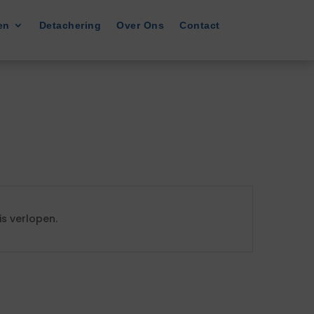
en
Detachering
Over Ons
Contact
s verlopen.