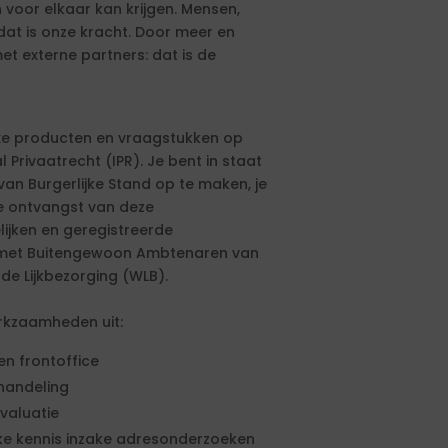
 voor elkaar kan krijgen. Mensen,
dat is onze kracht. Door meer en
t externe partners: dat is de
xe producten en vraagstukken op
 Privaatrecht (IPR). Je bent in staat
an Burgerlijke Stand op te maken, je
e ontvangst van deze
ijken en geregistreerde
 met Buitengewoon Ambtenaren van
 de Lijkbezorging (WLB).
rkzaamheden uit:
en frontoffice
ehandeling
evaluatie
eke kennis inzake adresonderzoeken