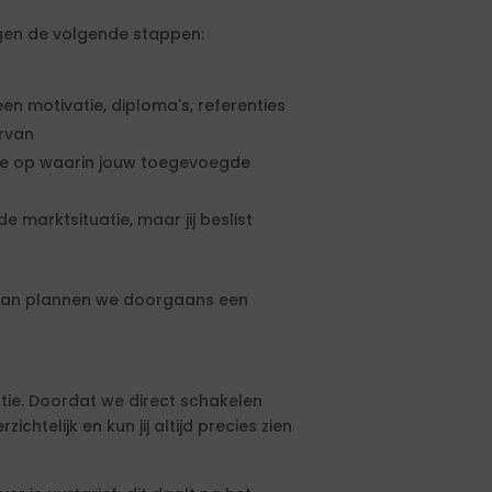
olgen de volgende stappen:
een motivatie, diploma's, referenties
ervan
rte op waarin jouw toegevoegde
e marktsituatie, maar jij beslist
, dan plannen we doorgaans een
tie. Doordat we direct schakelen
htelijk en kun jij altijd precies zien