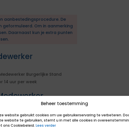
en aanbestedingsprocedure. De
en geformuleerd. Om in aanmerking
sen. Daarnaast kun je extra punten
sen.
dewerker
Medewerker Burgerlijke Stand
r 14 uur per week
Medewerker
Beheer toestemming
ving verklaring onder ede
ze website gebruikt cookies om uw gebruikerservaring te verbeteren. Do
ze website te gebruiken, stemt u in met alle cookies in overeenstemmi
ag tot en met vrijdag
t ons Cookiebeleid.
Lees verder
arlijkse zelfevaluatie