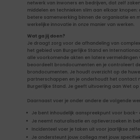
netwerk van inwoners en bedrijven, dat zelf zaken
middelen en technieken slim aan elkaar knopen: 
betere samenwerking binnen de organisatie en me
werkelijke innovatie in onze manier van werken.
Wat ga jij doen?
Je draagt zorg voor de afhandeling van comple
het gebied van Burgerlijke Stand en Internationaal
alle voorkomende akten en latere vermeldingen v
beoordeelt brondocumenten en je controleert d
brondocumenten. Je houdt overzicht op de huwel
partnerschappen en je onderhoudt het contact
Burgerlijke Stand. Je geeft uitvoering aan Wet op
Daarnaast voer je onder andere de volgende we
Je bent inhoudelijk aanspreekpunt voor back- 
Je neemt naturalisatie en optieverzoeken in b
Incidenteel voer je taken uit voor jaarlijkse zelf
Je ondersteunt jouw collega met jouw specifi