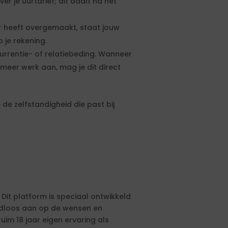
 je uurtarief; dit daalt na het
 heeft overgemaakt, staat jouw
 je rekening.
urrentie- of relatiebeding. Wanneer
meer werk aan, mag je dit direct
de zelfstandigheid die past bij
 Dit platform is speciaal ontwikkeld
aadloos aan op de wensen en
ruim 18 jaar eigen ervaring als