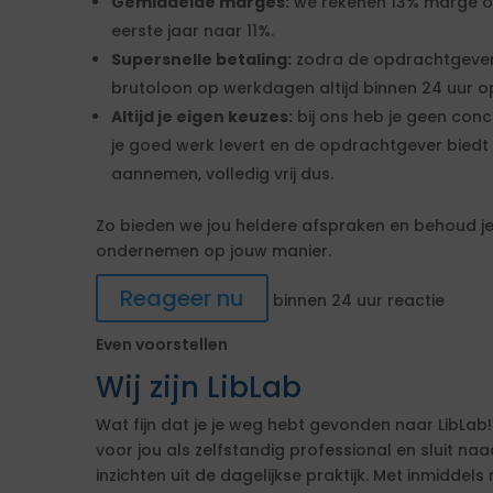
Gemiddelde marges:
we rekenen 13% marge over
eerste jaar naar 11%.
Supersnelle betaling:
zodra de opdrachtgever
brutoloon op werkdagen altijd binnen 24 uur op
Altijd je eigen keuzes:
bij ons heb je geen conc
je goed werk levert en de opdrachtgever biedt 
aannemen, volledig vrij dus.
Zo bieden we jou heldere afspraken en behoud je 
ondernemen op jouw manier.
Reageer nu
binnen 24 uur reactie
Even voorstellen
Wij zijn LibLab
Wat fijn dat je je weg hebt gevonden naar LibLab!
voor jou als zelfstandig professional en sluit n
inzichten uit de dagelijkse praktijk. Met inmiddels 