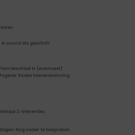
werken
in woord als geschrift
 functieschaal is (eventueel)
gever inzake inlenersbeloning.
nimaal 2 referenties.
dagen: Nog nader te bespreken