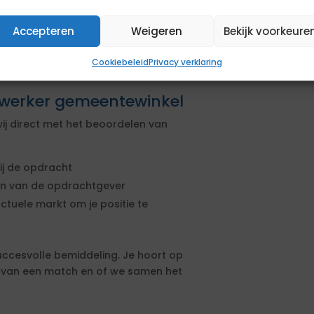
zaken
Accepteren
Weigeren
Bekijk voorkeure
Cookiebeleid
Privacy verklaring
ewerker gemeentewinkel
ij direct met het beoordelen van
ij de opdracht
sen van de opdrachtgever
actuele markt om je positie te
uccesvolle bemiddeling. Je hoort op
s van een match en of we samen het