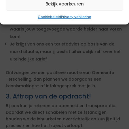
Bekijk voorkeuren
motivatie, diploma's, referenties of een VOG, zorgen
wij voor het verzamelen hiervan
Cookiebeleid
Privacy verklaring
We stellen gezamenlijk een overtuigende offerte op
waarin jouw toegevoegde waarde helder naar voren
komt
Je krijgt van ons een tariefadvies op basis van de
marktsituatie, maar jij beslist uiteindelijk zelf over het
uiteindelijke tarief
Ontvangen we een positieve reactie van Gemeente
Terschelling, dan plannen we doorgaans een
kennismakings- of intakegesprek met je in.
3. Aftrap van de opdracht!
Bij ons kun je rekenen op openheid en transparantie.
Doordat we direct schakelen met zelfstandigen,
houden we de inhuurketen overzichtelijk en kun jij altijd
precies zien hoe het traject verloopt.