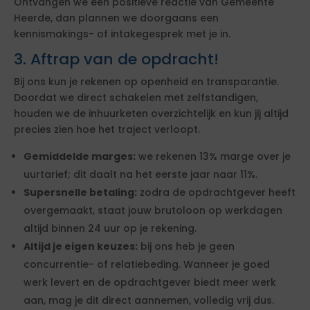
Ontvangen we een positieve reactie van Gemeente
Heerde, dan plannen we doorgaans een
kennismakings- of intakegesprek met je in.
3. Aftrap van de opdracht!
Bij ons kun je rekenen op openheid en transparantie.
Doordat we direct schakelen met zelfstandigen,
houden we de inhuurketen overzichtelijk en kun jij altijd
precies zien hoe het traject verloopt.
Gemiddelde marges:
we rekenen 13% marge over je
uurtarief; dit daalt na het eerste jaar naar 11%.
Supersnelle betaling:
zodra de opdrachtgever heeft
overgemaakt, staat jouw brutoloon op werkdagen
altijd binnen 24 uur op je rekening.
Altijd je eigen keuzes:
bij ons heb je geen
concurrentie- of relatiebeding. Wanneer je goed
werk levert en de opdrachtgever biedt meer werk
aan, mag je dit direct aannemen, volledig vrij dus.