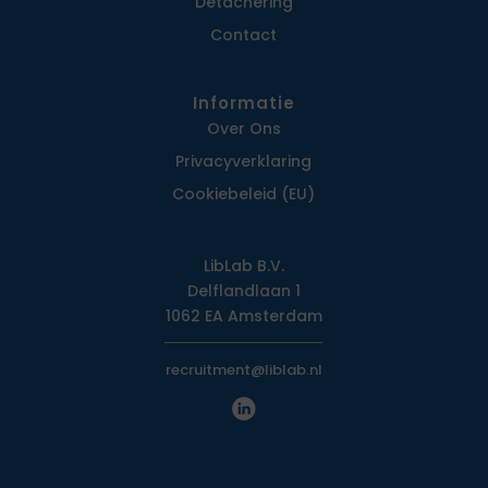
Detachering
Contact
Informatie
Over Ons
Privacy­verklaring
Cookiebeleid (EU)
LibLab B.V.
Delflandlaan 1
1062 EA Amsterdam
recruitment@liblab.nl