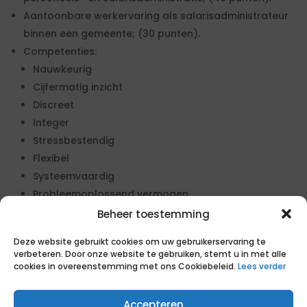
Aantoonbare werkervaring als salarisadministrateur
binnen een gemeente; (30 punten).
Competenties:
Nauwkeurig
Cijfermatig inzicht
Discreet
Integer
Stressbestendig
Flexibel
Systeemvaardig
Probleemoplossend vermogen
Beheer toestemming
Geïnteresseerd in deze opdracht?
Deze website gebruikt cookies om uw gebruikerservaring te
verbeteren. Door onze website te gebruiken, stemt u in met alle
Zo gaan wij te werk
cookies in overeenstemming met ons Cookiebeleid.
Lees verder
1. Reageer op de opdracht
Medewerker personeels- en
Accepteren