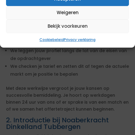
salarisadministratie
Weigeren
Wanneer je op deze opdracht reageert, starten wij
direct met het beoordelen van een mogelijke match.
Bekijk voorkeuren
We bekijken of jouw ervaring en cv aansluiten bij de
Cookiebeleid
Privacy verklaring
opdracht
We leggen jouw profiel langs de lat van de eisen van
de opdrachtgever
We checken je tarief en zetten dit af tegen de actuele
markt om je positie te bepalen
Met deze werkwijze vergroot je jouw kansen op
succesvolle bemiddeling. Je hoort op werkdagen
binnen 24 uur van ons of er sprake is van een match en
of we samen het offertetraject kunnen beginnen.
2. Introductie bij Noaberkracht
Dinkelland Tubbergen