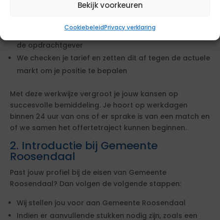
Bekijk voorkeuren
We bekijken of jouw ervaring en cv aansluiten bij de
opdracht
Cookiebeleid
Privacy verklaring
We leggen jouw profiel langs de lat van de eisen van
de opdrachtgever
We checken je tarief en zetten dit af tegen de actuele
markt om je positie te bepalen
Met deze werkwijze vergroot je jouw kansen op
succesvolle bemiddeling. Je hoort op werkdagen
binnen 24 uur van ons of er sprake is van een match en
of we samen het offertetraject kunnen beginnen.
2. Introductie bij Gemeente
Roosendaal
Past jouw profiel bij de eisen van Gemeente
Roosendaal? Dan volgen de volgende stappen:
Wij stellen jou voor aan Gemeente Roosendaal
Indien er aanvullende stukken nodig zijn, zoals een