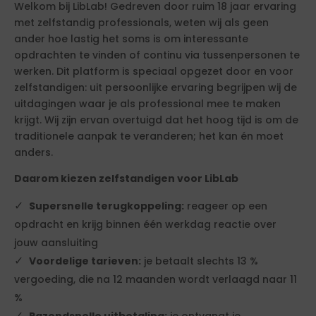
Welkom bij LibLab! Gedreven door ruim 18 jaar ervaring
met zelfstandig professionals, weten wij als geen
ander hoe lastig het soms is om interessante
opdrachten te vinden of continu via tussenpersonen te
werken. Dit platform is speciaal opgezet door en voor
zelfstandigen: uit persoonlijke ervaring begrijpen wij de
uitdagingen waar je als professional mee te maken
krijgt. Wij zijn ervan overtuigd dat het hoog tijd is om de
traditionele aanpak te veranderen; het kan én moet
anders.
Daarom kiezen zelfstandigen voor LibLab
Supersnelle terugkoppeling:
reageer op een
opdracht en krijg binnen één werkdag reactie over
jouw aansluiting
Voordelige tarieven:
je betaalt slechts 13 %
vergoeding, die na 12 maanden wordt verlaagd naar 11
%
Razendsnelle uitbetaling:
je ontvangt je