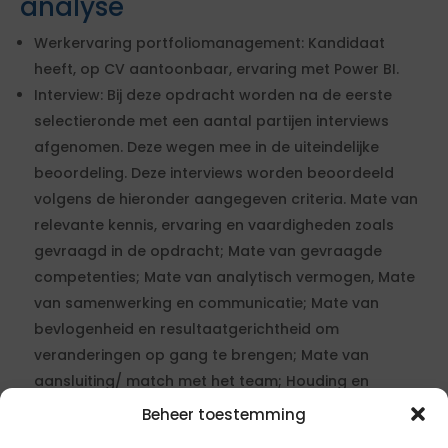
analyse
Werkervaring portfoliomanagement: Kandidaat
heeft, op CV aantoonbaar, ervaring met Power BI.
Interview: Bij deze opdracht worden na de eerste
selectieronde met een aantal partijen interviews
afgenomen. Deze wegen mee in de uiteindelijke
beoordeling. Deze interviews worden beoordeeld
volgens de hieronder aangegeven criteria. Mate van
relevante kennis, ervaring en vaardigheden zoals
gevraagd in de opdracht; Mate van gevraagde
competenties; Mate van analytisch vermogen, Mate
van samenwerking en communicatie; Mate van
bevlogenheid en resultaatgerichtheid om
veranderingen op gang te brengen; Mate van
aansluiting/ match met het team; Houding en
gedrag; Flexibiliteit.
Beheer toestemming
Motivatiebrief: Bij deze opdracht wordt om een