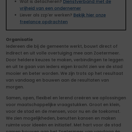
Wat is detacheren?
Dienstverband met de
vrijheid van een ondernemer
Liever als zzp'er werken?
Bekijk hier onze
freelance opdrachten
Organisatie
Iedereen die bij de gemeente werkt, bouwt direct of
indirect en uit volle overtuiging mee aan Zoetermeer.
Door heldere keuzes te maken, verbindingen te leggen
en uit te gaan van ieders eigen kracht zien we de stad
mooier en beter worden. We zijn trots op het resultaat
van vandaag en bouwen aan de resultaten van
morgen.
Samen, open, flexibel en lerend creëren we oplossingen
voor maatschappelijke vraagstukken. Groot en klein,
voor de stad en de mensen, voor nu en de toekomst.
We zien mogelijkheden, benutten kansen en maken
ruimte voor ideeën en initiatief. Met hart voor de stad
samen bouwen aan het Zoetermeer van vandaag én