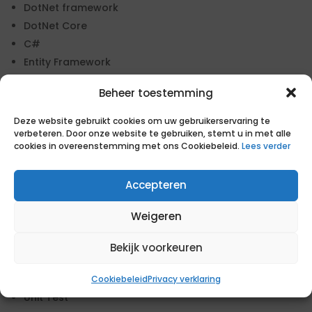
DotNet framework
DotNet Core
C#
Entity Framework
GIT
Beheer toestemming
JSON/REST
MVC5
Deze website gebruikt cookies om uw gebruikerservaring te
verbeteren. Door onze website te gebruiken, stemt u in met alle
SOAP
cookies in overeenstemming met ons Cookiebeleid.
Lees verder
T-SQL (Azure)
SQL Server
Accepteren
XML
XSLT
Weigeren
WebAPI
WCF services
Bekijk voorkeuren
Visual Studio
SSIS
Cookiebeleid
Privacy verklaring
Unit Test