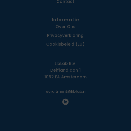
Contact
Informatie
Over Ons
Privacy­verklaring
Cookiebeleid (EU)
LibLab B.V.
Delflandlaan 1
1062 EA Amsterdam
recruitment@liblab.nl