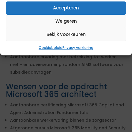
producten en diensten
Accepteren
Aantoonbare werkervaring met migratie van on-
premise naar moderne MS Cloud oplossingen,
Weigeren
waaronder tenant-, identiteit-, data- en
applicatiemigraties
Bekijk voorkeuren
Minimaal 8 jaar aantoonbare werkervaring als M365
Cookiebeleid
Privacy verklaring
Solution Consultant
Aantoonbare ervaring met betrekking tot werken
met - en adviesvorming rondom AIMS software voor
subsidieaanvragen
Wensen voor de opdracht
Microsoft 365 architect
Aantoonbare certificering Microsoft 365 Copilot and
Agent Administration Fundamentals
Aantoonbare werkervaring binnen de zorgsector
Afgeronde cursus Microsoft 365 Mobility and Security