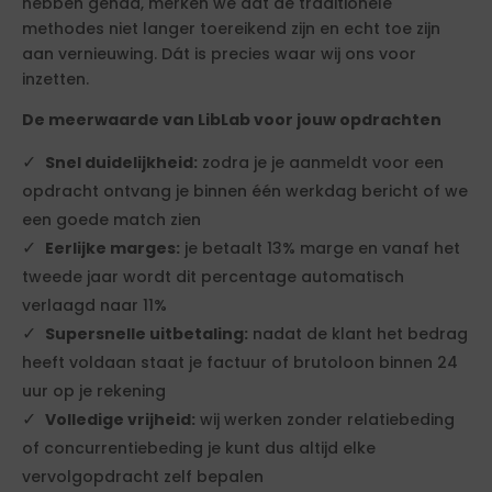
hebben gehad, merken we dat de traditionele
methodes niet langer toereikend zijn en echt toe zijn
aan vernieuwing. Dát is precies waar wij ons voor
inzetten.
De meerwaarde van LibLab voor jouw opdrachten
Snel duidelijkheid:
zodra je je aanmeldt voor een
opdracht ontvang je binnen één werkdag bericht of we
een goede match zien
Eerlijke marges:
je betaalt 13% marge en vanaf het
tweede jaar wordt dit percentage automatisch
verlaagd naar 11%
Supersnelle uitbetaling:
nadat de klant het bedrag
heeft voldaan staat je factuur of brutoloon binnen 24
uur op je rekening
Volledige vrijheid:
wij werken zonder relatiebeding
of concurrentiebeding je kunt dus altijd elke
vervolgopdracht zelf bepalen