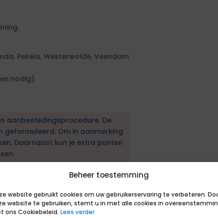
ening.
eemda, Pekela, Westerwolde, Veendam
ien nodig)
en aanbestedingsprocedure. De
en geformuleerd. Om in aanmerking
sen. Daarnaast kun je extra punten
sen.
Beheer toestemming
werk Engineer –
ject & Operations
ze website gebruikt cookies om uw gebruikerservaring te verbeteren. Do
ze website te gebruiken, stemt u in met alle cookies in overeenstemmi
t ons Cookiebeleid.
Lees verder
ng, migratie engineering duidelijk