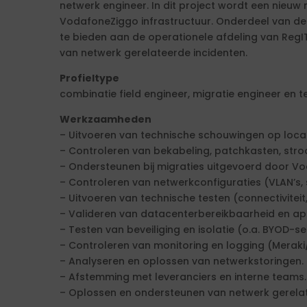
netwerk engineer. In dit project wordt een nieuw
VodafoneZiggo infrastructuur. Onderdeel van de
te bieden aan de operationele afdeling van RegI
van netwerk gerelateerde incidenten.
Profieltype
combinatie field engineer, migratie engineer en t
Werkzaamheden
– Uitvoeren van technische schouwingen op locat
– Controleren van bekabeling, patchkasten, str
– Ondersteunen bij migraties uitgevoerd door V
– Controleren van netwerkconfiguraties (VLAN’s,
– Uitvoeren van technische testen (connectiviteit
– Valideren van datacenterbereikbaarheid en app
– Testen van beveiliging en isolatie (o.a. BYOD-
– Controleren van monitoring en logging (Meraki
– Analyseren en oplossen van netwerkstoringen.
– Afstemming met leveranciers en interne teams.
– Oplossen en ondersteunen van netwerk gerelat