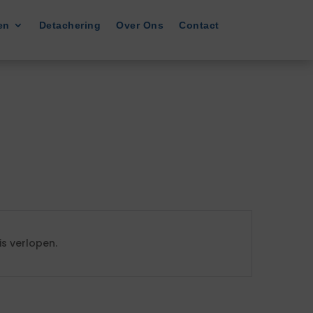
en
Detachering
Over Ons
Contact
s verlopen.