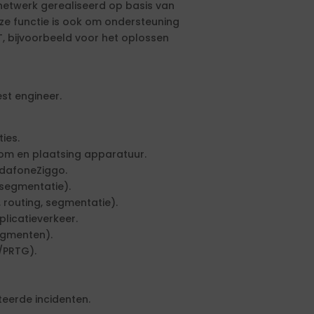
 netwerk gerealiseerd op basis van
ze functie is ook om ondersteuning
T, bijvoorbeeld voor het oplossen
est engineer.
ies.
oom en plaatsing apparatuur.
odafoneZiggo.
 segmentatie).
, routing, segmentatie).
licatieverkeer.
segmenten).
/PRTG).
eerde incidenten.