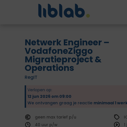
Netwerk Engineer –
VodafoneZiggo
Migratieproject &
Operations
RegIT
Verlopen op:
12 jun 2026 om 09:00
We ontvangen graag je reactie
minimaal 1 wer
geen
tarief
I
40
1