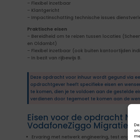
– Flexibel inzetbaar
– Klantgericht
– Impactinschatting technische issues dienstverl
Praktische eisen
– Bereidheid om te reizen tussen locaties (Sch
en Oldambt)
– Flexibel inzetbaar (ook buiten kantoortijden ind
– In bezit van rijbewijs B.
Deze opdracht voor inhuur wordt gegund via e
opdrachtgever heeft specifieke eisen en wens
te komen, dien je te voldoen aan de gestelde ei
verdienen door tegemoet te komen aan de wen
Eisen voor de opdracht Net
VodafoneZiggo Migratiepro
De
on
me
Ervaring met netwerk engineering, test engineeri