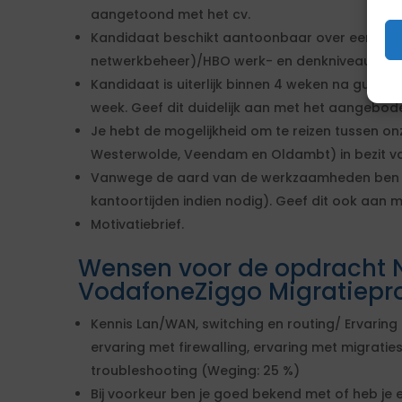
aangetoond met het cv.
Kandidaat beschikt aantoonbaar over een MBO4
netwerkbeheer)/HBO werk- en denkniveau.
Kandidaat is uiterlijk binnen 4 weken na gunni
week. Geef dit duidelijk aan met het aangebod
Je hebt de mogelijkheid om te reizen tussen on
Westerwolde, Veendam en Oldambt) in bezit van
Vanwege de aard van de werkzaamheden ben je 
kantoortijden indien nodig). Geef dit ook aan m
Motivatiebrief.
Wensen voor de opdracht N
VodafoneZiggo Migratiepro
Kennis Lan/WAN, switching en routing/ Ervarin
ervaring met firewalling, ervaring met migratie
troubleshooting (Weging: 25 %)
Bij voorkeur ben je goed bekend met of heb je 