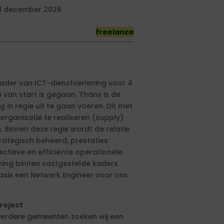
1 december 2026
freelance
kader van ICT-dienstverlening voor 4
van start is gegaan. Thans is de
g in regie uit te gaan voeren. Dit met
rganisatie te realiseren (supply)
. Binnen deze regie wordt de relatie
trategisch beheerd, prestaties
ectieve en efficiënte operationele
ening binnen vastgestelde kaders
basis een Netwerk Engineer voor ons
roject
eerdere gemeenten zoeken wij een