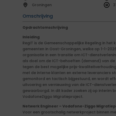
Groningen
3
Omschrijving
Opdrachtomschrijving
Inleiding
RegIT is de Gemeenschappelijke Regeling in het 
gemeenten in Oost-Groningen, welke op 1-1-2026 
organisatie in een transitie om ICT-dienstverlenin
als doel om de ICT-behoeften (demand) van de o
tegen de best mogelijke prijs-kwaliteitverhouding
met de interne klanten en externe leveranciers s
gemonitord en tactisch bijgestuurd, en wordt eff
uitvoering en vernieuwing van de ICT-dienstverl
gewaarborgd. In dit kader zoeken zij op interim 
VodafoneZiggo Migratieproject.
Netwerk Engineer – Vodafone-Ziggo Migratiep
Voor een grootschalig netwerkproject binnen m