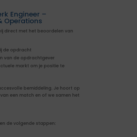
erk Engineer –
& Operations
ij direct met het beoordelen van
ij de opdracht
sen van de opdrachtgever
actuele markt om je positie te
uccesvolle bemiddeling. Je hoort op
s van een match en of we samen het
lgen de volgende stappen: