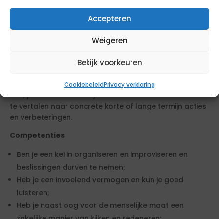
Persoonlijkheid
Accepteren
Verder ben je een benaderbare persoonlijkheid, en een
energieke verbinder die zich goed in diverse netwerken
Weigeren
begeeft. Je kunt meeveren en tegengas geven, waarbij
je staat voor je mening maar niet star wordt. Je
Bekijk voorkeuren
opereert zelfstandig maar begeeft je ook gemakkelijk
in gezelschappen en zoekt de samenwerking op. Tot
Cookiebeleid
Privacy verklaring
slot, je weet hectiek altijd naar waarde te relativeren en
te vertalen naar concrete korte of lange termijn acties
en verbeteringen.
Competenties
Ben je een kei in organiseren en improviseren en
beslissingen durven te nemen;
Heb je een invoelend vermogen en kun je goed
luisteren;
Heb je naast oog voor de menselijke maat een
zakelijke manier van kijken en redeneren;