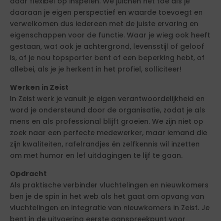
daar flexibel op inspelen. We juichen het toe als je
daaraan je eigen perspectief en waarde toevoegt en
verwelkomen dus iedereen met de juiste ervaring en
eigenschappen voor de functie. Waar je wieg ook heeft
gestaan, wat ook je achtergrond, levensstijl of geloof
is, of je nou topsporter bent of een beperking hebt, of
allebei, als je je herkent in het profiel, solliciteer!
Werken in Zeist
In Zeist werk je vanuit je eigen verantwoordelijkheid en
word je ondersteund door de organisatie, zodat je als
mens en als professional blijft groeien. We zijn niet op
zoek naar een perfecte medewerker, maar iemand die
zijn kwaliteiten, rafelrandjes én zelfkennis wil inzetten
om met humor en lef uitdagingen te lijf te gaan.
Opdracht
Als praktische verbinder vluchtelingen en nieuwkomers
ben je de spin in het web als het gaat om opvang van
vluchtelingen en integratie van nieuwkomers in Zeist. Je
bent in de uitvoering eerste aanspreekpunt voor