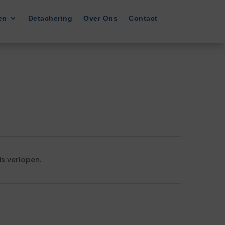
en
Detachering
Over Ons
Contact
s verlopen.