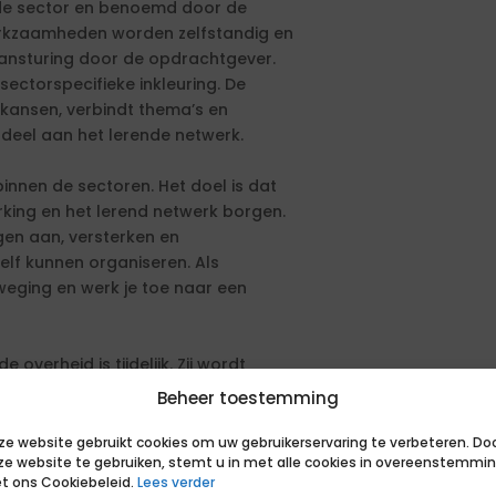
de sector en benoemd door de
erkzaamheden worden zelfstandig en
aansturing door de opdrachtgever.
ctorspecifieke inkleuring. De
 kansen, verbindt thema’s en
 deel aan het lerende netwerk.
nnen de sectoren. Het doel is dat
erking en het lerend netwerk borgen.
gen aan, versterken en
lf kunnen organiseren. Als
weging en werk je toe naar een
overheid is tijdelijk. Zij wordt
te ondersteunen in haar ambitie en
Beheer toestemming
n om de grotere transitieopgaven
rvalt de inzet van de
ze website gebruikt cookies om uw gebruikerservaring te verbeteren. Do
ze website te gebruiken, stemt u in met alle cookies in overeenstemmi
om betreft het een tijdelijke rol en
t ons Cookiebeleid.
Lees verder
men omdat we wel weten dat de inzet