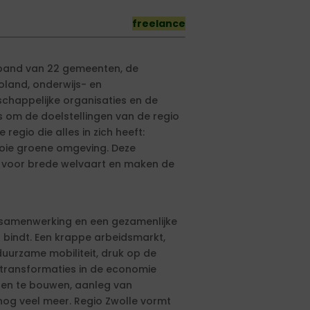
freelance
rband van 22 gemeenten, de
voland, onderwijs- en
schappelijke organisaties en de
 om de doelstellingen van de regio
regio die alles in zich heeft:
oie groene omgeving. Deze
n voor brede welvaart en maken de
samenwerking en een gezamenlijke
 bindt. Een krappe arbeidsmarkt,
duurzame mobiliteit, druk op de
n transformaties in de economie
en te bouwen, aanleg van
n nog veel meer. Regio Zwolle vormt