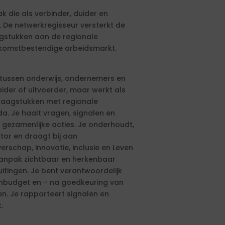
 die als verbinder, duider en
. De netwerkregisseur versterkt de
gstukken aan de regionale
komstbestendige arbeidsmarkt.
r tussen onderwijs, ondernemers en
ider of uitvoerder, maar werkt als
vraagstukken met regionale
 Je haalt vragen, signalen en
 gezamenlijke acties. Je onderhoudt,
tor en draagt bij aan
rschap, innovatie, inclusie en Leven
aanpak zichtbaar en herkenbaar
tingen. Je bent verantwoordelijk
tenbudget en – na goedkeuring van
n. Je rapporteert signalen en
.