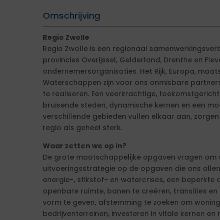
Omschrijving
Regio Zwolle
Regio Zwolle is een regionaal samenwerkingsve
provincies Overijssel, Gelderland, Drenthe en Fle
ondernemersorganisaties. Het Rijk, Europa, maat
Waterschappen zijn voor ons onmisbare partners
te realiseren. Een veerkrachtige, toekomstgerichte 
bruisende steden, dynamische kernen en een mo
verschillende gebieden vullen elkaar aan, zorge
regio als geheel sterk.
Waar zetten we op in?
De grote maatschappelijke opgaven vragen om 
uitvoeringsstrategie op de opgaven die ons allen
energie-, stikstof- en watercrises, een beperkte 
openbare ruimte, banen te creëren, transities e
vorm te geven, afstemming te zoeken om woning
bedrijventerreinen, investeren in vitale kernen e