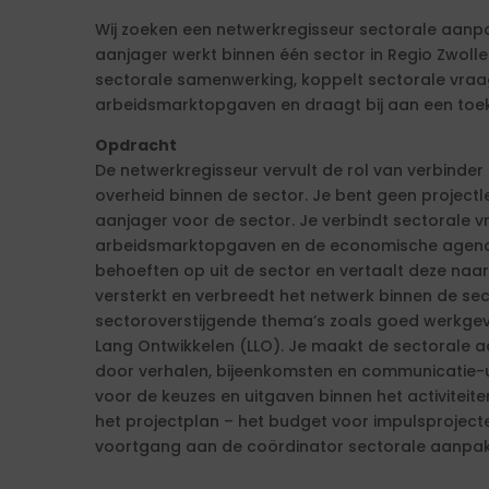
Wij zoeken een netwerkregisseur sectorale aanpak
aanjager werkt binnen één sector in Regio Zwolle
sectorale samenwerking, koppelt sectorale vraa
arbeidsmarktopgaven en draagt bij aan een toe
Opdracht
De netwerkregisseur vervult de rol van verbinde
overheid binnen de sector. Je bent geen projectle
aanjager voor de sector. Je verbindt sectorale 
arbeidsmarktopgaven en de economische agenda.
behoeften op uit de sector en vertaalt deze naar
versterkt en verbreedt het netwerk binnen de sec
sectoroverstijgende thema’s zoals goed werkgeve
Lang Ontwikkelen (LLO). Je maakt de sectorale 
door verhalen, bijeenkomsten en communicatie-ui
voor de keuzes en uitgaven binnen het activitei
het projectplan – het budget voor impulsprojecte
voortgang aan de coördinator sectorale aanpak