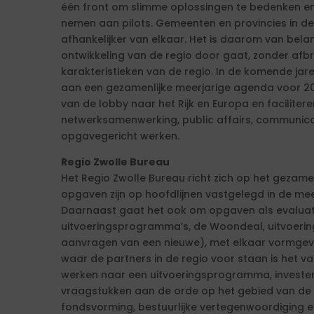
één front om slimme oplossingen te bedenken en
nemen aan pilots. Gemeenten en provincies in d
afhankelijker van elkaar. Het is daarom van be
ontwikkeling van de regio door gaat, zonder afb
karakteristieken van de regio. In de komende ja
aan een gezamenlijke meerjarige agenda voor 20
van de lobby naar het Rijk en Europa en faciliter
netwerksamenwerking, public affairs, communic
opgavegericht werken.
Regio Zwolle Bureau
Het Regio Zwolle Bureau richt zich op het gezam
opgaven zijn op hoofdlijnen vastgelegd in de me
Daarnaast gaat het ook om opgaven als evaluati
uitvoeringsprogramma’s, de Woondeal, uitvoerin
aanvragen van een nieuwe), met elkaar vormgev
waar de partners in de regio voor staan is het v
werken naar een uitvoeringsprogramma, investeri
vraagstukken aan de orde op het gebied van de 
fondsvorming, bestuurlijke vertegenwoordiging e