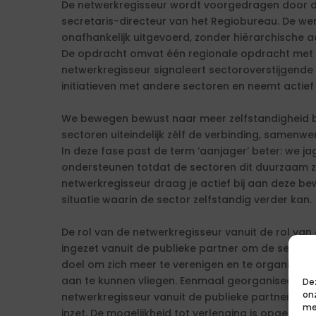
De netwerkregisseur wordt voorgedragen door 
secretaris-directeur van het Regiobureau. De w
onafhankelijk uitgevoerd, zonder hiërarchische 
De opdracht omvat één regionale opdracht met se
netwerkregisseur signaleert sectoroverstijgende
initiatieven met andere sectoren en neemt actief
We bewegen bewust naar meer zelfstandigheid bi
sectoren uiteindelijk zélf de verbinding, samenw
In deze fase past de term ‘aanjager’ beter: we ja
ondersteunen totdat de sectoren dit duurzaam ze
netwerkregisseur draag je actief bij aan deze be
situatie waarin de sector zelfstandig verder kan.
De rol van de netwerkregisseur vanuit de rol van de 
ingezet vanuit de publieke partner om de sector 
doel om zich meer te verenigen en te organisere
aan te kunnen vliegen. Eenmaal georganiseerd ve
De
on
netwerkregisseur vanuit de publieke partner. Daar
me
inzet. De mogelijkheid tot verlenging is opgeno