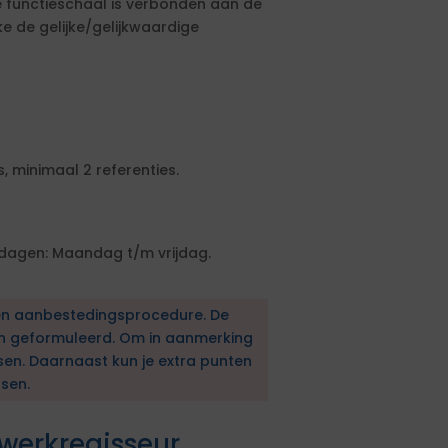
ze functieschaal is verbonden aan de
 de gelijke/gelijkwaardige
, minimaal 2 referenties.
dagen: Maandag t/m vrijdag.
en aanbestedingsprocedure. De
en geformuleerd. Om in aanmerking
sen. Daarnaast kun je extra punten
sen.
werkregisseur