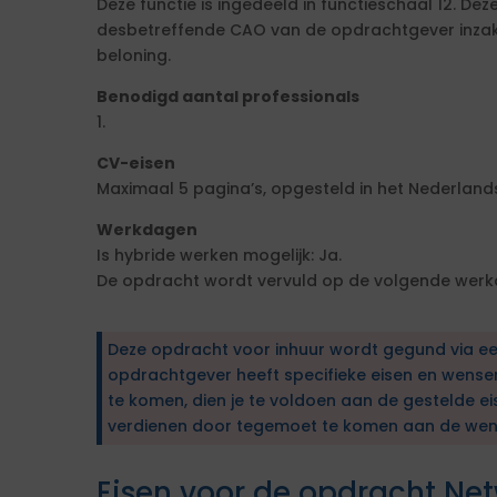
Deze functie is ingedeeld in functieschaal 12. De
desbetreffende CAO van de opdrachtgever inzake
beloning.
Benodigd aantal professionals
1.
CV-eisen
Maximaal 5 pagina’s, opgesteld in het Nederlands
Werkdagen
Is hybride werken mogelijk: Ja.
De opdracht wordt vervuld op de volgende werk
Deze opdracht voor inhuur wordt gegund via e
opdrachtgever heeft specifieke eisen en wens
te komen, dien je te voldoen aan de gestelde ei
verdienen door tegemoet te komen aan de wen
Eisen voor de opdracht Net