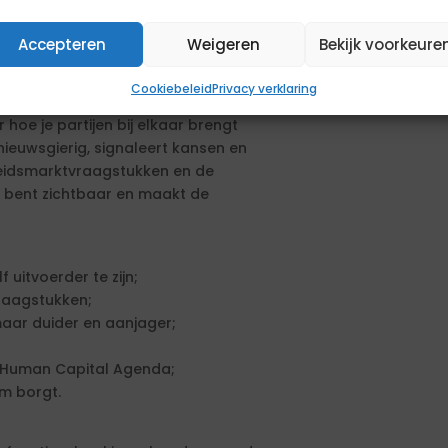
stadium. De situatie op dat moment is
ptie tot verlenging of niet.
Accepteren
Weigeren
Bekijk voorkeure
Cookiebeleid
Privacy verklaring
k in de sector. Je werkt
 hoe je partijen bij elkaar brengt
nieuwsgierig, signaleert kansen en
rbeidsmarktvraagstukken en de
 bent zichtbaar en maakt de
 uitvoerder te zijn;
raagstukken;
 maar duider en aanjager;
e Human Capital Agenda;
m borgt.