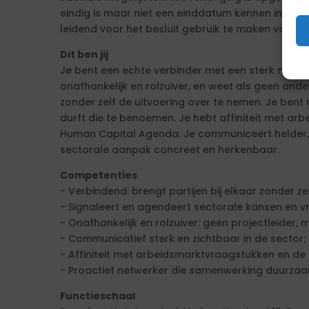
eindig is maar niet een einddatum kennen in dit 
leidend voor het besluit gebruik te maken van de o
Dit ben jij
Je bent een echte verbinder met een sterk netwer
onafhankelijk en rolzuiver, en weet als geen ander
zonder zelf de uitvoering over te nemen. Je bent 
durft die te benoemen. Je hebt affiniteit met a
Human Capital Agenda. Je communiceert helder,
sectorale aanpak concreet en herkenbaar.
Competenties
- Verbindend: brengt partijen bij elkaar zonder zelf
- Signaleert en agendeert sectorale kansen en v
- Onafhankelijk en rolzuiver: geen projectleider,
- Communicatief sterk en zichtbaar in de sector;
- Affiniteit met arbeidsmarktvraagstukken en d
- Proactief netwerker die samenwerking duurzaa
Functieschaal