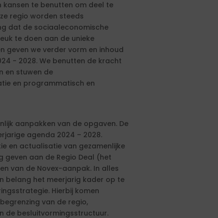
 kansen te benutten om deel te
eze regio worden steeds
lang dat de sociaaleconomische
reuk te doen aan de unieke
ren geven we verder vorm en inhoud
24 - 2028. We benutten de kracht
en en stuwen de
atie en programmatisch en
enlijk aanpakken van de opgaven. De
erjarige agenda 2024 – 2028.
e en actualisatie van gezamenlijke
g geven aan de Regio Deal (het
en van de Novex-aanpak. In alles
an belang het meerjarig kader op te
ngsstrategie. Hierbij komen
begrenzing van de regio,
n de besluitvormingsstructuur.