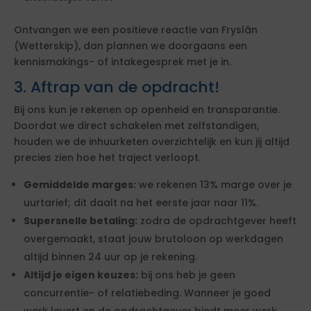
Ontvangen we een positieve reactie van Fryslân
(Wetterskip), dan plannen we doorgaans een
kennismakings- of intakegesprek met je in.
3. Aftrap van de opdracht!
Bij ons kun je rekenen op openheid en transparantie.
Doordat we direct schakelen met zelfstandigen,
houden we de inhuurketen overzichtelijk en kun jij altijd
precies zien hoe het traject verloopt.
Gemiddelde marges:
we rekenen 13% marge over je
uurtarief; dit daalt na het eerste jaar naar 11%.
Supersnelle betaling:
zodra de opdrachtgever heeft
overgemaakt, staat jouw brutoloon op werkdagen
altijd binnen 24 uur op je rekening.
Altijd je eigen keuzes:
bij ons heb je geen
concurrentie- of relatiebeding. Wanneer je goed
werk levert en de opdrachtgever biedt meer werk