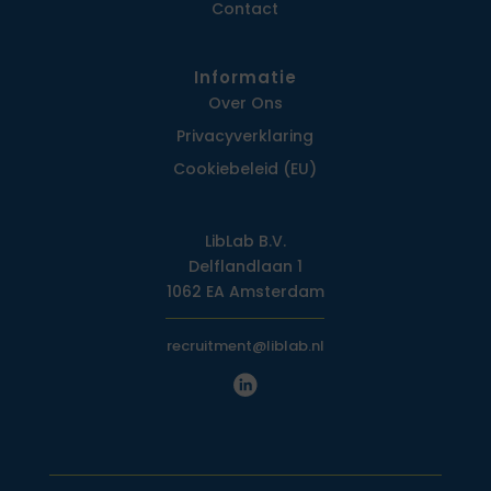
Contact
Informatie
Over Ons
Privacy­verklaring
Cookiebeleid (EU)
LibLab B.V.
Delflandlaan 1
1062 EA Amsterdam
recruitment@liblab.nl