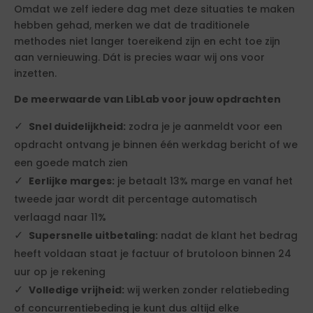
Omdat we zelf iedere dag met deze situaties te maken
hebben gehad, merken we dat de traditionele
methodes niet langer toereikend zijn en echt toe zijn
aan vernieuwing. Dát is precies waar wij ons voor
inzetten.
De meerwaarde van LibLab voor jouw opdrachten
Snel duidelijkheid:
zodra je je aanmeldt voor een
opdracht ontvang je binnen één werkdag bericht of we
een goede match zien
Eerlijke marges:
je betaalt 13% marge en vanaf het
tweede jaar wordt dit percentage automatisch
verlaagd naar 11%
Supersnelle uitbetaling:
nadat de klant het bedrag
heeft voldaan staat je factuur of brutoloon binnen 24
uur op je rekening
Volledige vrijheid:
wij werken zonder relatiebeding
of concurrentiebeding je kunt dus altijd elke