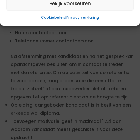
Bekijk voorkeuren
Referentie: U dient minimaal 1 relevante referentie op
te geven van de aangeboden kandidaat. Vul in:
Cookiebeleid
Privacy verklaring
Organisatie
Naam contactpersoon
Telefoonnummer contactpersoon
Na afstemming met kandidaat en na het gesprek kan
opdrachtgever besluiten om in contact te treden
met de referentie. Om objectiviteit van de referentie
te waarborgen, mag organisatie die een offerte
indient zichzelf of een medewerker niet als referent
opgeven. Let op: referent dient op de hoogte te zijn.
Opleiding: aangeboden kandidaat is in bezit van een
erkende wo-diploma.
Toevoegen motivatie: geef in maximaal 1 A4 aan
waarom kandidaat meest geschikte is voor deze
opdracht.