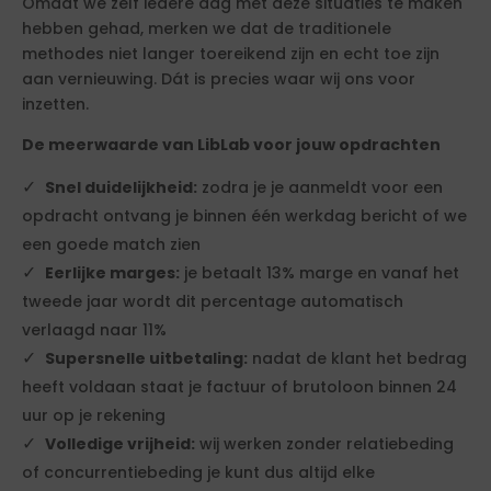
Omdat we zelf iedere dag met deze situaties te maken
hebben gehad, merken we dat de traditionele
methodes niet langer toereikend zijn en echt toe zijn
aan vernieuwing. Dát is precies waar wij ons voor
inzetten.
De meerwaarde van LibLab voor jouw opdrachten
Snel duidelijkheid:
zodra je je aanmeldt voor een
opdracht ontvang je binnen één werkdag bericht of we
een goede match zien
Eerlijke marges:
je betaalt 13% marge en vanaf het
tweede jaar wordt dit percentage automatisch
verlaagd naar 11%
Supersnelle uitbetaling:
nadat de klant het bedrag
heeft voldaan staat je factuur of brutoloon binnen 24
uur op je rekening
Volledige vrijheid:
wij werken zonder relatiebeding
of concurrentiebeding je kunt dus altijd elke